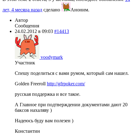
лет, 4 месяца назад
сделано
Аноним
.
Автор
Сообщения
24.02.2012 в 09:03
#14413
voodymark
Участник
Спешу поделиться с вами румом, который сам нашел.
Golden Freeroll
http://gfrpoker.com/
русская поддержка и все такое.
А Главное при подтверждении документами дают 20
баксов нахаляву )
Надеюсь буду вам полезен )
Константин