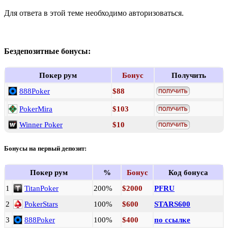
Для ответа в этой теме необходимо авторизоваться.
Бездепозитные бонусы:
Покер рум
Бонус
Получить
888Poker
$88
PokerMira
$103
Winner Poker
$10
Бонусы на первый депозит:
Покер рум
%
Бонус
Код бонуса
1
TitanPoker
200%
$2000
PFRU
2
PokerStars
100%
$600
STARS600
3
888Poker
100%
$400
по ссылке