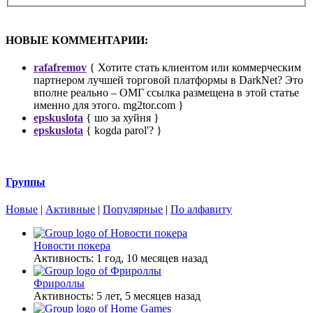
НОВЫЕ КОММЕНТАРИИ:
rafafremov
{ Хотите стать клиентом или коммерческим
партнером лучшей торговой платформы в DarkNet? Это
вполне реально – ОМГ ссылка размещена в этой статье
именно для этого. mg2tor.com }
epskuslota
{ шо за хуйня }
epskuslota
{ kogda parol'? }
Группы
Новые
|
Активные
|
Популярные
|
По алфавиту
Новости покера
Активность: 1 год, 10 месяцев назад
Фрироллы
Активность: 5 лет, 5 месяцев назад