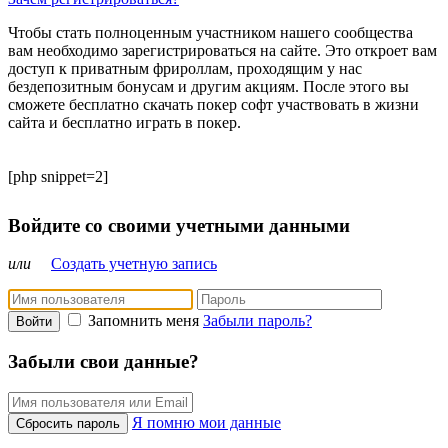
Чтобы стать полноценным участником нашего сообщества
вам необходимо зарегистрироваться на сайте. Это откроет вам
доступ к приватным фрироллам, проходящим у нас
бездепозитным бонусам и другим акциям. После этого вы
сможете бесплатно скачать покер софт участвовать в жизни
сайта и бесплатно играть в покер.
[php snippet=2]
Войдите со своими учетными данными
или
Создать учетную запись
Запомнить меня
Забыли пароль?
Войти
Забыли свои данные?
Я помню мои данные
Сбросить пароль