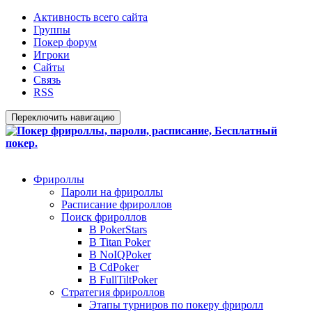
Активность всего сайта
Группы
Покер форум
Игроки
Сайты
Связь
RSS
Переключить навигацию
Фрироллы
Пароли на фрироллы
Расписание фрироллов
Поиск фрироллов
В PokerStars
В Titan Poker
В NoIQPoker
В CdPoker
В FullTiltPoker
Стратегия фрироллов
Этапы турниров по покеру фриролл