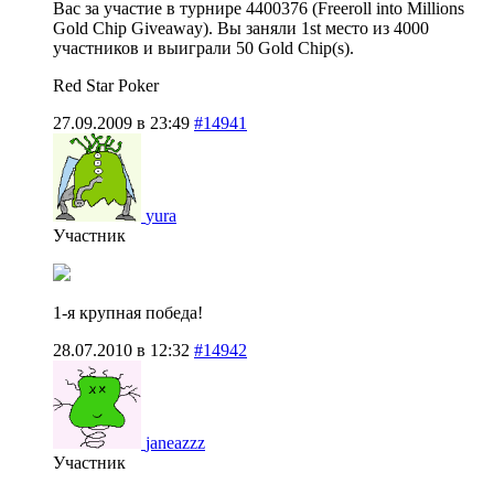
Вас за участие в турнире 4400376 (Freeroll into Millions
Gold Chip Giveaway). Вы заняли 1st место из 4000
участников и выиграли 50 Gold Chip(s).
Red Star Poker
27.09.2009 в 23:49
#14941
yura
Участник
1-я крупная победа!
28.07.2010 в 12:32
#14942
janeazzz
Участник