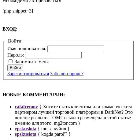
Необходимо авторизоваться
[php snippet=3]
ВХОД:
Войти
Имя пользователя:
Пароль:
Запомнить меня
Войти
Зарегистрироваться
Забыли пароль?
НОВЫЕ КОММЕНТАРИИ:
rafafremov
{ Хотите стать клиентом или коммерческим
партнером лучшей торговой платформы в DarkNet? Это
вполне реально – ОМГ ссылка размещена в этой статье
именно для этого. mg2tor.com }
epskuslota
{ шо за хуйня }
epskuslota
{ kogda parol'? }