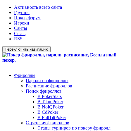
Активность всего сайта
Группы
Покер форум
Игроки
Сайты
Связь
RSS
Переключить навигацию
Фрироллы
Пароли на фрироллы
Расписание фрироллов
Поиск фрироллов
В PokerStars
В Titan Poker
В NoIQPoker
В CdPoker
В FullTiltPoker
Стратегия фрироллов
Этапы турниров по покеру фриролл