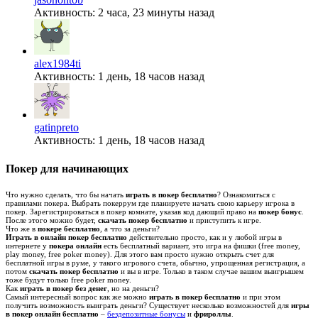
Активность: 2 часа, 23 минуты назад
alex1984ti
Активность: 1 день, 18 часов назад
gatinpreto
Активность: 1 день, 18 часов назад
Покер для начинающих
Что нужно сделать, что бы начать
играть в покер бесплатно
? Ознакомиться с
правилами покера. Выбрать покеррум где планируете начать свою карьеру игрока в
покер. Зарегистрироваться в покер комнате, указав код дающий право на
покер бонус
.
После этого можно будет,
скачать покер бесплатно
и приступить к игре.
Что же в
покере бесплатно
, а что за деньги?
Играть в онлайн покер бесплатно
действительно просто, как и у любой игры в
интернете у
покера онлайн
есть бесплатный вариант, это игра на фишки (free money,
play money, free poker money). Для этого вам просто нужно открыть счет для
бесплатной игры в руме, у такого игрового счета, обычно, упрощенная регистрация, а
потом
скачать покер бесплатно
и вы в игре. Только в таком случае вашим выигрышем
тоже будут только free poker money.
Как
играть в покер без денег
, но на деньги?
Самый интересный вопрос как же можно
играть в покер бесплатно
и при этом
получить возможность выиграть деньги? Существует несколько возможностей для
игры
в покер онлайн бесплатно
–
бездепозитные бонусы
и
фрироллы
.