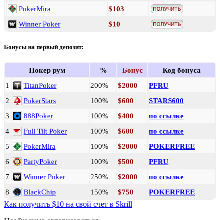
PokerMira
$103
Winner Poker
$10
Бонусы на первый депозит:
Покер рум
%
Бонус
Код бонуса
1
TitanPoker
200%
$2000
PFRU
2
PokerStars
100%
$600
STARS600
3
888Poker
100%
$400
по ссылке
4
Full Tilt Poker
100%
$600
по ссылке
5
PokerMira
100%
$2000
POKERFREE
6
PartyPoker
100%
$500
PFRU
7
Winner Poker
250%
$2000
по ссылке
8
BlackChip
150%
$750
POKERFREE
Как получить $10 на свой счет в Skrill