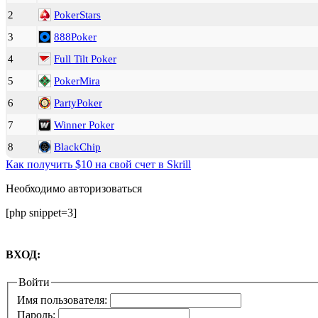
2
PokerStars
3
888Poker
4
Full Tilt Poker
5
PokerMira
6
PartyPoker
7
Winner Poker
8
BlackChip
Как получить $10 на свой счет в Skrill
Необходимо авторизоваться
[php snippet=3]
ВХОД:
Войти
Имя пользователя:
Пароль: