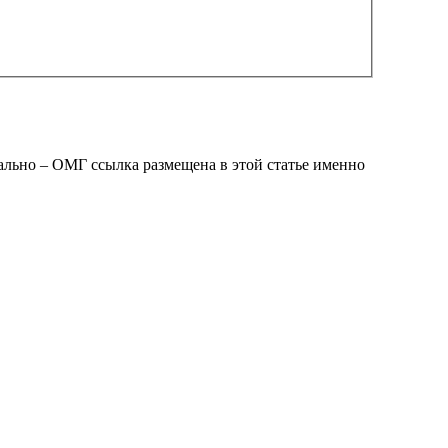
ально – ОМГ ссылка размещена в этой статье именно