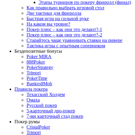
Этапы турниров по покеру фриролл (финал)
Как правильно выбрать игровой стол
Две тактики для фриролла
Быстрая игра на сильной руке
На каком вы уровне?
Покер плюс – как они это делают?-1
Покер плюс – как они это делают?-2
Старайтесь чаще уравнивать ставки на ривере
Тактика игры с опытным соперником
Бездепозитные бонусы
Poker MIRA
888Poker
PokerStrategy
Trimori
PokerTime
BankrollMob
Правила покера
Техасский Холдем
Омаха
Русский покер
5-карточный дро-покер
7-ми карточный стад покер
Покер румы
CristalPoker
Trimori