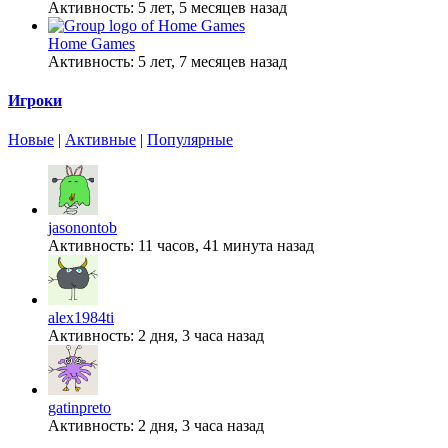
Активность: 5 лет, 5 месяцев назад
Home Games
Активность: 5 лет, 7 месяцев назад
Игроки
Новые
|
Активные
|
Популярные
jasonontob
Активность: 11 часов, 41 минута назад
alex1984ti
Активность: 2 дня, 3 часа назад
gatinpreto
Активность: 2 дня, 3 часа назад