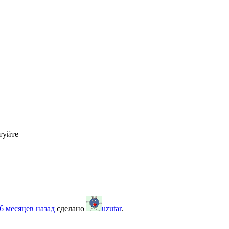
туйте
 6 месяцев назад
сделано
uzutar
.