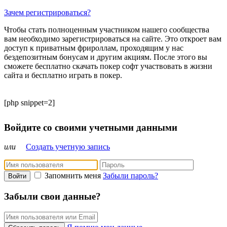
Зачем регистрироваться?
Чтобы стать полноценным участником нашего сообщества
вам необходимо зарегистрироваться на сайте. Это откроет вам
доступ к приватным фрироллам, проходящим у нас
бездепозитным бонусам и другим акциям. После этого вы
сможете бесплатно скачать покер софт участвовать в жизни
сайта и бесплатно играть в покер.
[php snippet=2]
Войдите со своими учетными данными
или
Создать учетную запись
Запомнить меня
Забыли пароль?
Войти
Забыли свои данные?