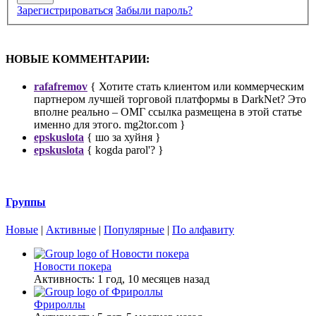
Зарегистрироваться
Забыли пароль?
НОВЫЕ КОММЕНТАРИИ:
rafafremov
{ Хотите стать клиентом или коммерческим
партнером лучшей торговой платформы в DarkNet? Это
вполне реально – ОМГ ссылка размещена в этой статье
именно для этого. mg2tor.com }
epskuslota
{ шо за хуйня }
epskuslota
{ kogda parol'? }
Группы
Новые
|
Активные
|
Популярные
|
По алфавиту
Новости покера
Активность: 1 год, 10 месяцев назад
Фрироллы