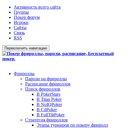
Активность всего сайта
Группы
Покер форум
Игроки
Сайты
Связь
RSS
Переключить навигацию
Фрироллы
Пароли на фрироллы
Расписание фрироллов
Поиск фрироллов
В PokerStars
В Titan Poker
В NoIQPoker
В CdPoker
В FullTiltPoker
Стратегия фрироллов
Этапы турниров по покеру фриролл