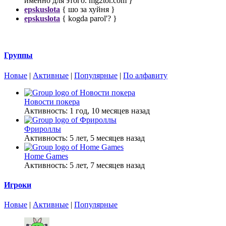
именно для этого. mg2tor.com }
epskuslota
{ шо за хуйня }
epskuslota
{ kogda parol'? }
Группы
Новые
|
Активные
|
Популярные
|
По алфавиту
Новости покера
Активность: 1 год, 10 месяцев назад
Фрироллы
Активность: 5 лет, 5 месяцев назад
Home Games
Активность: 5 лет, 7 месяцев назад
Игроки
Новые
|
Активные
|
Популярные