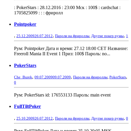
: PokerStars : 28.12.2016 : 23:00 Мск : 100$ : cardschat :
1705825099 : : : фриролл
Pointpoker
,
,
,
25.12.2009
26.07.2012
Пароли на фрироллы
,
Другие покер румы
1
Рум: Pointpoker Дата и время: 27.12 18:00 СЕТ Название:
Freeroll Mania II Event 1 Приз: 100$ Пароль: no...
PokerStars
,
,
,
Che_Burek
09.07.2009
09.07.2009
Пароли на фрироллы
,
PokerStars
0
Рум: PokerStars id: 176553133 Пароль: main event
FullTiltPoker
,
,
,
25.10.2009
26.07.2012
Пароли на фрироллы
,
Другие покер румы
0
Рум: FullTiltPoker Дата и время: 25.10 20:05 MSK