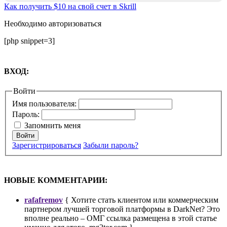
Как получить $10 на свой счет в Skrill
Необходимо авторизоваться
[php snippet=3]
ВХОД:
Войти
Имя пользователя:
Пароль:
Запомнить меня
Войти
Зарегистрироваться
Забыли пароль?
НОВЫЕ КОММЕНТАРИИ:
rafafremov
{ Хотите стать клиентом или коммерческим
партнером лучшей торговой платформы в DarkNet? Это
вполне реально – ОМГ ссылка размещена в этой статье