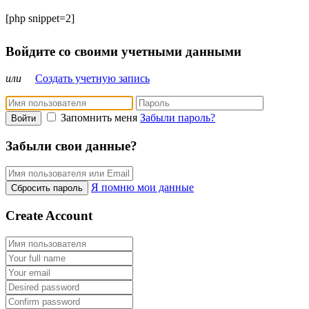
[php snippet=2]
Войдите со своими учетными данными
или
Создать учетную запись
Запомнить меня
Забыли пароль?
Войти
Забыли свои данные?
Я помню мои данные
Сбросить пароль
Create Account