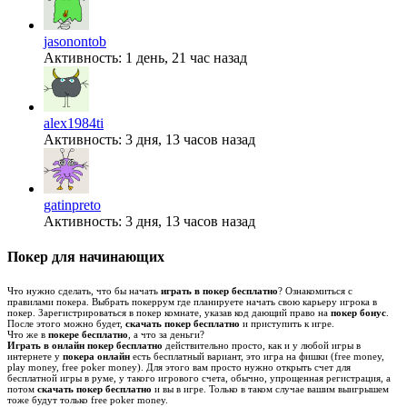
jasonontob
Активность: 1 день, 21 час назад
alex1984ti
Активность: 3 дня, 13 часов назад
gatinpreto
Активность: 3 дня, 13 часов назад
Покер для начинающих
Что нужно сделать, что бы начать
играть в покер бесплатно
? Ознакомиться с
правилами покера. Выбрать покеррум где планируете начать свою карьеру игрока в
покер. Зарегистрироваться в покер комнате, указав код дающий право на
покер бонус
.
После этого можно будет,
скачать покер бесплатно
и приступить к игре.
Что же в
покере бесплатно
, а что за деньги?
Играть в онлайн покер бесплатно
действительно просто, как и у любой игры в
интернете у
покера онлайн
есть бесплатный вариант, это игра на фишки (free money,
play money, free poker money). Для этого вам просто нужно открыть счет для
бесплатной игры в руме, у такого игрового счета, обычно, упрощенная регистрация, а
потом
скачать покер бесплатно
и вы в игре. Только в таком случае вашим выигрышем
тоже будут только free poker money.