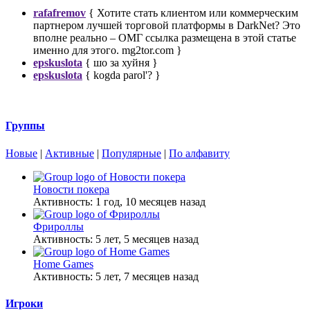
rafafremov
{ Хотите стать клиентом или коммерческим
партнером лучшей торговой платформы в DarkNet? Это
вполне реально – ОМГ ссылка размещена в этой статье
именно для этого. mg2tor.com }
epskuslota
{ шо за хуйня }
epskuslota
{ kogda parol'? }
Группы
Новые
|
Активные
|
Популярные
|
По алфавиту
Новости покера
Активность: 1 год, 10 месяцев назад
Фрироллы
Активность: 5 лет, 5 месяцев назад
Home Games
Активность: 5 лет, 7 месяцев назад
Игроки