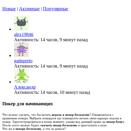
Новые
|
Активные
|
Популярные
alex1984ti
Активность: 14 часов, 9 минут назад
gatinpreto
Активность: 14 часов, 9 минут назад
Александр
Активность: 14 часов, 10 минут назад
Покер для начинающих
Что нужно сделать, что бы начать
играть в покер бесплатно
? Ознакомиться с
правилами покера. Выбрать покеррум где планируете начать свою карьеру игрока в
покер. Зарегистрироваться в покер комнате, указав код дающий право на
покер бонус
.
После этого можно будет,
скачать покер бесплатно
и приступить к игре.
Что же в
покере бесплатно
, а что за деньги?