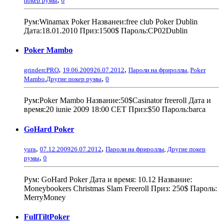
покер румы
0
Рум:Winamax Poker Названеи:free club Poker Dublin
Дата:18.01.2010 Приз:1500$ Пароль:CP02Dublin
Poker Mambo
,
,
grindercPRO
19.06.2009
26.07.2012
Пароли на фрироллы
,
Poker
,
Mambo
,
Другие покер румы
0
Рум:Poker Mambo Название:50$Casinator freeroll Дата и
время:20 iunie 2009 18:00 CET Приз:$50 Пароль:barca
GoHard Poker
,
,
yura
07.12.2009
26.07.2012
Пароли на фрироллы
,
Другие покер
,
румы
0
Рум: GoHard Poker Дата и время: 10.12 Название:
Moneybookers Christmas Slam Freeroll Приз: 250$ Пароль:
MerryMoney
FullTiltPoker