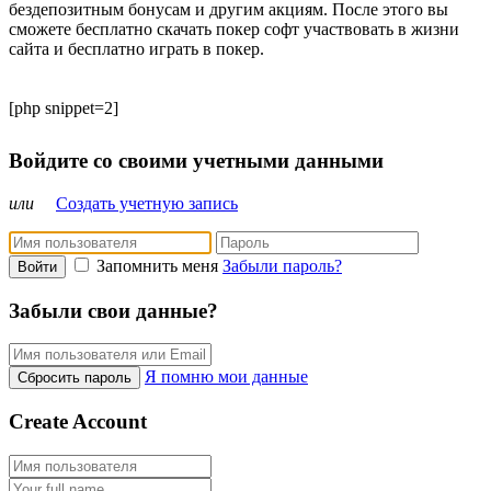
бездепозитным бонусам и другим акциям. После этого вы
сможете бесплатно скачать покер софт участвовать в жизни
сайта и бесплатно играть в покер.
[php snippet=2]
Войдите со своими учетными данными
или
Создать учетную запись
Запомнить меня
Забыли пароль?
Войти
Забыли свои данные?
Я помню мои данные
Сбросить пароль
Create Account