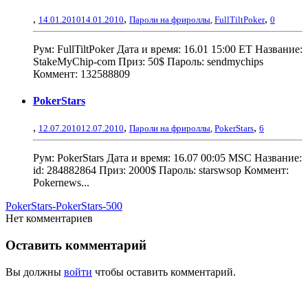
,
,
,
14.01.2010
14.01.2010
Пароли на фрироллы
,
FullTiltPoker
0
Рум: FullTiltPoker Дата и время: 16.01 15:00 ET Название:
StakeMyChip-com Приз: 50$ Пароль: sendmychips
Коммент: 132588809
PokerStars
,
,
,
12.07.2010
12.07.2010
Пароли на фрироллы
,
PokerStars
6
Рум: PokerStars Дата и время: 16.07 00:05 MSC Название:
id: 284882864 Приз: 2000$ Пароль: starswsop Коммент:
Pokernews...
PokerStars-
PokerStars-500
Нет комментариев
Оставить комментарий
Вы должны
войти
чтобы оставить комментарий.