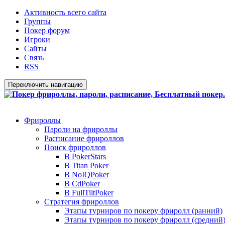
Активность всего сайта
Группы
Покер форум
Игроки
Сайты
Связь
RSS
Переключить навигацию
Фрироллы
Пароли на фрироллы
Расписание фрироллов
Поиск фрироллов
В PokerStars
В Titan Poker
В NoIQPoker
В CdPoker
В FullTiltPoker
Стратегия фрироллов
Этапы турниров по покеру фриролл (ранний)
Этапы турниров по покеру фриролл (средний