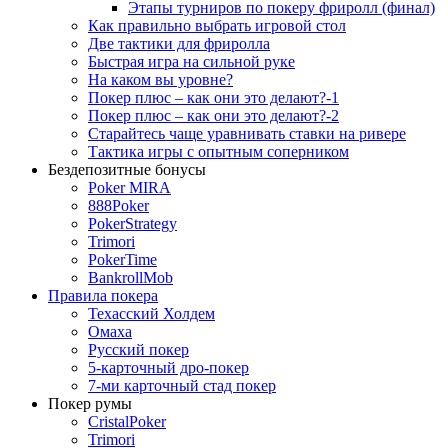
Этапы турниров по покеру фриролл (финал)
Как правильно выбрать игровой стол
Две тактики для фриролла
Быстрая игра на сильной руке
На каком вы уровне?
Покер плюс – как они это делают?-1
Покер плюс – как они это делают?-2
Старайтесь чаще уравнивать ставки на ривере
Тактика игры с опытным соперником
Бездепозитные бонусы
Poker MIRA
888Poker
PokerStrategy
Trimori
PokerTime
BankrollMob
Правила покера
Техасский Холдем
Омаха
Русский покер
5-карточный дро-покер
7-ми карточный стад покер
Покер румы
CristalPoker
Trimori