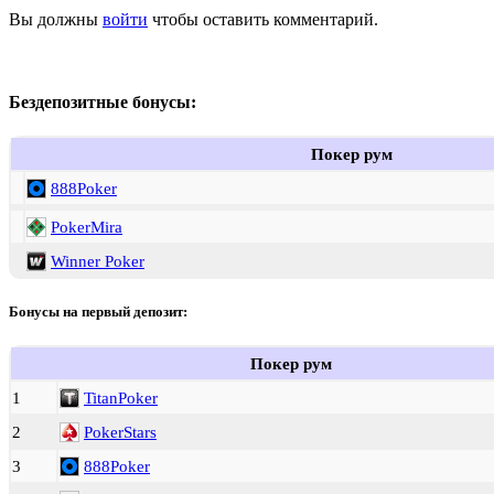
Вы должны
войти
чтобы оставить комментарий.
Бездепозитные бонусы:
Покер рум
888Poker
PokerMira
Winner Poker
Бонусы на первый депозит:
Покер рум
1
TitanPoker
2
PokerStars
3
888Poker