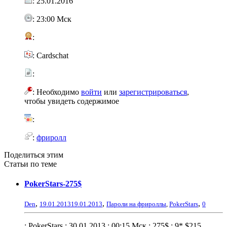
: 25.01.2016
: 23:00 Мск
:
: Cardschat
:
: Необходимо
войти
или
зарегистрироваться
,
чтобы увидеть содержимое
:
:
фриролл
Поделиться этим
Cтатьи по теме
PokerStars-275$
,
,
,
Den
19.01.2013
19.01.2013
Пароли на фрироллы
,
PokerStars
0
: PokerStars : 30.01.2013 : 00:15 Мск : 275$ : 9* $215