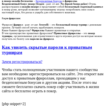
в покер онлайн бесплатно
–
бездепозитные бонусы
и
фрироллы
.
Бездепозитный бонус покер
(
бездеп
- разг. от анг.
No deposit bonus poker
) Очень
распространен в
онлайн покере
и представляет собой
бесплатный стартовый капитал
в покер руме, который позволяет начинающему игроку попробовать свои силы в
настоящей игре, без риска и ущерба для собственного кошелька.
Faq по фрироллам:
Фриролл (
фрирол
- разг. от анг.
freeroll
) – это
бесплатный покер турнир
с денежным
призом. Лучший способ начать зарабатывать покером.
Какие бывают фрироллы?
Фрироллы
бывают приватные и открытые.
В чем преимущество приватных фрироллов?
Приватные фрироллы
– это
покер
турниры
, организованные для ограниченного круга игроков доступ на которые можно
получить по билету или
паролю на фриролл
.
Как увидеть скрытые пароли к приватным
турнирам
Зачем регистрироваться?
Чтобы стать полноценным участником нашего сообщества
вам необходимо зарегистрироваться на сайте. Это откроет вам
доступ к приватным фрироллам, проходящим у нас
бездепозитным бонусам и другим акциям. После этого вы
сможете бесплатно скачать покер софт участвовать в жизни
сайта и бесплатно играть в покер.
[php snippet=2]