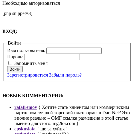
Необходимо авторизоваться
[php snippet=3]
ВХОД:
Войти
Имя пользователя:
Пароль:
Запомнить меня
Войти
Зарегистрироваться
Забыли пароль?
НОВЫЕ КОММЕНТАРИИ:
rafafremov
{ Хотите стать клиентом или коммерческим
партнером лучшей торговой платформы в DarkNet? Это
вполне реально – ОМГ ссылка размещена в этой статье
именно для этого. mg2tor.com }
epskuslota
{ шо за хуйня }