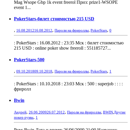
Mag Wsope Gbp 1k event freerol Приз: prize1-WSOPE
event 1...
PokerStars-билет стоимостью 215 USD
,
,
,
16.08.2012
16.08.2012
Пароли на фрироллы
,
PokerStars
0
: PokerStars : 16.08.2012 : 23:35 Мск : билет стоимостью
215 USD : online poker show freeroll : 551185727...
PokerStars-500
,
,
,
09.10.2018
09.10.2018
Пароли на фрироллы
,
PokerStars
1
: PokerStars : 10.10.2018 : 23:03 Мск : 500 : superjob : : : :
фриролл
Bwin
,
,
Андрей
26.06.2009
26.07.2012
Пароли на фрироллы
,
BWIN
,
Другие
,
покер румы
1
Рум: Bwin Дата и время: 26/06/2009 21:00 Название: