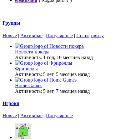
epskuslota
{ kogda parol'? }
Группы
Новые
|
Активные
|
Популярные
|
По алфавиту
Новости покера
Активность: 1 год, 10 месяцев назад
Фрироллы
Активность: 5 лет, 5 месяцев назад
Home Games
Активность: 5 лет, 7 месяцев назад
Игроки
Новые
|
Активные
|
Популярные