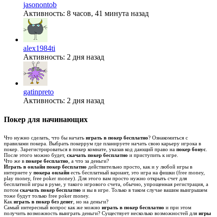
jasonontob
Активность: 8 часов, 41 минута назад
alex1984ti
Активность: 2 дня назад
gatinpreto
Активность: 2 дня назад
Покер для начинающих
Что нужно сделать, что бы начать
играть в покер бесплатно
? Ознакомиться с
правилами покера. Выбрать покеррум где планируете начать свою карьеру игрока в
покер. Зарегистрироваться в покер комнате, указав код дающий право на
покер бонус
.
После этого можно будет,
скачать покер бесплатно
и приступить к игре.
Что же в
покере бесплатно
, а что за деньги?
Играть в онлайн покер бесплатно
действительно просто, как и у любой игры в
интернете у
покера онлайн
есть бесплатный вариант, это игра на фишки (free money,
play money, free poker money). Для этого вам просто нужно открыть счет для
бесплатной игры в руме, у такого игрового счета, обычно, упрощенная регистрация, а
потом
скачать покер бесплатно
и вы в игре. Только в таком случае вашим выигрышем
тоже будут только free poker money.
Как
играть в покер без денег
, но на деньги?
Самый интересный вопрос как же можно
играть в покер бесплатно
и при этом
получить возможность выиграть деньги? Существует несколько возможностей для
игры