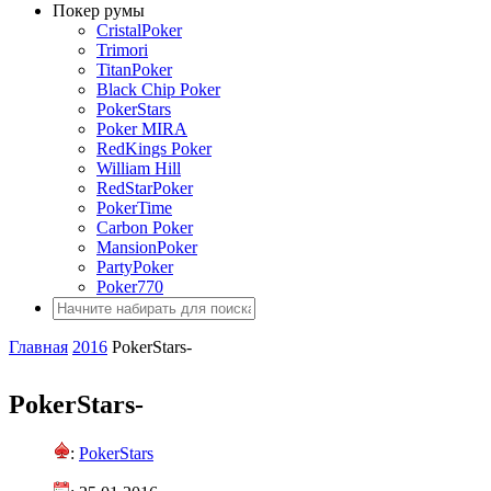
Покер румы
CristalPoker
Trimori
TitanPoker
Black Chip Poker
PokerStars
Poker MIRA
RedKings Poker
William Hill
RedStarPoker
PokerTime
Carbon Poker
MansionPoker
PartyPoker
Poker770
Главная
2016
PokerStars-
PokerStars-
:
PokerStars