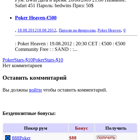
Safari 451 Пароль: bedwins Приз: 50$
Poker Heaven-€500
,
,
,
18.08.2012
18.08.2012
Пароли на фрироллы
,
Poker Heaven
0
: Poker Heaven : 19.08.2012 : 20:30 CET : €500 : €500
Community Free : : SAND : :...
PokerStars-$10
PokerStars-$10
Нет комментариев
Оставить комментарий
Вы должны
войти
чтобы оставить комментарий.
Бездепозитные бонусы:
Покер рум
Бонус
Получить
888Poker
$88