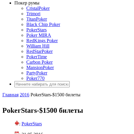
Покер румы
CristalPoker
Trimori
TitanPoker
Black Chip Poker
PokerStars
Poker MIRA
RedKings Poker
William Hill
RedStarPoker
PokerTime
Carbon Poker
MansionPoker
PartyPoker
Poker770
Главная
2016
PokerStars-$1500 билеты
PokerStars-$1500 билеты
:
PokerStars