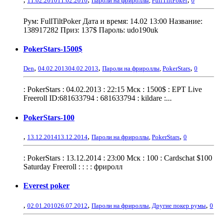
11.02.2010
11.02.2010
Пароли на фрироллы
,
FullTiltPoker
0
Рум: FullTiltPoker Дата и время: 14.02 13:00 Название:
138917282 Приз: 137$ Пароль: udo190uk
PokerStars-1500$
,
,
,
Den
04.02.2013
04.02.2013
Пароли на фрироллы
,
PokerStars
0
: PokerStars : 04.02.2013 : 22:15 Мск : 1500$ : EPT Live
Freeroll ID:681633794 : 681633794 : kildare :...
PokerStars-100
,
,
,
13.12.2014
13.12.2014
Пароли на фрироллы
,
PokerStars
0
: PokerStars : 13.12.2014 : 23:00 Мск : 100 : Cardschat $100
Saturday Freeroll : : : : фриролл
Everest poker
,
,
,
02.01.2010
26.07.2012
Пароли на фрироллы
,
Другие покер румы
0