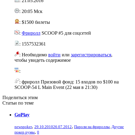
: 21.05.2016
: 20:05 Мск
: $1500 билеты
:
Фриролл
SCOOP #5 для соцсетей
: 1557532361
: Необходимо
войти
или
зарегистрироваться
,
чтобы увидеть содержимое
:
: фриролл Призовой фонд: 15 входов по $100 на
SCOOP-54 L Main Event (22 мая в 21:30)
Поделиться этим
Cтатьи по теме
GoPlay
,
,
newspoker
29.10.2010
26.07.2012
Пароли на фрироллы
,
Другие
,
покер румы
0