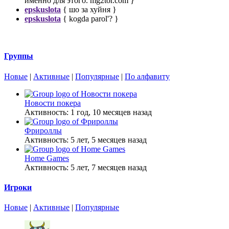
именно для этого. mg2tor.com }
epskuslota
{ шо за хуйня }
epskuslota
{ kogda parol'? }
Группы
Новые
|
Активные
|
Популярные
|
По алфавиту
Новости покера
Активность: 1 год, 10 месяцев назад
Фрироллы
Активность: 5 лет, 5 месяцев назад
Home Games
Активность: 5 лет, 7 месяцев назад
Игроки
Новые
|
Активные
|
Популярные