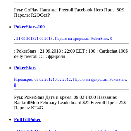
Рум: GoPlay Навзние: Freeroll Facebook Hero Приз: 50€
Пароль: R2QCezP
PokerStars-100
,
,
,
21.09.2018
21.09.2018
Пароли на фрироллы
,
PokerStars
0
: PokerStars : 21.09.2018 : 22:00 EET : 100 : Cardschat 100$
deily freeroll : : : : фриролл
PokerStars
,
,
,
Игроки.pro
09.02.2012
10.02.2012
Пароли на фрироллы
,
PokerStars
0
Рум: PokerStars Дата и время: 09.02 14:00 Название:
BankrollMob February Leaderboard $25 Freeroll Приз: 25$
Пароль: KT4G
FullTiltPoker
,
,
,