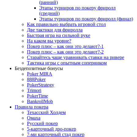
(ранний)
Этапы турниров по покеру фриролл
(средний)
Этапы турниров по покеру фриролл (финал)
Как правильно выбрать игровой стол
Две тактики для фриролла
Быстрая игра на сильной руке
На каком вы уровне?
Покер плюс – как они это делают?-1
Покер плюс – как они это делают?-2
Старайтесь чаще уравнивать ставки на ривере
Тактика игры с опытным соперником
Бездепозитные бонусы
Poker MIRA
888Poker
PokerStrategy
Trimori
PokerTime
BankrollMob
Правила покера
Техасский Холдем
Омаха
Русский покер
5-карточный дро-покер
7-ми карточный стад покер