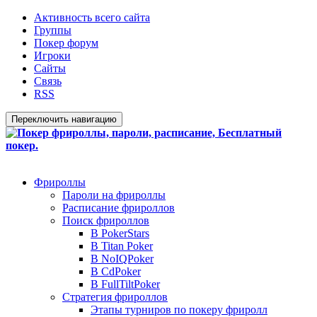
Активность всего сайта
Группы
Покер форум
Игроки
Сайты
Связь
RSS
Переключить навигацию
Фрироллы
Пароли на фрироллы
Расписание фрироллов
Поиск фрироллов
В PokerStars
В Titan Poker
В NoIQPoker
В CdPoker
В FullTiltPoker
Стратегия фрироллов
Этапы турниров по покеру фриролл