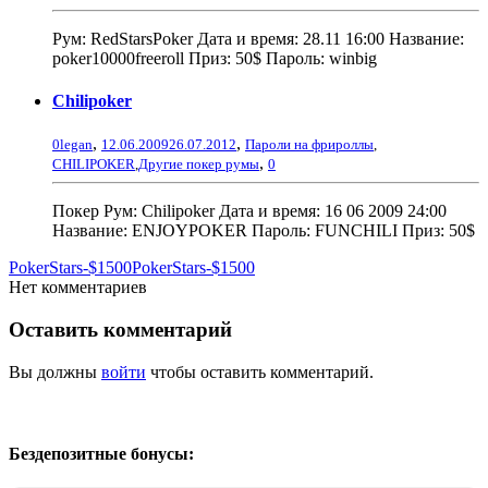
Рум: RedStarsPoker Дата и время: 28.11 16:00 Название:
poker10000freeroll Приз: 50$ Пароль: winbig
Chilipoker
,
,
0legan
12.06.2009
26.07.2012
Пароли на фрироллы
,
,
CHILIPOKER
,
Другие покер румы
0
Покер Рум: Chilipoker Дата и время: 16 06 2009 24:00
Название: ENJOYPOKER Пароль: FUNCHILI Приз: 50$
PokerStars-$1500
PokerStars-$1500
Нет комментариев
Оставить комментарий
Вы должны
войти
чтобы оставить комментарий.
Бездепозитные бонусы: