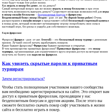
тоже будут только free poker money.
Как
играть в покер без денег
, но на деньги?
Самый интересный вопрос как же можно
играть в покер бесплатно
и при этом
получить возможность выиграть деньги? Существует несколько возможностей для
игры
в покер онлайн бесплатно
–
бездепозитные бонусы
и
фрироллы
.
Бездепозитный бонус покер
(
бездеп
- разг. от анг.
No deposit bonus poker
) Очень
распространен в
онлайн покере
и представляет собой
бесплатный стартовый капитал
в покер руме, который позволяет начинающему игроку попробовать свои силы в
настоящей игре, без риска и ущерба для собственного кошелька.
Faq по фрироллам:
Фриролл (
фрирол
- разг. от анг.
freeroll
) – это
бесплатный покер турнир
с денежным
призом. Лучший способ начать зарабатывать покером.
Какие бывают фрироллы?
Фрироллы
бывают приватные и открытые.
В чем преимущество приватных фрироллов?
Приватные фрироллы
– это
покер
турниры
, организованные для ограниченного круга игроков доступ на которые можно
получить по билету или
паролю на фриролл
.
Как увидеть скрытые пароли к приватным
турнирам
Зачем регистрироваться?
Чтобы стать полноценным участником нашего сообщества
вам необходимо зарегистрироваться на сайте. Это откроет вам
доступ к приватным фрироллам, проходящим у нас
бездепозитным бонусам и другим акциям. После этого вы
сможете бесплатно скачать покер софт участвовать в жизни
сайта и бесплатно играть в покер.