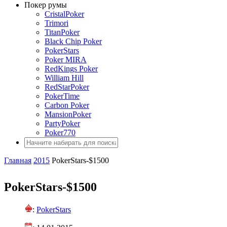
Покер румы
CristalPoker
Trimori
TitanPoker
Black Chip Poker
PokerStars
Poker MIRA
RedKings Poker
William Hill
RedStarPoker
PokerTime
Carbon Poker
MansionPoker
PartyPoker
Poker770
Главная
2015
PokerStars-$1500
PokerStars-$1500
:
PokerStars