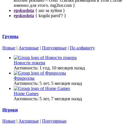
вполне реально – ОМГ ссылка размещена в этой статье
именно для этого. mg2tor.com }
epskuslota
{ шо за хуйня }
epskuslota
{ kogda parol'? }
Группы
Новые
|
Активные
|
Популярные
|
По алфавиту
Новости покера
Активность: 1 год, 10 месяцев назад
Фрироллы
Активность: 5 лет, 5 месяцев назад
Home Games
Активность: 5 лет, 7 месяцев назад
Игроки
Новые
|
Активные
|
Популярные