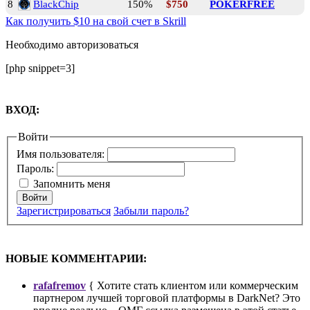
8
BlackChip
150%
$750
POKERFREE
Как получить $10 на свой счет в Skrill
Необходимо авторизоваться
[php snippet=3]
ВХОД:
Войти
Имя пользователя:
Пароль:
Запомнить меня
Войти
Зарегистрироваться
Забыли пароль?
НОВЫЕ КОММЕНТАРИИ:
rafafremov
{ Хотите стать клиентом или коммерческим
партнером лучшей торговой платформы в DarkNet? Это