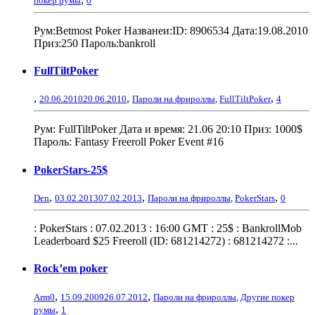
покер румы
0
Рум:Betmost Poker Названеи:ID: 8906534 Дата:19.08.2010
Приз:250 Пароль:bankroll
FullTiltPoker
,
,
,
20.06.2010
20.06.2010
Пароли на фрироллы
,
FullTiltPoker
4
Рум: FullTiltPoker Дата и время: 21.06 20:10 Приз: 1000$
Пароль: Fantasy Freeroll Poker Event #16
PokerStars-25$
,
,
,
Den
03.02.2013
07.02.2013
Пароли на фрироллы
,
PokerStars
0
: PokerStars : 07.02.2013 : 16:00 GMT : 25$ : BankrollMob
Leaderboard $25 Freeroll (ID: 681214272) : 681214272 :...
Rock’em poker
,
,
Arm0
15.09.2009
26.07.2012
Пароли на фрироллы
,
Другие покер
,
румы
1