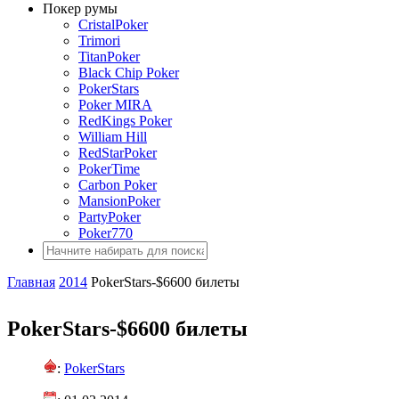
Покер румы
CristalPoker
Trimori
TitanPoker
Black Chip Poker
PokerStars
Poker MIRA
RedKings Poker
William Hill
RedStarPoker
PokerTime
Carbon Poker
MansionPoker
PartyPoker
Poker770
Главная
2014
PokerStars-$6600 билеты
PokerStars-$6600 билеты
:
PokerStars