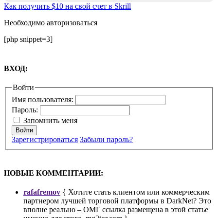
Как получить $10 на свой счет в Skrill
Необходимо авторизоваться
[php snippet=3]
ВХОД:
Войти
Имя пользователя:
Пароль:
Запомнить меня
Войти
Зарегистрироваться
Забыли пароль?
НОВЫЕ КОММЕНТАРИИ:
rafafremov
{ Хотите стать клиентом или коммерческим
партнером лучшей торговой платформы в DarkNet? Это
вполне реально – ОМГ ссылка размещена в этой статье