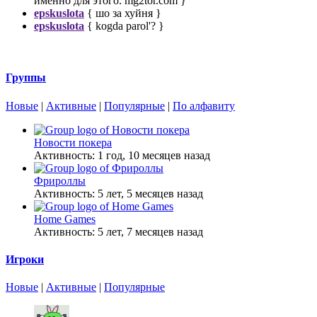
именно для этого. mg2tor.com }
epskuslota
{ шо за хуйня }
epskuslota
{ kogda parol'? }
Группы
Новые
|
Активные
|
Популярные
|
По алфавиту
Новости покера
Активность: 1 год, 10 месяцев назад
Фрироллы
Активность: 5 лет, 5 месяцев назад
Home Games
Активность: 5 лет, 7 месяцев назад
Игроки
Новые
|
Активные
|
Популярные