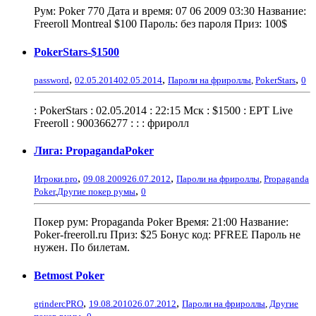
Рум: Poker 770 Дата и время: 07 06 2009 03:30 Название:
Freeroll Montreal $100 Пароль: без пароля Приз: 100$
PokerStars-$1500
,
,
,
password
02.05.2014
02.05.2014
Пароли на фрироллы
,
PokerStars
0
: PokerStars : 02.05.2014 : 22:15 Мск : $1500 : EPT Live
Freeroll : 900366277 : : : фриролл
Лига: PropagandaPoker
,
,
Игроки.pro
09.08.2009
26.07.2012
Пароли на фрироллы
,
Propaganda
,
Poker
,
Другие покер румы
0
Покер рум: Propaganda Poker Время: 21:00 Название:
Poker-freeroll.ru Приз: $25 Бонус код: PFREE Пароль не
нужен. По билетам.
Betmost Poker
,
,
grindercPRO
19.08.2010
26.07.2012
Пароли на фрироллы
,
Другие
,