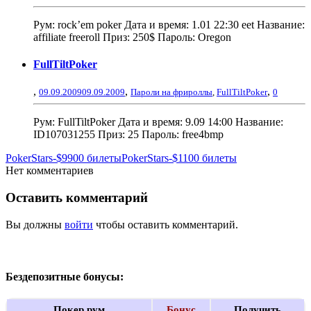
Рум: rock’em poker Дата и время: 1.01 22:30 eet Название:
affiliate freeroll Приз: 250$ Пароль: Oregon
FullTiltPoker
,
,
,
09.09.2009
09.09.2009
Пароли на фрироллы
,
FullTiltPoker
0
Рум: FullTiltPoker Дата и время: 9.09 14:00 Название:
ID107031255 Приз: 25 Пароль: free4bmp
PokerStars-$9900 билеты
PokerStars-$1100 билеты
Нет комментариев
Оставить комментарий
Вы должны
войти
чтобы оставить комментарий.
Бездепозитные бонусы:
Покер рум
Бонус
Получить