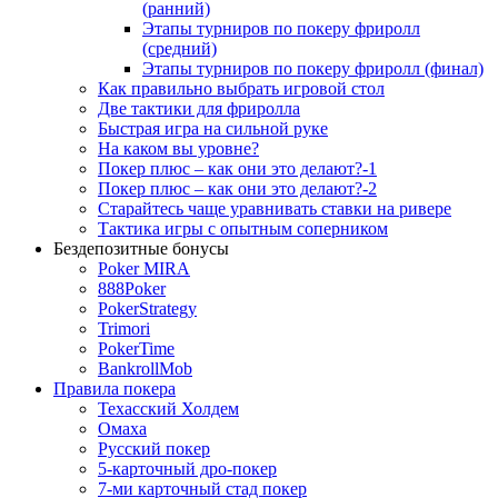
(ранний)
Этапы турниров по покеру фриролл
(средний)
Этапы турниров по покеру фриролл (финал)
Как правильно выбрать игровой стол
Две тактики для фриролла
Быстрая игра на сильной руке
На каком вы уровне?
Покер плюс – как они это делают?-1
Покер плюс – как они это делают?-2
Старайтесь чаще уравнивать ставки на ривере
Тактика игры с опытным соперником
Бездепозитные бонусы
Poker MIRA
888Poker
PokerStrategy
Trimori
PokerTime
BankrollMob
Правила покера
Техасский Холдем
Омаха
Русский покер
5-карточный дро-покер
7-ми карточный стад покер