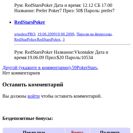
Рум: RedStarsPoker Дата и время: 12.12 СБ 17.00
Название: Prefer Poker7 Приз: 50$ Пароль: prefer7
RedStarsPoker
,
,
grindercPRO
19.06.2009
19.06.2009
Пароли на фрироллы
,
,
RedStarPoker
,
RedStarsPoker
3
Рум: RedStarsPoker Название:Vkontakte Дата и
время:19.06.09 Приз:$20 Пароль:10534
Другой (укажите в комментарии)-59
PokerStars-
Нет комментариев
Оставить комментарий
Вы должны
войти
чтобы оставить комментарий.
Бездепозитные бонусы:
Покер рум
Бонус
Получить