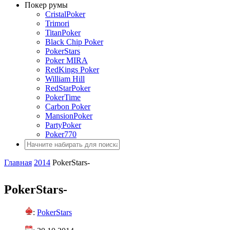
Покер румы
CristalPoker
Trimori
TitanPoker
Black Chip Poker
PokerStars
Poker MIRA
RedKings Poker
William Hill
RedStarPoker
PokerTime
Carbon Poker
MansionPoker
PartyPoker
Poker770
Главная
2014
PokerStars-
PokerStars-
:
PokerStars