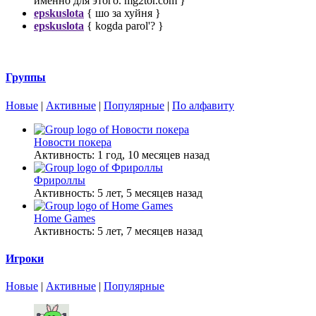
именно для этого. mg2tor.com }
epskuslota
{ шо за хуйня }
epskuslota
{ kogda parol'? }
Группы
Новые
|
Активные
|
Популярные
|
По алфавиту
Новости покера
Активность: 1 год, 10 месяцев назад
Фрироллы
Активность: 5 лет, 5 месяцев назад
Home Games
Активность: 5 лет, 7 месяцев назад
Игроки
Новые
|
Активные
|
Популярные