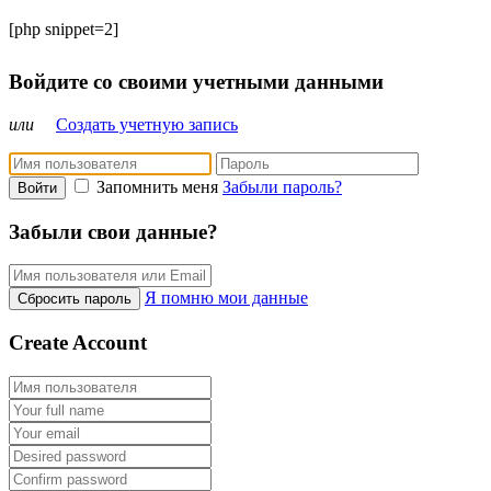
[php snippet=2]
Войдите со своими учетными данными
или
Создать учетную запись
Запомнить меня
Забыли пароль?
Войти
Забыли свои данные?
Я помню мои данные
Сбросить пароль
Create Account