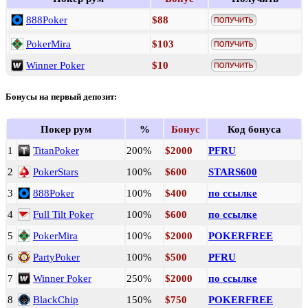
888Poker
$88
PokerMira
$103
Winner Poker
$10
Бонусы на первый депозит:
Покер рум
%
Бонус
Код бонуса
1
TitanPoker
200%
$2000
PFRU
2
PokerStars
100%
$600
STARS600
3
888Poker
100%
$400
по ссылке
4
Full Tilt Poker
100%
$600
по ссылке
5
PokerMira
100%
$2000
POKERFREE
6
PartyPoker
100%
$500
PFRU
7
Winner Poker
250%
$2000
по ссылке
8
BlackChip
150%
$750
POKERFREE