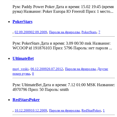
Рум: Paddy Power Poker Дата и время: 15.02 19:45 (время
рума) Название: Poker Europa IO Freeroll Приз: 1 место...
PokerStars
,
,
,
02.09.2009
02.09.2009
Пароли на фрироллы
,
PokerStars
7
Рум: PokerStars Дата и время: 3.09 00/30 msk Название:
WCOOP id 191876103 Приз: 5796 Пароль: нет пароля ...
UltimateBet
,
,
morj_veski
06.12.2009
26.07.2012
Пароли на фрироллы
,
Другие
,
покер румы
0
Рум: UltimateBet Дата и время: 7.12 01:00 MSK Название:
4970796 Приз: 50 Пароль: smith
RedStarsPoker
,
,
,
10.12.2009
10.12.2009
Пароли на фрироллы
,
RedStarPoker
1