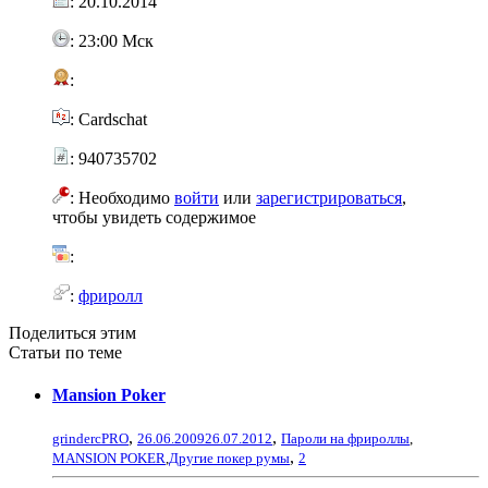
: 20.10.2014
: 23:00 Мск
:
: Cardschat
: 940735702
: Необходимо
войти
или
зарегистрироваться
,
чтобы увидеть содержимое
:
:
фриролл
Поделиться этим
Cтатьи по теме
Mansion Poker
,
,
grindercPRO
26.06.2009
26.07.2012
Пароли на фрироллы
,
,
MANSION POKER
,
Другие покер румы
2