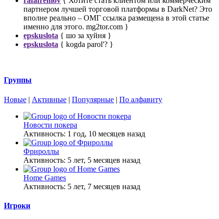
rafafremov
{ Хотите стать клиентом или коммерческим
партнером лучшей торговой платформы в DarkNet? Это
вполне реально – ОМГ ссылка размещена в этой статье
именно для этого. mg2tor.com }
epskuslota
{ шо за хуйня }
epskuslota
{ kogda parol'? }
Группы
Новые
|
Активные
|
Популярные
|
По алфавиту
Новости покера
Активность: 1 год, 10 месяцев назад
Фрироллы
Активность: 5 лет, 5 месяцев назад
Home Games
Активность: 5 лет, 7 месяцев назад
Игроки