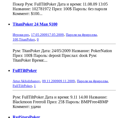
Покер Рум: FullTiltPoker Дата и время: 11.08.09 13:05
Название: 102781972 Приз: 100$ Пароль: без пароля
Коммент: $100...
TitanPoker 24 Мая $100
,
,
Игроки.pro
17.05.2009
17.05.2009
Пароли на фрироллы
,
,
100
,
TitanPoker
0
Рум: TitanPoker Дата: 24/05/2009 Название: PokerNation
Приз: 100$ Пароль: deposit Прислал: dook Рум:
TitanPoker Время:...
FullTiltPoker
,
,
Artur Akhidzhanov
09.11.2009
09.11.2009
Пароли на фрироллы
,
,
FullTiltPoker
1
Рум: FullTiltPoker Дата и время: 9.11 14.00 Название:
Blackmoon Freeroll Приз: 25$ Пароль: BMPFree4BMP
Коммент: удачи
RedStarsPoker