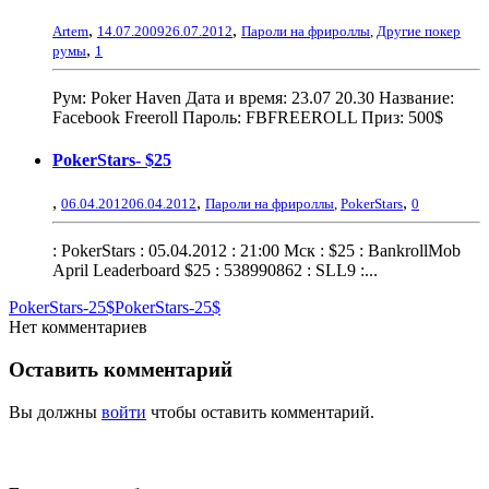
,
,
Artem
14.07.2009
26.07.2012
Пароли на фрироллы
,
Другие покер
,
румы
1
Рум: Poker Haven Дата и время: 23.07 20.30 Название:
Facebook Freeroll Пароль: FBFREEROLL Приз: 500$
PokerStars- $25
,
,
,
06.04.2012
06.04.2012
Пароли на фрироллы
,
PokerStars
0
: PokerStars : 05.04.2012 : 21:00 Мск : $25 : BankrollMob
April Leaderboard $25 : 538990862 : SLL9 :...
PokerStars-25$
PokerStars-25$
Нет комментариев
Оставить комментарий
Вы должны
войти
чтобы оставить комментарий.