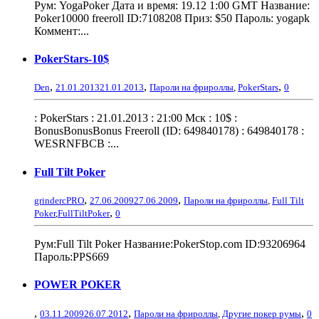
Рум: YogaPoker Дата и время: 19.12 1:00 GMT Название:
Poker10000 freeroll ID:7108208 Приз: $50 Пароль: yogapk
Коммент:...
PokerStars-10$
,
,
,
Den
21.01.2013
21.01.2013
Пароли на фрироллы
,
PokerStars
0
: PokerStars : 21.01.2013 : 21:00 Мск : 10$ :
BonusBonusBonus Freeroll (ID: 649840178) : 649840178 :
WESRNFBCB :...
Full Tilt Poker
,
,
grindercPRO
27.06.2009
27.06.2009
Пароли на фрироллы
,
Full Tilt
,
Poker
,
FullTiltPoker
0
Рум:Full Tilt Poker Название:PokerStop.com ID:93206964
Пароль:PPS669
POWER POKER
,
,
,
03.11.2009
26.07.2012
Пароли на фрироллы
,
Другие покер румы
0