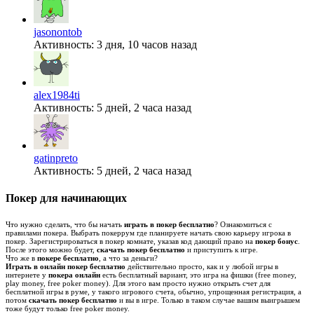
jasonontob
Активность: 3 дня, 10 часов назад
alex1984ti
Активность: 5 дней, 2 часа назад
gatinpreto
Активность: 5 дней, 2 часа назад
Покер для начинающих
Что нужно сделать, что бы начать
играть в покер бесплатно
? Ознакомиться с
правилами покера. Выбрать покеррум где планируете начать свою карьеру игрока в
покер. Зарегистрироваться в покер комнате, указав код дающий право на
покер бонус
.
После этого можно будет,
скачать покер бесплатно
и приступить к игре.
Что же в
покере бесплатно
, а что за деньги?
Играть в онлайн покер бесплатно
действительно просто, как и у любой игры в
интернете у
покера онлайн
есть бесплатный вариант, это игра на фишки (free money,
play money, free poker money). Для этого вам просто нужно открыть счет для
бесплатной игры в руме, у такого игрового счета, обычно, упрощенная регистрация, а
потом
скачать покер бесплатно
и вы в игре. Только в таком случае вашим выигрышем
тоже будут только free poker money.