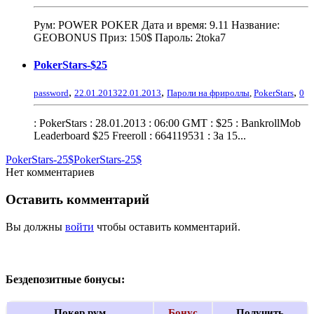
Рум: POWER POKER Дата и время: 9.11 Название:
GEOBONUS Приз: 150$ Пароль: 2toka7
PokerStars-$25
,
,
,
password
22.01.2013
22.01.2013
Пароли на фрироллы
,
PokerStars
0
: PokerStars : 28.01.2013 : 06:00 GMT : $25 : BankrollMob
Leaderboard $25 Freeroll : 664119531 : За 15...
PokerStars-25$
PokerStars-25$
Нет комментариев
Оставить комментарий
Вы должны
войти
чтобы оставить комментарий.
Бездепозитные бонусы:
Покер рум
Бонус
Получить