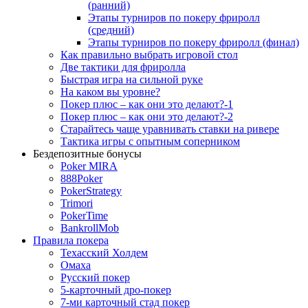
(ранний)
Этапы турниров по покеру фриролл
(средний)
Этапы турниров по покеру фриролл (финал)
Как правильно выбрать игровой стол
Две тактики для фриролла
Быстрая игра на сильной руке
На каком вы уровне?
Покер плюс – как они это делают?-1
Покер плюс – как они это делают?-2
Старайтесь чаще уравнивать ставки на ривере
Тактика игры с опытным соперником
Бездепозитные бонусы
Poker MIRA
888Poker
PokerStrategy
Trimori
PokerTime
BankrollMob
Правила покера
Техасский Холдем
Омаха
Русский покер
5-карточный дро-покер
7-ми карточный стад покер