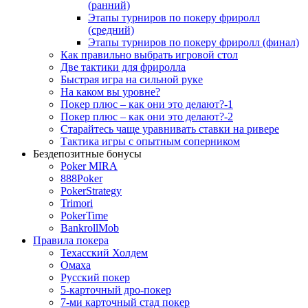
(ранний)
Этапы турниров по покеру фриролл
(средний)
Этапы турниров по покеру фриролл (финал)
Как правильно выбрать игровой стол
Две тактики для фриролла
Быстрая игра на сильной руке
На каком вы уровне?
Покер плюс – как они это делают?-1
Покер плюс – как они это делают?-2
Старайтесь чаще уравнивать ставки на ривере
Тактика игры с опытным соперником
Бездепозитные бонусы
Poker MIRA
888Poker
PokerStrategy
Trimori
PokerTime
BankrollMob
Правила покера
Техасский Холдем
Омаха
Русский покер
5-карточный дро-покер
7-ми карточный стад покер