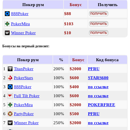
Покер рум
Бонус
Получить
888Poker
$88
PokerMira
$103
Winner Poker
$10
Бонусы на первый депозит:
Покер рум
%
Бонус
Код бонуса
1
TitanPoker
200%
$2000
PFRU
2
PokerStars
100%
$600
STARS600
3
888Poker
100%
$400
по ссылке
4
Full Tilt Poker
100%
$600
по ссылке
5
PokerMira
100%
$2000
POKERFREE
6
PartyPoker
100%
$500
PFRU
7
Winner Poker
250%
$2000
по ссылке