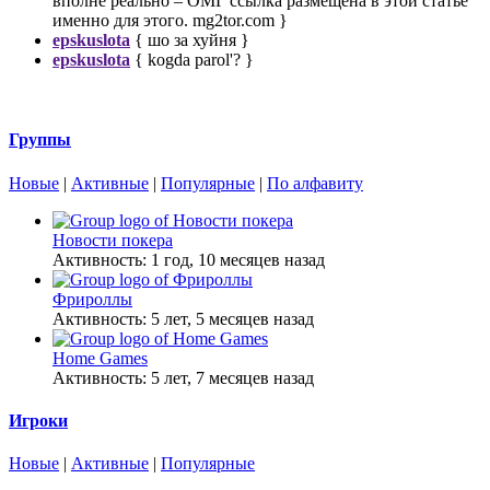
вполне реально – ОМГ ссылка размещена в этой статье
именно для этого. mg2tor.com }
epskuslota
{ шо за хуйня }
epskuslota
{ kogda parol'? }
Группы
Новые
|
Активные
|
Популярные
|
По алфавиту
Новости покера
Активность: 1 год, 10 месяцев назад
Фрироллы
Активность: 5 лет, 5 месяцев назад
Home Games
Активность: 5 лет, 7 месяцев назад
Игроки
Новые
|
Активные
|
Популярные