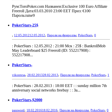
Рум:ToroPoker.com Названеи:Exclusive 100 Euro Affiliate
Freeroll Дата:03.03.2010 23:00 EET Приз: €100
Пароль:raise9
PokerStars-25$
,
,
,
12.05.2012
12.05.2012
Пароли на фрироллы
,
PokerStars
0
: PokerStars : 12.05.2012 : 21:00 Мск : 25$ : BankrollMob
May Leaderboard $25 Freeroll (ID: 552217908) :
552217908...
PokerStars-
,
,
,
vikontesa
28.02.2013
28.02.2013
Пароли на фрироллы
,
PokerStars
1
: PokerStars : 28.02.2013 : 18:00 EET : : sunday million 7th
anniversary social networks freebuy : : За...
PokerStars-$2000
,
,
,
password
18.02.2016
18.02.2016
Пароли на фрироллы
,
PokerStars
0