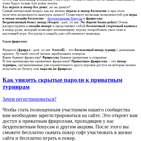
тоже будут только free poker money.
Как
играть в покер без денег
, но на деньги?
Самый интересный вопрос как же можно
играть в покер бесплатно
и при этом
получить возможность выиграть деньги? Существует несколько возможностей для
игры
в покер онлайн бесплатно
–
бездепозитные бонусы
и
фрироллы
.
Бездепозитный бонус покер
(
бездеп
- разг. от анг.
No deposit bonus poker
) Очень
распространен в
онлайн покере
и представляет собой
бесплатный стартовый капитал
в покер руме, который позволяет начинающему игроку попробовать свои силы в
настоящей игре, без риска и ущерба для собственного кошелька.
Faq по фрироллам:
Фриролл (
фрирол
- разг. от анг.
freeroll
) – это
бесплатный покер турнир
с денежным
призом. Лучший способ начать зарабатывать покером.
Какие бывают фрироллы?
Фрироллы
бывают приватные и открытые.
В чем преимущество приватных фрироллов?
Приватные фрироллы
– это
покер
турниры
, организованные для ограниченного круга игроков доступ на которые можно
получить по билету или
паролю на фриролл
.
Как увидеть скрытые пароли к приватным
турнирам
Зачем регистрироваться?
Чтобы стать полноценным участником нашего сообщества
вам необходимо зарегистрироваться на сайте. Это откроет вам
доступ к приватным фрироллам, проходящим у нас
бездепозитным бонусам и другим акциям. После этого вы
сможете бесплатно скачать покер софт участвовать в жизни
сайта и бесплатно играть в покер.