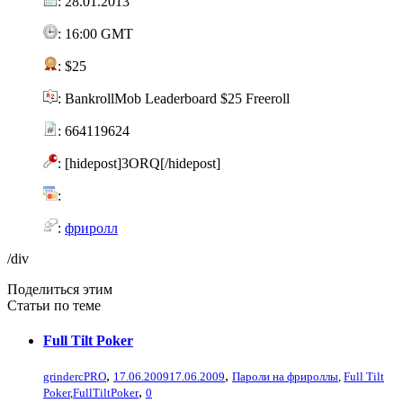
: 28.01.2013
: 16:00 GMT
: $25
: BankrollMob Leaderboard $25 Freeroll
: 664119624
: [hidepost]3ORQ[/hidepost]
:
:
фриролл
/div
Поделиться этим
Cтатьи по теме
Full Tilt Poker
,
,
grindercPRO
17.06.2009
17.06.2009
Пароли на фрироллы
,
Full Tilt
,
Poker
,
FullTiltPoker
0