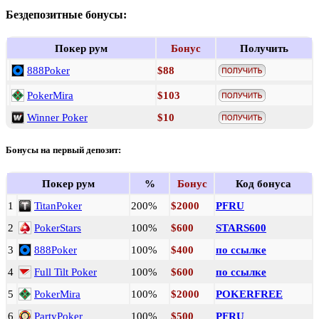
Бездепозитные бонусы:
Покер рум
Бонус
Получить
888Poker
$88
PokerMira
$103
Winner Poker
$10
Бонусы на первый депозит:
Покер рум
%
Бонус
Код бонуса
1
TitanPoker
200%
$2000
PFRU
2
PokerStars
100%
$600
STARS600
3
888Poker
100%
$400
по ссылке
4
Full Tilt Poker
100%
$600
по ссылке
5
PokerMira
100%
$2000
POKERFREE
6
PartyPoker
100%
$500
PFRU