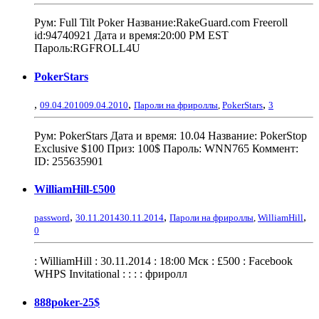
Рум: Full Tilt Poker Название:RakeGuard.com Freeroll
id:94740921 Дата и время:20:00 PM EST
Пароль:RGFROLL4U
PokerStars
,
,
,
09.04.2010
09.04.2010
Пароли на фрироллы
,
PokerStars
3
Рум: PokerStars Дата и время: 10.04 Название: PokerStop
Exclusive $100 Приз: 100$ Пароль: WNN765 Коммент:
ID: 255635901
WilliamHill-£500
,
,
,
password
30.11.2014
30.11.2014
Пароли на фрироллы
,
WilliamHill
0
: WilliamHill : 30.11.2014 : 18:00 Мск : £500 : Facebook
WHPS Invitational : : : : фриролл
888poker-25$