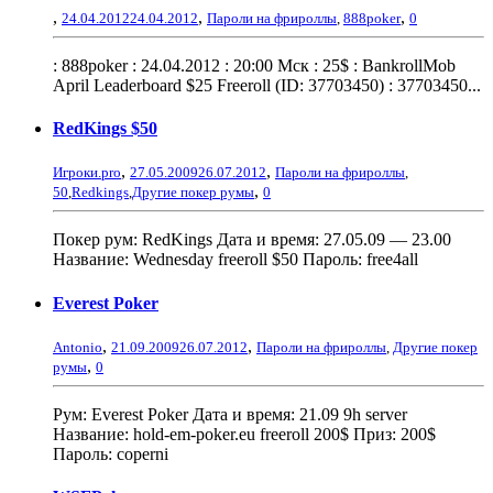
,
,
,
24.04.2012
24.04.2012
Пароли на фрироллы
,
888poker
0
: 888poker : 24.04.2012 : 20:00 Мск : 25$ : BankrollMob
April Leaderboard $25 Freeroll (ID: 37703450) : 37703450...
RedKings $50
,
,
Игроки.pro
27.05.2009
26.07.2012
Пароли на фрироллы
,
,
50
,
Redkings
,
Другие покер румы
0
Покер рум: RedKings Дата и время: 27.05.09 — 23.00
Название: Wednesday freeroll $50 Пароль: free4all
Everest Poker
,
,
Antonio
21.09.2009
26.07.2012
Пароли на фрироллы
,
Другие покер
,
румы
0
Рум: Everest Poker Дата и время: 21.09 9h server
Название: hold-em-poker.eu freeroll 200$ Приз: 200$
Пароль: coperni