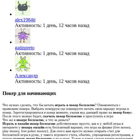
alex1984ti
Активность: 1 день, 12 часов назад
gatinpreto
Активность: 1 день, 12 часов назад
Александр
Активность: 1 день, 12 часов назад
Покер для начинающих
Что нужно сделать, что бы начать
играть в покер бесплатно
? Ознакомиться с
правилами покера. Выбрать покеррум где планируете начать свою карьеру игрока в
покер. Зарегистрироваться в покер комнате, указав код дающий право на
покер бонус
.
После этого можно будет,
скачать покер бесплатно
и приступить к игре.
Что же в
покере бесплатно
, а что за деньги?
Играть в онлайн покер бесплатно
действительно просто, как и у любой игры в
интернете у
покера онлайн
есть бесплатный вариант, это игра на фишки (free money,
play money, free poker money). Для этого вам просто нужно открыть счет для
бесплатной игры в руме, у такого игрового счета, обычно, упрощенная регистрация, а
потом
скачать покер бесплатно
и вы в игре. Только в таком случае вашим выигрышем