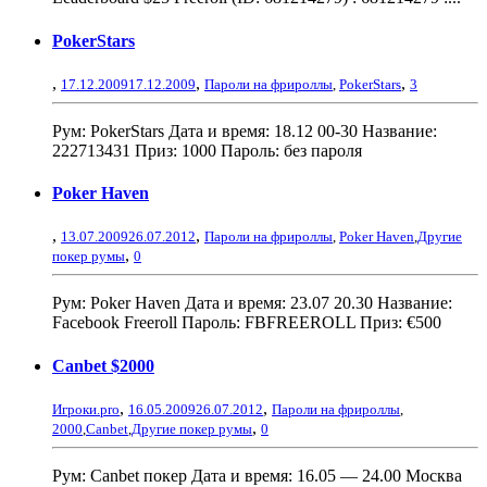
PokerStars
,
,
,
17.12.2009
17.12.2009
Пароли на фрироллы
,
PokerStars
3
Рум: PokerStars Дата и время: 18.12 00-30 Название:
222713431 Приз: 1000 Пароль: без пароля
Poker Haven
,
,
13.07.2009
26.07.2012
Пароли на фрироллы
,
Poker Haven
,
Другие
,
покер румы
0
Рум: Poker Haven Дата и время: 23.07 20.30 Название:
Facebook Freeroll Пароль: FBFREEROLL Приз: €500
Canbet $2000
,
,
Игроки.pro
16.05.2009
26.07.2012
Пароли на фрироллы
,
,
2000
,
Canbet
,
Другие покер румы
0
Рум: Canbet покер Дата и время: 16.05 — 24.00 Москва