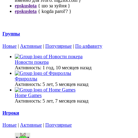
именно для этого. mg2tor.com }
epskuslota
{ шо за хуйня }
epskuslota
{ kogda parol'? }
Группы
Новые
|
Активные
|
Популярные
|
По алфавиту
Новости покера
Активность: 1 год, 10 месяцев назад
Фрироллы
Активность: 5 лет, 5 месяцев назад
Home Games
Активность: 5 лет, 7 месяцев назад
Игроки
Новые
|
Активные
|
Популярные