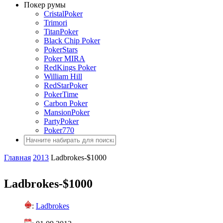
Покер румы
CristalPoker
Trimori
TitanPoker
Black Chip Poker
PokerStars
Poker MIRA
RedKings Poker
William Hill
RedStarPoker
PokerTime
Carbon Poker
MansionPoker
PartyPoker
Poker770
Главная
2013
Ladbrokes-$1000
Ladbrokes-$1000
:
Ladbrokes