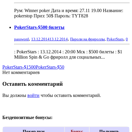
Рум: Winner poker Дата и время: 27.11 19.00 Название:
pokerstop Приз: 50$ Пароль: TYT828
PokerStars-$500 билеты
,
,
,
password
13.12.2014
13.12.2014
Пароли на фрироллы
,
PokerStars
0
: PokerStars : 13.12.2014 : 20:00 Мск : $500 билеты : $1
Million Spin & Go фриролл для социальных...
PokerStars-$1500
PokerStars-$50
Нет комментариев
Оставить комментарий
Вы должны
войти
чтобы оставить комментарий.
Бездепозитные бонусы:
Покер рум
Бонус
Получить