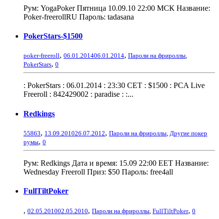
Рум: YogaPoker Пятница 10.09.10 22:00 МСК Название:
Poker-freerollRU Пароль: tadasana
PokerStars-$1500
,
,
poker-freeroll
06.01.2014
06.01.2014
Пароли на фрироллы
,
,
PokerStars
0
: PokerStars : 06.01.2014 : 23:30 CET : $1500 : PCA Live
Freeroll : 842429002 : paradise : :...
Redkings
,
,
55863
13.09.2010
26.07.2012
Пароли на фрироллы
,
Другие покер
,
румы
0
Рум: Redkings Дата и время: 15.09 22:00 EET Название:
Wednesday Freeroll Приз: $50 Пароль: free4all
FullTiltPoker
,
,
,
02.05.2010
02.05.2010
Пароли на фрироллы
,
FullTiltPoker
0