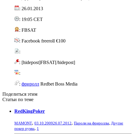
: 26.01.2013
: 19:05 CET
: FBSAT
: Facebook freeroll €100
:
: [hidepost]FBSAT[/hidepost]
:
:
фриролл
Redbet Boss Media
Поделиться этим
Cтатьи по теме
RedKingPoker
,
,
MAMONT
03.10.2009
26.07.2012
Пароли на фрироллы
,
Другие
,
покер румы
1