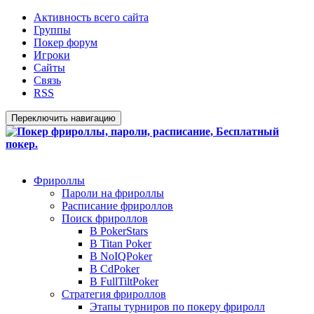
Активность всего сайта
Группы
Покер форум
Игроки
Сайты
Связь
RSS
Переключить навигацию
Фрироллы
Пароли на фрироллы
Расписание фрироллов
Поиск фрироллов
В PokerStars
В Titan Poker
В NoIQPoker
В CdPoker
В FullTiltPoker
Стратегия фрироллов
Этапы турниров по покеру фриролл