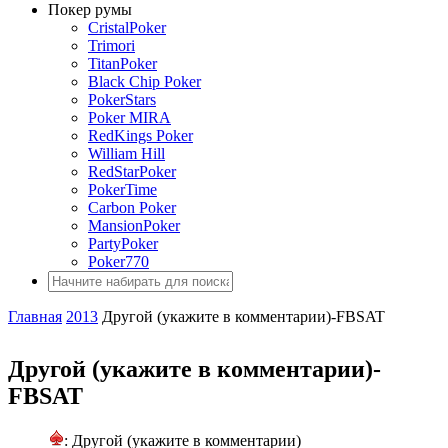
Покер румы
CristalPoker
Trimori
TitanPoker
Black Chip Poker
PokerStars
Poker MIRA
RedKings Poker
William Hill
RedStarPoker
PokerTime
Carbon Poker
MansionPoker
PartyPoker
Poker770
Главная
2013
Другой (укажите в комментарии)-FBSAT
Другой (укажите в комментарии)-
FBSAT
: Другой (укажите в комментарии)