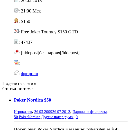
: 26.05.2013
: 21:00 Мск
: $150
: Free Joker Tourney $150 GTD
: 47437
: [hidepost]без пароля[/hidepost]
:
:
фриролл
Поделиться этим
Cтатьи по теме
Poker Nordica $50
,
,
Игроки.pro
26.05.2009
26.07.2012
Пароли на фрироллы
,
,
50
,
PokerNordica
,
Другие покер румы
0
Покер рум: Poker Nordica Название: pokersiten.se $50