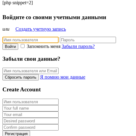
[php snippet=2]
Войдите со своими учетными данными
или
Создать учетную запись
Запомнить меня
Забыли пароль?
Войти
Забыли свои данные?
Я помню мои данные
Сбросить пароль
Create Account
Регистрация