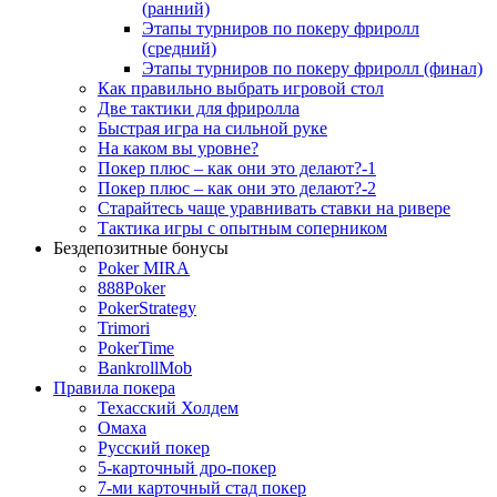
(ранний)
Этапы турниров по покеру фриролл
(средний)
Этапы турниров по покеру фриролл (финал)
Как правильно выбрать игровой стол
Две тактики для фриролла
Быстрая игра на сильной руке
На каком вы уровне?
Покер плюс – как они это делают?-1
Покер плюс – как они это делают?-2
Старайтесь чаще уравнивать ставки на ривере
Тактика игры с опытным соперником
Бездепозитные бонусы
Poker MIRA
888Poker
PokerStrategy
Trimori
PokerTime
BankrollMob
Правила покера
Техасский Холдем
Омаха
Русский покер
5-карточный дро-покер
7-ми карточный стад покер