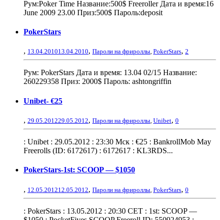
Рум:Poker Time Название:500$ Freeroller Дата и время:16
June 2009 23.00 Приз:500$ Пароль:deposit
PokerStars
,
,
,
13.04.2010
13.04.2010
Пароли на фрироллы
,
PokerStars
2
Рум: PokerStars Дата и время: 13.04 02/15 Название:
260229358 Приз: 2000$ Пароль: ashtongriffin
Unibet- €25
,
,
,
29.05.2012
29.05.2012
Пароли на фрироллы
,
Unibet
0
: Unibet : 29.05.2012 : 23:30 Мск : €25 : BankrollMob May
Freerolls (ID: 6172617) : 6172617 : KL3RDS...
PokerStars-1st: SCOOP — $1050
,
,
,
12.05.2012
12.05.2012
Пароли на фрироллы
,
PokerStars
0
: PokerStars : 13.05.2012 : 20:30 CET : 1st: SCOOP —
$1050 : PocketFives SCOOP Freeroll ID: 550924953 :...