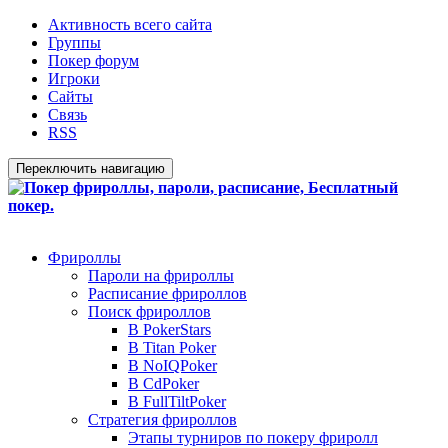
Активность всего сайта
Группы
Покер форум
Игроки
Сайты
Связь
RSS
Переключить навигацию
Фрироллы
Пароли на фрироллы
Расписание фрироллов
Поиск фрироллов
В PokerStars
В Titan Poker
В NoIQPoker
В CdPoker
В FullTiltPoker
Стратегия фрироллов
Этапы турниров по покеру фриролл