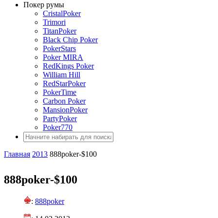
Покер румы
CristalPoker
Trimori
TitanPoker
Black Chip Poker
PokerStars
Poker MIRA
RedKings Poker
William Hill
RedStarPoker
PokerTime
Carbon Poker
MansionPoker
PartyPoker
Poker770
Главная
2013
888poker-$100
888poker-$100
:
888poker