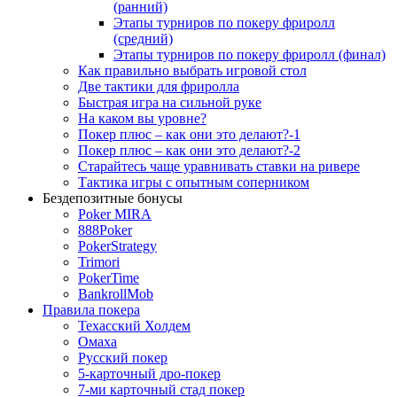
(ранний)
Этапы турниров по покеру фриролл
(средний)
Этапы турниров по покеру фриролл (финал)
Как правильно выбрать игровой стол
Две тактики для фриролла
Быстрая игра на сильной руке
На каком вы уровне?
Покер плюс – как они это делают?-1
Покер плюс – как они это делают?-2
Старайтесь чаще уравнивать ставки на ривере
Тактика игры с опытным соперником
Бездепозитные бонусы
Poker MIRA
888Poker
PokerStrategy
Trimori
PokerTime
BankrollMob
Правила покера
Техасский Холдем
Омаха
Русский покер
5-карточный дро-покер
7-ми карточный стад покер