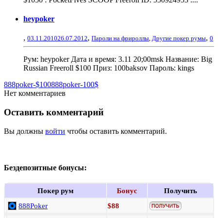
heypoker
,
,
,
03.11.2010
26.07.2012
Пароли на фрироллы
,
Другие покер румы
0
Рум: heypoker Дата и время: 3.11 20;00msk Название: Big
Russian Freeroll $100 Приз: 100baksov Пароль: kings
888poker-$100
888poker-100$
Нет комментариев
Оставить комментарий
Вы должны
войти
чтобы оставить комментарий.
Бездепозитные бонусы:
Покер рум
Бонус
Получить
888Poker
$88