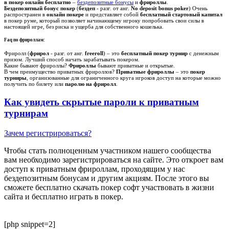
в покер онлайн бесплатно
–
бездепозитные бонусы
и
фрироллы
.
Бездепозитный бонус покер
(
бездеп
- разг. от анг.
No deposit bonus poker
) Очень
распространен в
онлайн покере
и представляет собой
бесплатный стартовый капитал
в покер руме, который позволяет начинающему игроку попробовать свои силы в
настоящей игре, без риска и ущерба для собственного кошелька.
Faq по фрироллам:
Фриролл (
фрирол
- разг. от анг.
freeroll
) – это
бесплатный покер турнир
с денежным
призом. Лучший способ начать зарабатывать покером.
Какие бывают фрироллы?
Фрироллы
бывают приватные и открытые.
В чем преимущество приватных фрироллов?
Приватные фрироллы
– это
покер
турниры
, организованные для ограниченного круга игроков доступ на которые можно
получить по билету или
паролю на фриролл
.
Как увидеть скрытые пароли к приватным
турнирам
Зачем регистрироваться?
Чтобы стать полноценным участником нашего сообщества
вам необходимо зарегистрироваться на сайте. Это откроет вам
доступ к приватным фрироллам, проходящим у нас
бездепозитным бонусам и другим акциям. После этого вы
сможете бесплатно скачать покер софт участвовать в жизни
сайта и бесплатно играть в покер.
[php snippet=2]