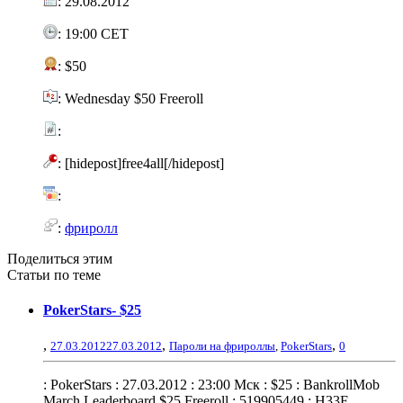
: 29.08.2012
: 19:00 CET
: $50
: Wednesday $50 Freeroll
:
: [hidepost]free4all[/hidepost]
:
:
фриролл
Поделиться этим
Cтатьи по теме
PokerStars- $25
,
,
,
27.03.2012
27.03.2012
Пароли на фрироллы
,
PokerStars
0
: PokerStars : 27.03.2012 : 23:00 Мск : $25 : BankrollMob
March Leaderboard $25 Freeroll : 519905449 : H33F...