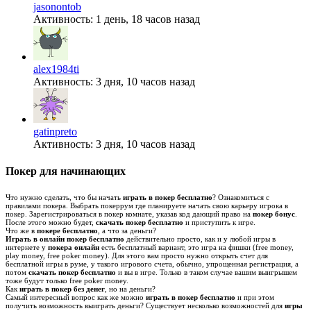
jasonontob
Активность: 1 день, 18 часов назад
alex1984ti
Активность: 3 дня, 10 часов назад
gatinpreto
Активность: 3 дня, 10 часов назад
Покер для начинающих
Что нужно сделать, что бы начать
играть в покер бесплатно
? Ознакомиться с
правилами покера. Выбрать покеррум где планируете начать свою карьеру игрока в
покер. Зарегистрироваться в покер комнате, указав код дающий право на
покер бонус
.
После этого можно будет,
скачать покер бесплатно
и приступить к игре.
Что же в
покере бесплатно
, а что за деньги?
Играть в онлайн покер бесплатно
действительно просто, как и у любой игры в
интернете у
покера онлайн
есть бесплатный вариант, это игра на фишки (free money,
play money, free poker money). Для этого вам просто нужно открыть счет для
бесплатной игры в руме, у такого игрового счета, обычно, упрощенная регистрация, а
потом
скачать покер бесплатно
и вы в игре. Только в таком случае вашим выигрышем
тоже будут только free poker money.
Как
играть в покер без денег
, но на деньги?
Самый интересный вопрос как же можно
играть в покер бесплатно
и при этом
получить возможность выиграть деньги? Существует несколько возможностей для
игры