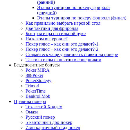
(ранний)
Этапы турниров по покеру фриролл
(средний)
Этапы турниров по покеру фриролл (финал)
Как правильно выбрать игровой стол
Две тактики для фриролла
Быстрая игра на сильной руке
На каком вы уровне?
Покер плюс – как они это делают?-1
Покер плюс – как они это делают?-2
Старайтесь чаще уравнивать ставки на ривере
Тактика игры с опытным соперником
Бездепозитные бонусы
Poker MIRA
888Poker
PokerStrategy
Trimori
PokerTime
BankrollMob
Правила покера
Техасский Холдем
Омаха
Русский покер
5-карточный дро-покер
7-ми карточный стад покер