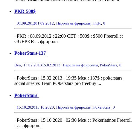
PKR-500$
,
,
,
01.09.2012
01.09.2012
Пароли на фрироллы
,
PKR
0
: PKR : 08.09.2012 : 22:00 CET : 500$ : $500 Freeroll : :
GGEPKR : : фриролл
PokerStars-137
,
,
,
Den
15.02.2013
15.02.2013
Пароли на фрироллы
,
PokerStars
0
: PokerStars : 15.02.2013 : 19:35 Мск : 137$ : pokerstars
social sites vs Team POkerstars pro freebuy ...
PokerStars-
,
,
,
15.10.2020
15.10.2020
Пароли на фрироллы
,
PokerStars
0
: PokerStars : 15.10.2020 : 02:30 Мск : : Pokerlatinos Freeroll
: : : : фриролл