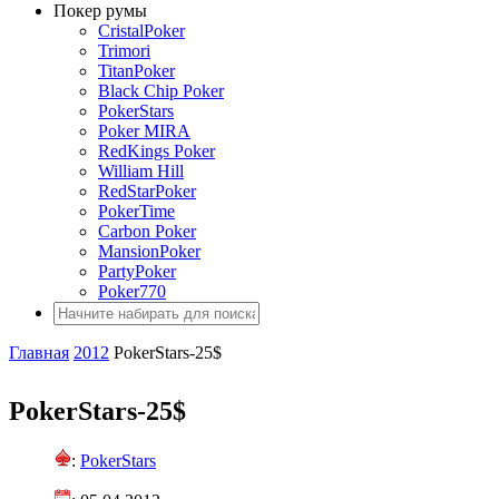
Покер румы
CristalPoker
Trimori
TitanPoker
Black Chip Poker
PokerStars
Poker MIRA
RedKings Poker
William Hill
RedStarPoker
PokerTime
Carbon Poker
MansionPoker
PartyPoker
Poker770
Главная
2012
PokerStars-25$
PokerStars-25$
:
PokerStars