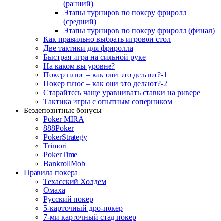
(ранний)
Этапы турниров по покеру фриролл
(средний)
Этапы турниров по покеру фриролл (финал)
Как правильно выбрать игровой стол
Две тактики для фриролла
Быстрая игра на сильной руке
На каком вы уровне?
Покер плюс – как они это делают?-1
Покер плюс – как они это делают?-2
Старайтесь чаще уравнивать ставки на ривере
Тактика игры с опытным соперником
Бездепозитные бонусы
Poker MIRA
888Poker
PokerStrategy
Trimori
PokerTime
BankrollMob
Правила покера
Техасский Холдем
Омаха
Русский покер
5-карточный дро-покер
7-ми карточный стад покер