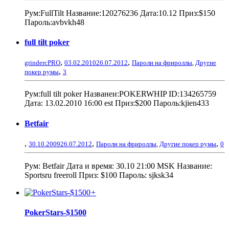
Рум:FullTilt Название:120276236 Дата:10.12 Приз:$150
Пароль:avbvkh48
full tilt poker
,
,
grindercPRO
03.02.2010
26.07.2012
Пароли на фрироллы
,
Другие
,
покер румы
3
Рум:full tilt poker Названеи:POKERWHIP ID:134265759
Дата: 13.02.2010 16:00 est Приз:$200 Пароль:kjien433
Betfair
,
,
,
30.10.2009
26.07.2012
Пароли на фрироллы
,
Другие покер румы
0
Рум: Betfair Дата и время: 30.10 21:00 MSK Название:
Sportsru freeroll Приз: $100 Пароль: sjksk34
+
PokerStars-$1500