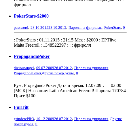
фриролл
PokerStars-$2000
,
,
,
password
28.10.2015
28.10.2015
Пароли на фрироллы
,
PokerStars
0
: PokerStars : 01.11.2015 : 21:15 Мск : $2000 : EPTlive
Malta Freeroll : 1348522397 : : : фриролл
PropagandaPoker
,
,
diciousangel
09.07.2009
26.07.2012
Пароли на фрироллы
,
,
PropagandaPoker
,
Другие покер румы
0
Рум: PropagandaPoker Дата и время: 12.07.09г. — 02:00
(МСК) Название: Latin American Freeroll! Пароль: 170784
Приз: $100
FullTilt
,
,
grindercPRO
10.12.2009
26.07.2012
Пароли на фрироллы
,
Другие
,
покер румы
0