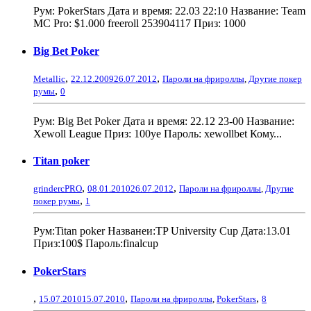
Рум: PokerStars Дата и время: 22.03 22:10 Название: Team
MC Pro: $1.000 freeroll 253904117 Приз: 1000
Big Bet Poker
,
,
Metallic
22.12.2009
26.07.2012
Пароли на фрироллы
,
Другие покер
,
румы
0
Рум: Big Bet Poker Дата и время: 22.12 23-00 Название:
Xewoll League Приз: 100yе Пароль: xewollbet Кому...
Titan poker
,
,
grindercPRO
08.01.2010
26.07.2012
Пароли на фрироллы
,
Другие
,
покер румы
1
Рум:Titan poker Названеи:TP University Cup Дата:13.01
Приз:100$ Пароль:finalcup
PokerStars
,
,
,
15.07.2010
15.07.2010
Пароли на фрироллы
,
PokerStars
8