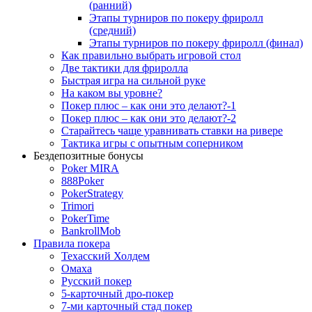
(ранний)
Этапы турниров по покеру фриролл
(средний)
Этапы турниров по покеру фриролл (финал)
Как правильно выбрать игровой стол
Две тактики для фриролла
Быстрая игра на сильной руке
На каком вы уровне?
Покер плюс – как они это делают?-1
Покер плюс – как они это делают?-2
Старайтесь чаще уравнивать ставки на ривере
Тактика игры с опытным соперником
Бездепозитные бонусы
Poker MIRA
888Poker
PokerStrategy
Trimori
PokerTime
BankrollMob
Правила покера
Техасский Холдем
Омаха
Русский покер
5-карточный дро-покер
7-ми карточный стад покер