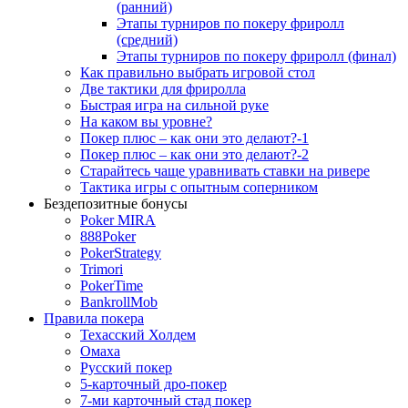
(ранний)
Этапы турниров по покеру фриролл
(средний)
Этапы турниров по покеру фриролл (финал)
Как правильно выбрать игровой стол
Две тактики для фриролла
Быстрая игра на сильной руке
На каком вы уровне?
Покер плюс – как они это делают?-1
Покер плюс – как они это делают?-2
Старайтесь чаще уравнивать ставки на ривере
Тактика игры с опытным соперником
Бездепозитные бонусы
Poker MIRA
888Poker
PokerStrategy
Trimori
PokerTime
BankrollMob
Правила покера
Техасский Холдем
Омаха
Русский покер
5-карточный дро-покер
7-ми карточный стад покер