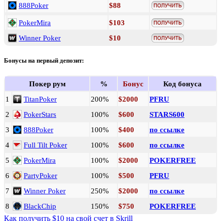
888Poker
$88
PokerMira
$103
Winner Poker
$10
Бонусы на первый депозит:
Покер рум
%
Бонус
Код бонуса
1
TitanPoker
200%
$2000
PFRU
2
PokerStars
100%
$600
STARS600
3
888Poker
100%
$400
по ссылке
4
Full Tilt Poker
100%
$600
по ссылке
5
PokerMira
100%
$2000
POKERFREE
6
PartyPoker
100%
$500
PFRU
7
Winner Poker
250%
$2000
по ссылке
8
BlackChip
150%
$750
POKERFREE
Как получить $10 на свой счет в Skrill