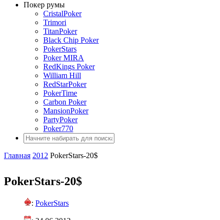
Покер румы
CristalPoker
Trimori
TitanPoker
Black Chip Poker
PokerStars
Poker MIRA
RedKings Poker
William Hill
RedStarPoker
PokerTime
Carbon Poker
MansionPoker
PartyPoker
Poker770
Главная
2012
PokerStars-20$
PokerStars-20$
:
PokerStars