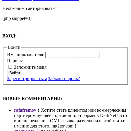
Необходимо авторизоваться
[php snippet=3]
ВХОД:
Войти
Имя пользователя:
Пароль:
Запомнить меня
Войти
Зарегистрироваться
Забыли пароль?
НОВЫЕ КОММЕНТАРИИ:
rafafremov
{ Хотите стать клиентом или коммерческим
партнером лучшей торговой платформы в DarkNet? Это
вполне реально – ОМГ ссылка размещена в этой статье
именно для этого. mg2tor.com }