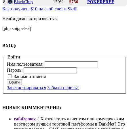
8
BlackChip
150%
$750
POKERFREE
Как получить $10 на свой счет в Skrill
Необходимо авторизоваться
[php snippet=3]
ВХОД:
Войти
Имя пользователя:
Пароль:
Запомнить меня
Войти
Зарегистрироваться
Забыли пароль?
НОВЫЕ КОММЕНТАРИИ:
rafafremov
{ Хотите стать клиентом или коммерческим
партнером лучшей торговой платформы в DarkNet? Это