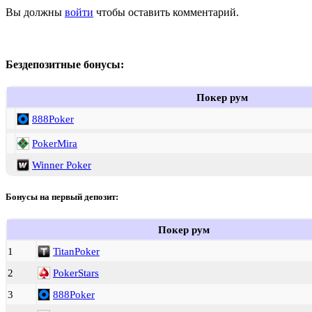
Вы должны
войти
чтобы оставить комментарий.
Бездепозитные бонусы:
Покер рум
888Poker
PokerMira
Winner Poker
Бонусы на первый депозит:
Покер рум
1
TitanPoker
2
PokerStars
3
888Poker