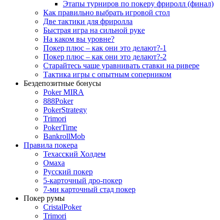
Этапы турниров по покеру фриролл (финал)
Как правильно выбрать игровой стол
Две тактики для фриролла
Быстрая игра на сильной руке
На каком вы уровне?
Покер плюс – как они это делают?-1
Покер плюс – как они это делают?-2
Старайтесь чаще уравнивать ставки на ривере
Тактика игры с опытным соперником
Бездепозитные бонусы
Poker MIRA
888Poker
PokerStrategy
Trimori
PokerTime
BankrollMob
Правила покера
Техасский Холдем
Омаха
Русский покер
5-карточный дро-покер
7-ми карточный стад покер
Покер румы
CristalPoker
Trimori