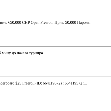
ие: €50,000 CHP Open Freeroll. Приз: 50.000 Пароль: ...
 15 мину до начала турнира...
derboard $25 Freeroll (ID: 664119572) : 664119572 :...