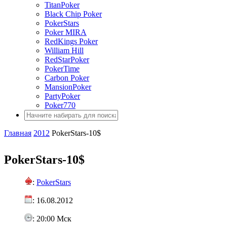
TitanPoker
Black Chip Poker
PokerStars
Poker MIRA
RedKings Poker
William Hill
RedStarPoker
PokerTime
Carbon Poker
MansionPoker
PartyPoker
Poker770
Главная
2012
PokerStars-10$
PokerStars-10$
:
PokerStars
: 16.08.2012
: 20:00 Мск