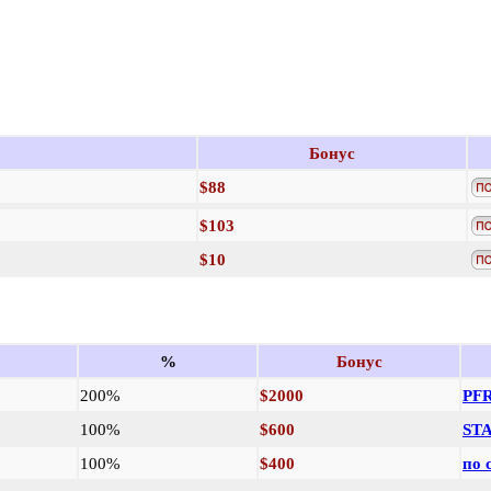
Бонус
$88
$103
$10
%
Бонус
200%
$2000
PF
100%
$600
ST
100%
$400
по 