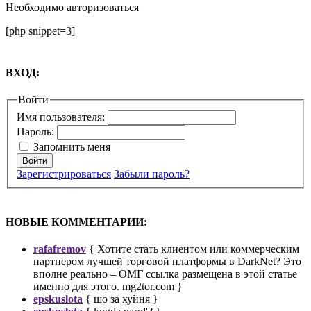
Необходимо авторизоваться
[php snippet=3]
ВХОД:
Войти
Имя пользователя:
Пароль:
Запомнить меня
Войти
Зарегистрироваться
Забыли пароль?
НОВЫЕ КОММЕНТАРИИ:
rafafremov
{ Хотите стать клиентом или коммерческим
партнером лучшей торговой платформы в DarkNet? Это
вполне реально – ОМГ ссылка размещена в этой статье
именно для этого. mg2tor.com }
epskuslota
{ шо за хуйня }