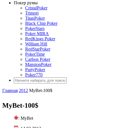
Покер румы
CristalPoker
Trimori
TitanPoker
Black Chip Poker
PokerStars
Poker MIRA
RedKings Poker
William Hill
RedStarPoker
PokerTime
Carbon Poker
MansionPoker
PartyPoker
Poker770
Главная
2012
MyBet-100$
MyBet-100$
: MyBet