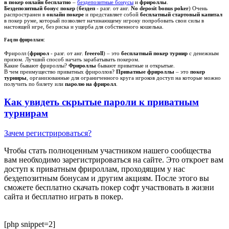
в покер онлайн бесплатно
–
бездепозитные бонусы
и
фрироллы
.
Бездепозитный бонус покер
(
бездеп
- разг. от анг.
No deposit bonus poker
) Очень
распространен в
онлайн покере
и представляет собой
бесплатный стартовый капитал
в покер руме, который позволяет начинающему игроку попробовать свои силы в
настоящей игре, без риска и ущерба для собственного кошелька.
Faq по фрироллам:
Фриролл (
фрирол
- разг. от анг.
freeroll
) – это
бесплатный покер турнир
с денежным
призом. Лучший способ начать зарабатывать покером.
Какие бывают фрироллы?
Фрироллы
бывают приватные и открытые.
В чем преимущество приватных фрироллов?
Приватные фрироллы
– это
покер
турниры
, организованные для ограниченного круга игроков доступ на которые можно
получить по билету или
паролю на фриролл
.
Как увидеть скрытые пароли к приватным
турнирам
Зачем регистрироваться?
Чтобы стать полноценным участником нашего сообщества
вам необходимо зарегистрироваться на сайте. Это откроет вам
доступ к приватным фрироллам, проходящим у нас
бездепозитным бонусам и другим акциям. После этого вы
сможете бесплатно скачать покер софт участвовать в жизни
сайта и бесплатно играть в покер.
[php snippet=2]