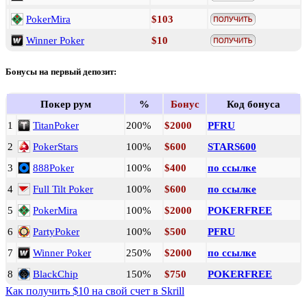
PokerMira
$103
Winner Poker
$10
Бонусы на первый депозит:
Покер рум
%
Бонус
Код бонуса
1
TitanPoker
200%
$2000
PFRU
2
PokerStars
100%
$600
STARS600
3
888Poker
100%
$400
по ссылке
4
Full Tilt Poker
100%
$600
по ссылке
5
PokerMira
100%
$2000
POKERFREE
6
PartyPoker
100%
$500
PFRU
7
Winner Poker
250%
$2000
по ссылке
8
BlackChip
150%
$750
POKERFREE
Как получить $10 на свой счет в Skrill