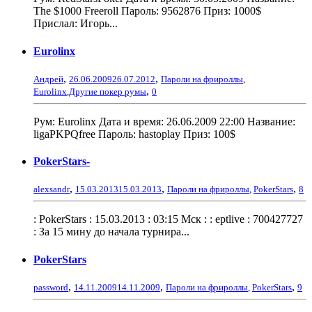
The $1000 Freeroll Пароль: 9562876 Приз: 1000$
Прислал: Игорь...
Eurolinx
,
,
Андрей
26.06.2009
26.07.2012
Пароли на фрироллы
,
,
Eurolinx
,
Другие покер румы
0
Рум: Eurolinx Дата и время: 26.06.2009 22:00 Название:
ligaPKPQfree Пароль: hastoplay Приз: 100$
PokerStars-
,
,
,
alexsandr
15.03.2013
15.03.2013
Пароли на фрироллы
,
PokerStars
8
: PokerStars : 15.03.2013 : 03:15 Мск : : eptlive : 700427727
: За 15 мину до начала турнира...
PokerStars
,
,
,
password
14.11.2009
14.11.2009
Пароли на фрироллы
,
PokerStars
9