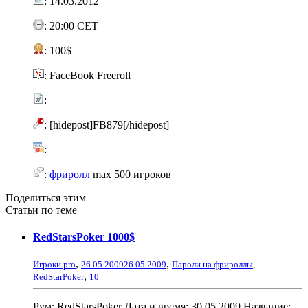
: 14.03.2012
: 20:00 CET
: 100$
: FaceBook Freeroll
:
: [hidepost]FB879[/hidepost]
:
:
фриролл
max 500 игроков
Поделиться этим
Cтатьи по теме
RedStarsPoker 1000$
,
,
Игроки.pro
26.05.2009
26.05.2009
Пароли на фрироллы
,
,
RedStarPoker
10
Рум: RedStarsPoker Дата и время: 30.05.2009 Название: