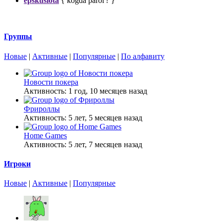
epskuslota
{ kogda parol'? }
Группы
Новые
|
Активные
|
Популярные
|
По алфавиту
Новости покера
Активность: 1 год, 10 месяцев назад
Фрироллы
Активность: 5 лет, 5 месяцев назад
Home Games
Активность: 5 лет, 7 месяцев назад
Игроки
Новые
|
Активные
|
Популярные