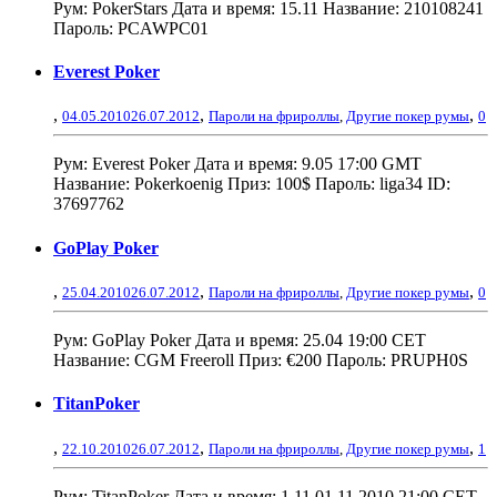
Рум: PokerStars Дата и время: 15.11 Название: 210108241
Пароль: PCAWPC01
Everest Poker
,
,
,
04.05.2010
26.07.2012
Пароли на фрироллы
,
Другие покер румы
0
Рум: Everest Poker Дата и время: 9.05 17:00 GMT
Название: Pokerkoenig Приз: 100$ Пароль: liga34 ID:
37697762
GoPlay Poker
,
,
,
25.04.2010
26.07.2012
Пароли на фрироллы
,
Другие покер румы
0
Рум: GoPlay Poker Дата и время: 25.04 19:00 СЕТ
Название: CGM Freeroll Приз: €200 Пароль: PRUPH0S
TitanPoker
,
,
,
22.10.2010
26.07.2012
Пароли на фрироллы
,
Другие покер румы
1
Рум: TitanPoker Дата и время: 1.11 01.11.2010 21:00 CET