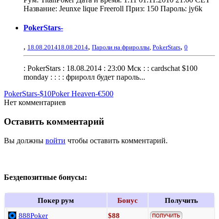
Название: Jeunxe lique Freeroll Приз: 150 Пароль: jy6k
PokerStars-
,
,
,
18.08.2014
18.08.2014
Пароли на фрироллы
,
PokerStars
0
: PokerStars : 18.08.2014 : 23:00 Мск : : cardschat $100
monday : : : : фриролл будет пароль...
PokerStars-$10
Poker Heaven-€500
Нет комментариев
Оставить комментарий
Вы должны
войти
чтобы оставить комментарий.
Бездепозитные бонусы:
Покер рум
Бонус
Получить
888Poker
$88