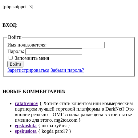
[php snippet=3]
ВХОД:
Войти
Имя пользователя:
Пароль:
Запомнить меня
Войти
Зарегистрироваться
Забыли пароль?
НОВЫЕ КОММЕНТАРИИ:
rafafremov
{ Хотите стать клиентом или коммерческим
партнером лучшей торговой платформы в DarkNet? Это
вполне реально – ОМГ ссылка размещена в этой статье
именно для этого. mg2tor.com }
epskuslota
{ шо за хуйня }
epskuslota
{ kogda parol'? }