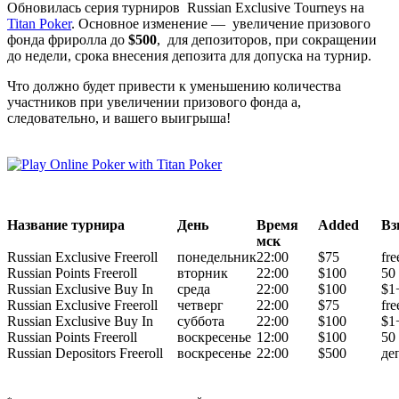
Обновилась серия турниров Russian Exclusive Tourneys на
Titan Poker
. Основное изменение — увеличение призового
фонда фриролла до
$500
, для депозиторов, при сокращении
до недели, срока внесения депозита для допуска на турнир.
Что должно будет привести к уменьшению количества
участников при увеличении призового фонда а,
следовательно, и вашего выигрыша!
Название турнира
День
Время
Added
Вз
мск
Russian Exclusive Freeroll
понедельник
22:00
$75
fre
Russian Points Freeroll
вторник
22:00
$100
50
Russian Exclusive Buy In
среда
22:00
$100
$1
Russian Exclusive Freeroll
четверг
22:00
$75
fre
Russian Exclusive Buy In
суббота
22:00
$100
$1
Russian Points Freeroll
воскресенье
12:00
$100
50
Russian Depositors Freeroll
воскресенье
22:00
$500
де