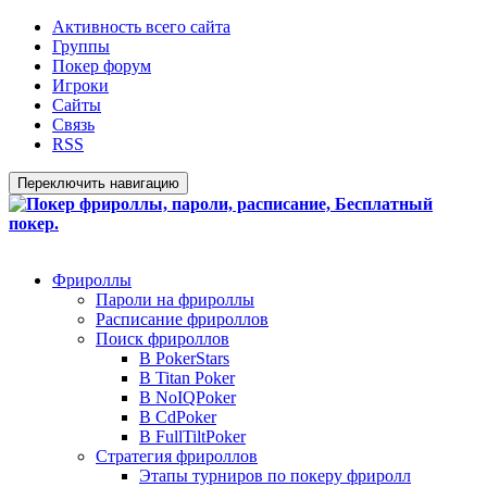
Активность всего сайта
Группы
Покер форум
Игроки
Сайты
Связь
RSS
Переключить навигацию
Фрироллы
Пароли на фрироллы
Расписание фрироллов
Поиск фрироллов
В PokerStars
В Titan Poker
В NoIQPoker
В CdPoker
В FullTiltPoker
Стратегия фрироллов
Этапы турниров по покеру фриролл