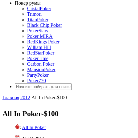
Покер румы
CristalPoker
Trimori
TitanPoker
Black Chip Poker
PokerStars
Poker MIRA
RedKings Poker
William Hill
RedStarPoker
PokerTime
Carbon Poker
MansionPoker
PartyPoker
Poker770
Главная
2012
All In Poker-$100
All In Poker-$100
:
All In Poker