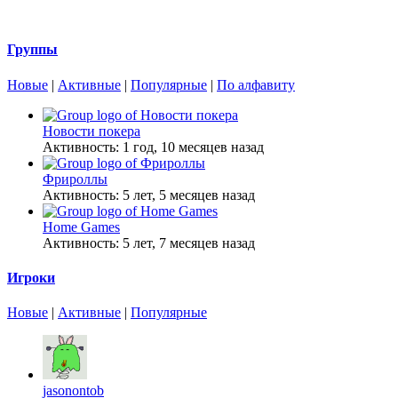
Группы
Новые
|
Активные
|
Популярные
|
По алфавиту
Новости покера
Активность: 1 год, 10 месяцев назад
Фрироллы
Активность: 5 лет, 5 месяцев назад
Home Games
Активность: 5 лет, 7 месяцев назад
Игроки
Новые
|
Активные
|
Популярные
jasonontob