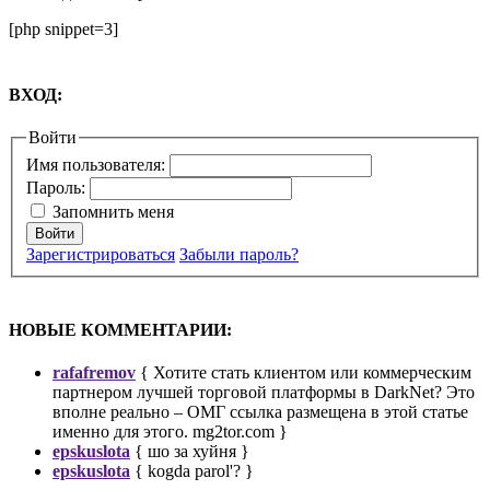
[php snippet=3]
ВХОД:
Войти
Имя пользователя:
Пароль:
Запомнить меня
Войти
Зарегистрироваться
Забыли пароль?
НОВЫЕ КОММЕНТАРИИ:
rafafremov
{ Хотите стать клиентом или коммерческим
партнером лучшей торговой платформы в DarkNet? Это
вполне реально – ОМГ ссылка размещена в этой статье
именно для этого. mg2tor.com }
epskuslota
{ шо за хуйня }
epskuslota
{ kogda parol'? }