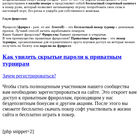
распространен в
онлайн покере
и представляет собой
бесплатный стартовый капитал
в покер руме, который позволяет начинающему игроку попробовать свои силы в
настоящей игре, без риска и ущерба для собственного кошелька.
Faq по фрироллам:
Фриролл (
фрирол
- разг. от анг.
freeroll
) – это
бесплатный покер турнир
с денежным
призом. Лучший способ начать зарабатывать покером.
Какие бывают фрироллы?
Фрироллы
бывают приватные и открытые.
В чем преимущество приватных фрироллов?
Приватные фрироллы
– это
покер
турниры
, организованные для ограниченного круга игроков доступ на которые можно
получить по билету или
паролю на фриролл
.
Как увидеть скрытые пароли к приватным
турнирам
Зачем регистрироваться?
Чтобы стать полноценным участником нашего сообщества
вам необходимо зарегистрироваться на сайте. Это откроет вам
доступ к приватным фрироллам, проходящим у нас
бездепозитным бонусам и другим акциям. После этого вы
сможете бесплатно скачать покер софт участвовать в жизни
сайта и бесплатно играть в покер.
[php snippet=2]