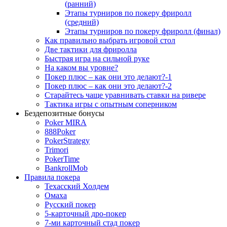
(ранний)
Этапы турниров по покеру фриролл
(средний)
Этапы турниров по покеру фриролл (финал)
Как правильно выбрать игровой стол
Две тактики для фриролла
Быстрая игра на сильной руке
На каком вы уровне?
Покер плюс – как они это делают?-1
Покер плюс – как они это делают?-2
Старайтесь чаще уравнивать ставки на ривере
Тактика игры с опытным соперником
Бездепозитные бонусы
Poker MIRA
888Poker
PokerStrategy
Trimori
PokerTime
BankrollMob
Правила покера
Техасский Холдем
Омаха
Русский покер
5-карточный дро-покер
7-ми карточный стад покер