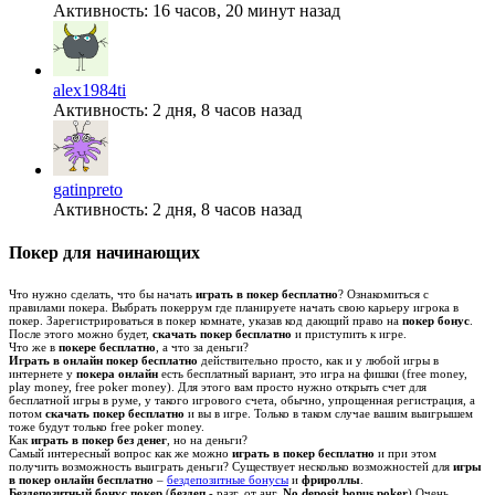
Активность: 16 часов, 20 минут назад
alex1984ti
Активность: 2 дня, 8 часов назад
gatinpreto
Активность: 2 дня, 8 часов назад
Покер для начинающих
Что нужно сделать, что бы начать
играть в покер бесплатно
? Ознакомиться с
правилами покера. Выбрать покеррум где планируете начать свою карьеру игрока в
покер. Зарегистрироваться в покер комнате, указав код дающий право на
покер бонус
.
После этого можно будет,
скачать покер бесплатно
и приступить к игре.
Что же в
покере бесплатно
, а что за деньги?
Играть в онлайн покер бесплатно
действительно просто, как и у любой игры в
интернете у
покера онлайн
есть бесплатный вариант, это игра на фишки (free money,
play money, free poker money). Для этого вам просто нужно открыть счет для
бесплатной игры в руме, у такого игрового счета, обычно, упрощенная регистрация, а
потом
скачать покер бесплатно
и вы в игре. Только в таком случае вашим выигрышем
тоже будут только free poker money.
Как
играть в покер без денег
, но на деньги?
Самый интересный вопрос как же можно
играть в покер бесплатно
и при этом
получить возможность выиграть деньги? Существует несколько возможностей для
игры
в покер онлайн бесплатно
–
бездепозитные бонусы
и
фрироллы
.
Бездепозитный бонус покер
(
бездеп
- разг. от анг.
No deposit bonus poker
) Очень