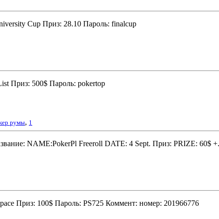
niversity Cup Приз: 28.10 Пароль: finalcup
ist Приз: 500$ Пароль: pokertop
,
кер румы
1
ние: NAME:PokerPl Freeroll DATE: 4 Sept. Приз: PRIZE: 60$ +.
rspace Приз: 100$ Пароль: PS725 Коммент: номер: 201966776