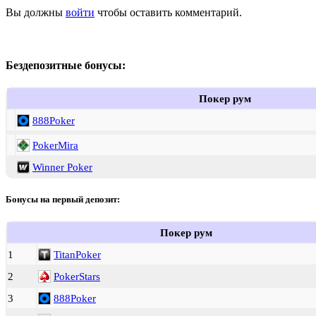
Вы должны
войти
чтобы оставить комментарий.
Бездепозитные бонусы:
Покер рум
888Poker
PokerMira
Winner Poker
Бонусы на первый депозит:
Покер рум
1
TitanPoker
2
PokerStars
3
888Poker