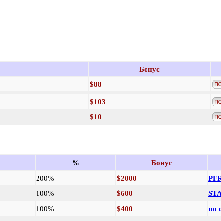
Бонус
$88
$103
$10
%
Бонус
200%
$2000
PF
100%
$600
ST
100%
$400
по 