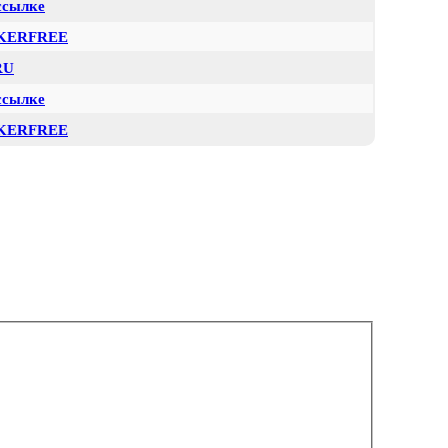
ссылке
KERFREE
RU
ссылке
KERFREE