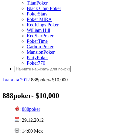
TitanPoker
Black Chip Poker
PokerStars
Poker MIRA
RedKings Poker
William Hill
RedStarPoker
PokerTime
Carbon Poker
MansionPoker
PartyPoker
Poker770
Главная
2012
888poker- $10,000
888poker- $10,000
:
888poker
: 29.12.2012
: 14:00 Мск