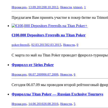
,
,
,
Игроки.pro
13.09.2012
08.10.2012
Новости
,
trimori
1
Предлагаем Вам принять участие в покер битве на Trimori Po
+
€100,000 Depositors Freerolls на Titan Poker
,
,
,
poker-freeroll
02.03.2015
02.03.2015
Новости
0
С марта по май на Titan Poker проводит фриролл-турниры 
Фриролл от Sirius Poker
,
,
,
Игроки.pro
06.07.2009
06.07.2009
Новости
6
Сегодня 06.07.09 мы проводим второй рейтинговый фрирол
Фрироллы Titan Poker — Russian Exclusive Tourneys
,
,
,
Игроки.pro
14.06.2010
26.08.2010
Новости
5