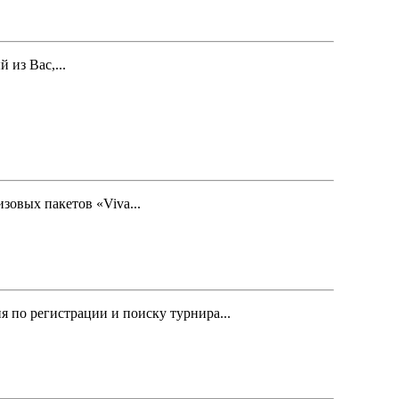
 из Вас,...
зовых пакетов «Viva...
я по регистрации и поиску турнира...