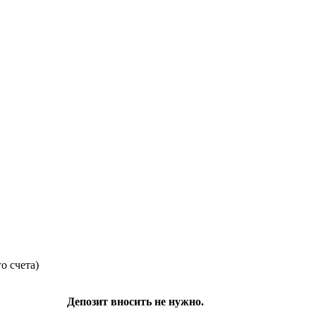
о счета)
Депозит вносить не нужно.