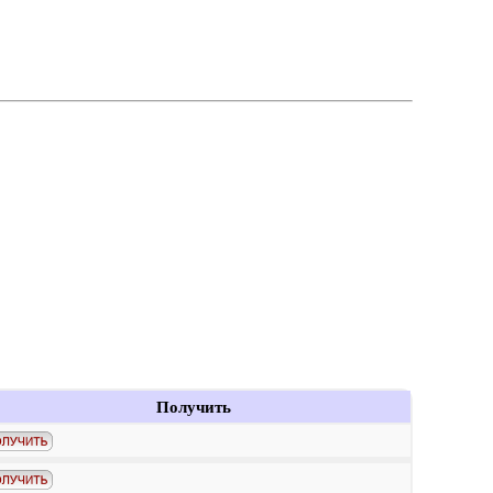
Получить