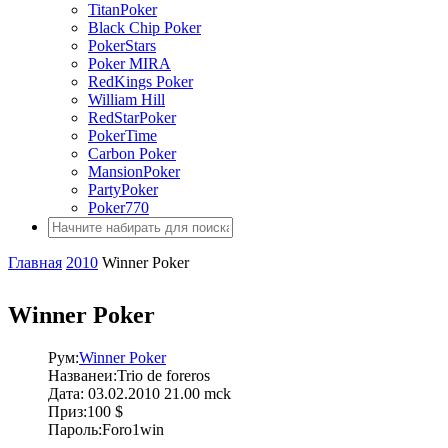
TitanPoker
Black Chip Poker
PokerStars
Poker MIRA
RedKings Poker
William Hill
RedStarPoker
PokerTime
Carbon Poker
MansionPoker
PartyPoker
Poker770
Главная
2010
Winner Poker
Winner Poker
Рум:
Winner Poker
Названеи:Trio de foreros
Дата: 03.02.2010 21.00 mck
Приз:100 $
Пароль:Foro1win