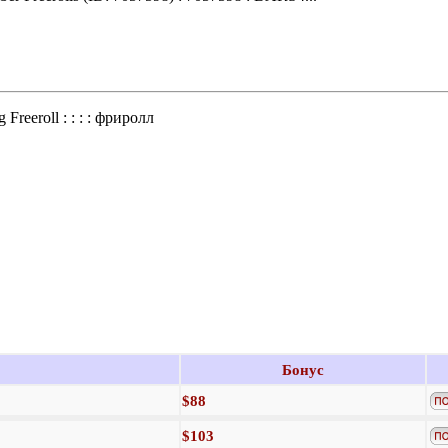
 Freeroll : : : : фриролл
Бонус
$88
$103