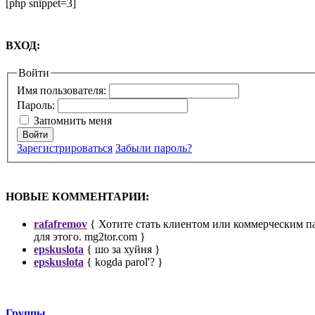
[php snippet=3]
ВХОД:
Войти
Имя пользователя:
Пароль:
Запомнить меня
Войти
Зарегистрироваться
Забыли пароль?
НОВЫЕ КОММЕНТАРИИ:
rafafremov
{ Хотите стать клиентом или коммерческим п
для этого. mg2tor.com }
epskuslota
{ шо за хуйня }
epskuslota
{ kogda parol'? }
Группы