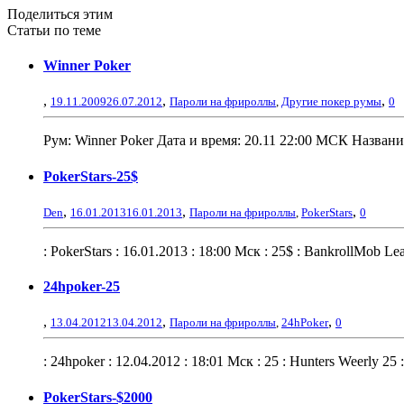
Поделиться этим
Cтатьи по теме
Winner Poker
,
,
,
19.11.2009
26.07.2012
Пароли на фрироллы
,
Другие покер румы
0
Рум: Winner Poker Дата и время: 20.11 22:00 МСК Название
PokerStars-25$
,
,
,
Den
16.01.2013
16.01.2013
Пароли на фрироллы
,
PokerStars
0
: PokerStars : 16.01.2013 : 18:00 Мск : 25$ : BankrollMob Lea
24hpoker-25
,
,
,
13.04.2012
13.04.2012
Пароли на фрироллы
,
24hPoker
0
: 24hpoker : 12.04.2012 : 18:01 Мск : 25 : Hunters Weerly 25 : 
PokerStars-$2000