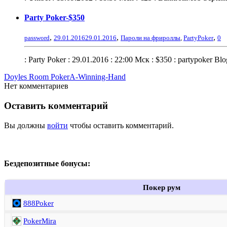
Party Poker-$350
,
,
,
password
29.01.2016
29.01.2016
Пароли на фрироллы
,
PartyPoker
0
: Party Poker : 29.01.2016 : 22:00 Мск : $350 : partypoker Blog
Doyles Room Poker
A-Winning-Hand
Нет комментариев
Оставить комментарий
Вы должны
войти
чтобы оставить комментарий.
Бездепозитные бонусы:
Покер рум
888Poker
PokerMira