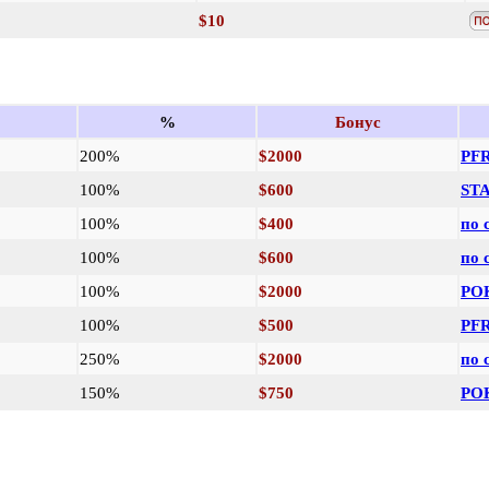
$10
%
Бонус
200%
$2000
PF
100%
$600
ST
100%
$400
по 
100%
$600
по 
100%
$2000
PO
100%
$500
PF
250%
$2000
по 
150%
$750
PO