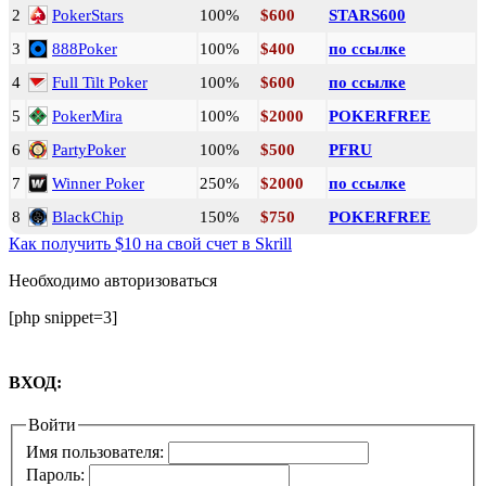
2
PokerStars
100%
$600
STARS600
3
888Poker
100%
$400
по ссылке
4
Full Tilt Poker
100%
$600
по ссылке
5
PokerMira
100%
$2000
POKERFREE
6
PartyPoker
100%
$500
PFRU
7
Winner Poker
250%
$2000
по ссылке
8
BlackChip
150%
$750
POKERFREE
Как получить $10 на свой счет в Skrill
Необходимо авторизоваться
[php snippet=3]
ВХОД:
Войти
Имя пользователя:
Пароль: