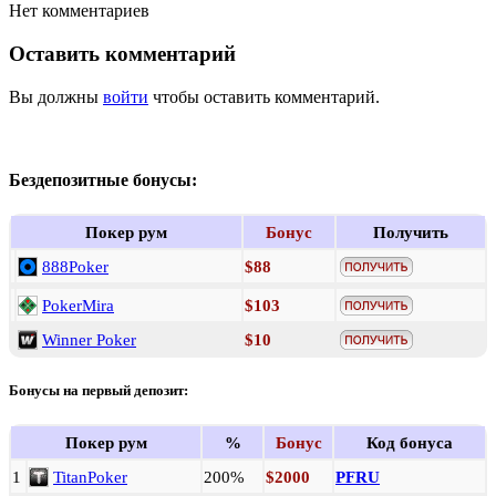
Нет комментариев
Оставить комментарий
Вы должны
войти
чтобы оставить комментарий.
Бездепозитные бонусы:
Покер рум
Бонус
Получить
888Poker
$88
PokerMira
$103
Winner Poker
$10
Бонусы на первый депозит:
Покер рум
%
Бонус
Код бонуса
1
TitanPoker
200%
$2000
PFRU