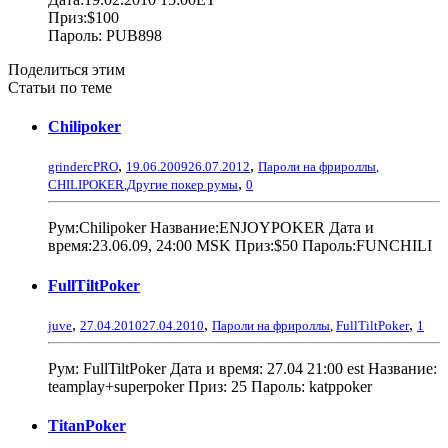
Приз:$100
Пароль: PUB898
Поделиться этим
Cтатьи по теме
Chilipoker
,
,
grindercPRO
19.06.2009
26.07.2012
Пароли на фрироллы
,
,
CHILIPOKER
,
Другие покер румы
0
Рум:Chilipoker Название:ENJOYPOKER Дата и
время:23.06.09, 24:00 MSK Приз:$50 Пароль:FUNCHILI
FullTiltPoker
,
,
,
juve
27.04.2010
27.04.2010
Пароли на фрироллы
,
FullTiltPoker
1
Рум: FullTiltPoker Дата и время: 27.04 21:00 est Название:
teamplay+superpoker Приз: 25 Пароль: katppoker
TitanPoker