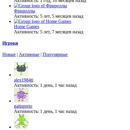
Активность: 1 год, 10 месяцев назад
Фрироллы
Активность: 5 лет, 5 месяцев назад
Home Games
Активность: 5 лет, 7 месяцев назад
Игроки
Новые
|
Активные
|
Популярные
alex1984ti
Активность: 1 день, 1 час назад
gatinpreto
Активность: 1 день, 1 час назад