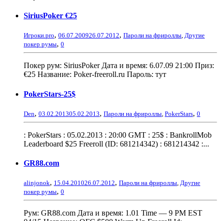
SiriusPoker €25
,
,
Игроки.pro
06.07.2009
26.07.2012
Пароли на фрироллы
,
Другие
,
покер румы
0
Покер рум: SiriusPoker Дата и время: 6.07.09 21:00 Приз:
€25 Название: Poker-freeroll.ru Пароль: тут
PokerStars-25$
,
,
,
Den
03.02.2013
05.02.2013
Пароли на фрироллы
,
PokerStars
0
: PokerStars : 05.02.2013 : 20:00 GMT : 25$ : BankrollMob
Leaderboard $25 Freeroll (ID: 681214342) : 681214342 :...
GR88.com
,
,
alinjonok
15.04.2010
26.07.2012
Пароли на фрироллы
,
Другие
,
покер румы
0
Рум: GR88.com Дата и время: 1.01 Time — 9 PM EST