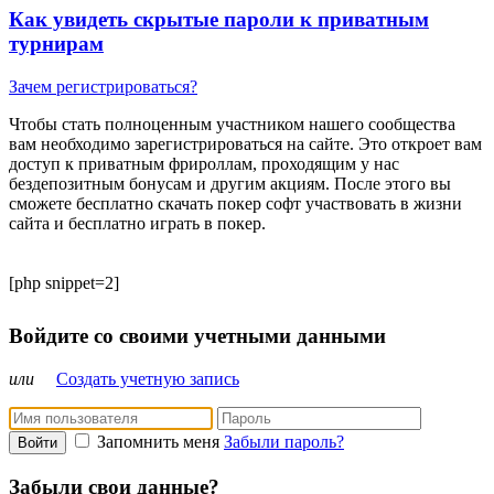
Как увидеть скрытые пароли к приватным
турнирам
Зачем регистрироваться?
Чтобы стать полноценным участником нашего сообщества
вам необходимо зарегистрироваться на сайте. Это откроет вам
доступ к приватным фрироллам, проходящим у нас
бездепозитным бонусам и другим акциям. После этого вы
сможете бесплатно скачать покер софт участвовать в жизни
сайта и бесплатно играть в покер.
[php snippet=2]
Войдите со своими учетными данными
или
Создать учетную запись
Запомнить меня
Забыли пароль?
Войти
Забыли свои данные?