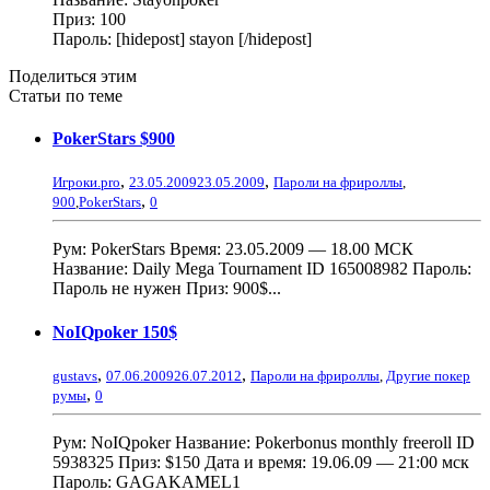
Приз: 100
Пароль: [hidepost] stayon [/hidepost]
Поделиться этим
Cтатьи по теме
PokerStars $900
,
,
Игроки.pro
23.05.2009
23.05.2009
Пароли на фрироллы
,
,
900
,
PokerStars
0
Рум: PokerStars Время: 23.05.2009 — 18.00 МСК
Название: Daily Mega Tournament ID 165008982 Пароль:
Пароль не нужен Приз: 900$...
NoIQpoker 150$
,
,
gustavs
07.06.2009
26.07.2012
Пароли на фрироллы
,
Другие покер
,
румы
0
Рум: NoIQpoker Название: Pokerbonus monthly freeroll ID
5938325 Приз: $150 Дата и время: 19.06.09 — 21:00 мск
Пароль: GAGAKAMEL1