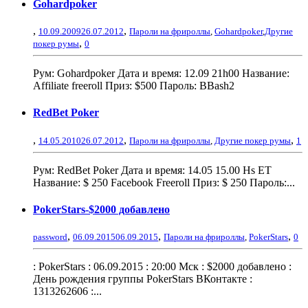
Gohardpoker
,
,
10.09.2009
26.07.2012
Пароли на фрироллы
,
Gohardpoker
,
Другие
,
покер румы
0
Рум: Gohardpoker Дата и время: 12.09 21h00 Название:
Affiliate freeroll Приз: $500 Пароль: BBash2
RedBet Poker
,
,
,
14.05.2010
26.07.2012
Пароли на фрироллы
,
Другие покер румы
1
Рум: RedBet Poker Дата и время: 14.05 15.00 Hs ET
Название: $ 250 Facebook Freeroll Приз: $ 250 Пароль:...
PokerStars-$2000 добавлено
,
,
,
password
06.09.2015
06.09.2015
Пароли на фрироллы
,
PokerStars
0
: PokerStars : 06.09.2015 : 20:00 Мск : $2000 добавлено :
День рождения группы PokerStars ВКонтакте :
1313262606 :...