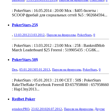
: PokerStars : 16.05.2014 : 20:00 Мск : $405 билеты :
SCOOP фрибай для социальных сетей №5 : 902684594...
PokerStars-25$
,
,
,
13.03.2012
13.03.2012
Пароли на фрироллы
,
PokerStars
0
: PokerStars : 13.03.2012 : 23:00 Мск : 25$ : BankrollMob
March Leaderboard $25 Freerol : 519905435 : CG8K...
PokerStars-50$
,
,
,
Den
05.01.2013
05.01.2013
Пароли на фрироллы
,
PokerStars
0
: PokerStars : 05.01.2013 : 21:00 CET : 50$ : PokerStars
RakeTheRake Facebook Freeroll ID:657958660 : 657958660
: Hap13ny2013...
Redbet Poker
,
,
grindercPRO
23.02.2010
26.07.2012
Пароли на фрироллы
,
Другие