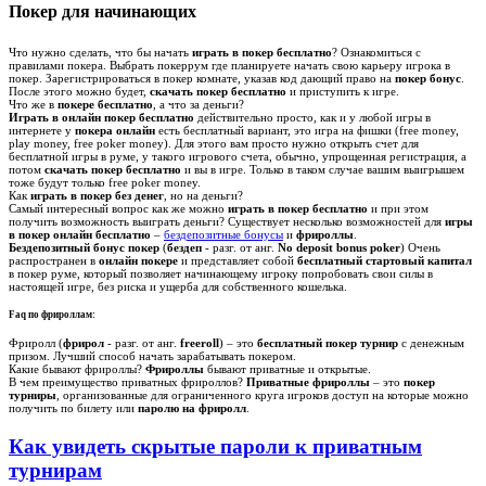
Покер для начинающих
Что нужно сделать, что бы начать
играть в покер бесплатно
? Ознакомиться с
правилами покера. Выбрать покеррум где планируете начать свою карьеру игрока в
покер. Зарегистрироваться в покер комнате, указав код дающий право на
покер бонус
.
После этого можно будет,
скачать покер бесплатно
и приступить к игре.
Что же в
покере бесплатно
, а что за деньги?
Играть в онлайн покер бесплатно
действительно просто, как и у любой игры в
интернете у
покера онлайн
есть бесплатный вариант, это игра на фишки (free money,
play money, free poker money). Для этого вам просто нужно открыть счет для
бесплатной игры в руме, у такого игрового счета, обычно, упрощенная регистрация, а
потом
скачать покер бесплатно
и вы в игре. Только в таком случае вашим выигрышем
тоже будут только free poker money.
Как
играть в покер без денег
, но на деньги?
Самый интересный вопрос как же можно
играть в покер бесплатно
и при этом
получить возможность выиграть деньги? Существует несколько возможностей для
игры
в покер онлайн бесплатно
–
бездепозитные бонусы
и
фрироллы
.
Бездепозитный бонус покер
(
бездеп
- разг. от анг.
No deposit bonus poker
) Очень
распространен в
онлайн покере
и представляет собой
бесплатный стартовый капитал
в покер руме, который позволяет начинающему игроку попробовать свои силы в
настоящей игре, без риска и ущерба для собственного кошелька.
Faq по фрироллам:
Фриролл (
фрирол
- разг. от анг.
freeroll
) – это
бесплатный покер турнир
с денежным
призом. Лучший способ начать зарабатывать покером.
Какие бывают фрироллы?
Фрироллы
бывают приватные и открытые.
В чем преимущество приватных фрироллов?
Приватные фрироллы
– это
покер
турниры
, организованные для ограниченного круга игроков доступ на которые можно
получить по билету или
паролю на фриролл
.
Как увидеть скрытые пароли к приватным
турнирам