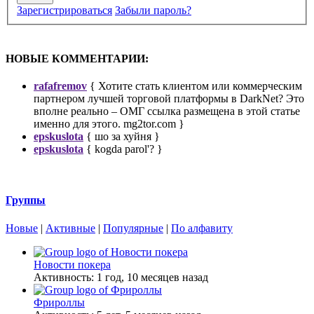
Зарегистрироваться
Забыли пароль?
НОВЫЕ КОММЕНТАРИИ:
rafafremov
{ Хотите стать клиентом или коммерческим
партнером лучшей торговой платформы в DarkNet? Это
вполне реально – ОМГ ссылка размещена в этой статье
именно для этого. mg2tor.com }
epskuslota
{ шо за хуйня }
epskuslota
{ kogda parol'? }
Группы
Новые
|
Активные
|
Популярные
|
По алфавиту
Новости покера
Активность: 1 год, 10 месяцев назад
Фрироллы