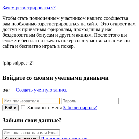
Зачем регистрироваться?
Чтобы стать полноценным участником нашего сообщества
вам необходимо зарегистрироваться на сайте. Это откроет вам
доступ к приватным фрироллам, проходящим у нас
бездепозитным бонусам и другим акциям. После этого вы
сможете бесплатно скачать покер софт участвовать в жизни
сайта и бесплатно играть в покер.
[php snippet=2]
Войдите со своими учетными данными
или
Создать учетную запись
Запомнить меня
Забыли пароль?
Войти
Забыли свои данные?
Я помню мои данные