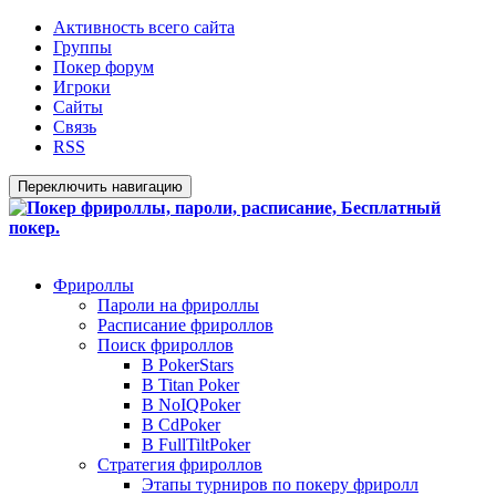
Активность всего сайта
Группы
Покер форум
Игроки
Сайты
Связь
RSS
Переключить навигацию
Фрироллы
Пароли на фрироллы
Расписание фрироллов
Поиск фрироллов
В PokerStars
В Titan Poker
В NoIQPoker
В CdPoker
В FullTiltPoker
Стратегия фрироллов
Этапы турниров по покеру фриролл