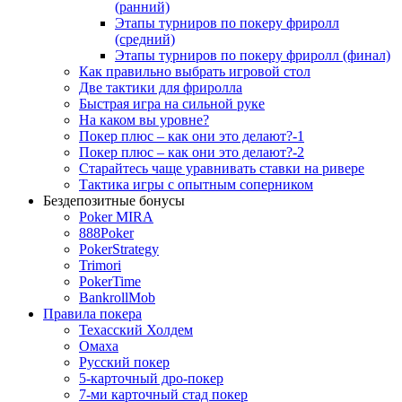
(ранний)
Этапы турниров по покеру фриролл
(средний)
Этапы турниров по покеру фриролл (финал)
Как правильно выбрать игровой стол
Две тактики для фриролла
Быстрая игра на сильной руке
На каком вы уровне?
Покер плюс – как они это делают?-1
Покер плюс – как они это делают?-2
Старайтесь чаще уравнивать ставки на ривере
Тактика игры с опытным соперником
Бездепозитные бонусы
Poker MIRA
888Poker
PokerStrategy
Trimori
PokerTime
BankrollMob
Правила покера
Техасский Холдем
Омаха
Русский покер
5-карточный дро-покер
7-ми карточный стад покер