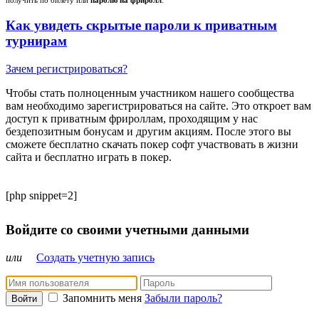
получить по билету или
паролю на фриролл
.
Как увидеть скрытые пароли к приватным
турнирам
Зачем регистрироваться?
Чтобы стать полноценным участником нашего сообщества
вам необходимо зарегистрироваться на сайте. Это откроет вам
доступ к приватным фрироллам, проходящим у нас
бездепозитным бонусам и другим акциям. После этого вы
сможете бесплатно скачать покер софт участвовать в жизни
сайта и бесплатно играть в покер.
[php snippet=2]
Войдите со своими учетными данными
или
Создать учетную запись
Запомнить меня
Забыли пароль?
Войти