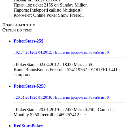
Приз: 1st: ticket 215$ on Sunday Million
Пароль: [hidepost] callisto [/hidepost]
Коммент: Online Poker Show Freeroll
Поделиться этим
Cтатьи по теме
PokerStars-25$
,
,
,
02.04.2012
02.04.2012
Пароли на фрироллы
,
PokerStars
0
: PokerStars : 02.04.2012 : 18:00 Мск : 25$ :
BonusBonusBonus Freeroll : 524119367 : YOUFELL4IT : :
фриролл
PokerStars-$250
,
,
,
20.01.2019
20.01.2019
Пароли на фрироллы
,
PokerStars
0
: PokerStars : 20.01.2019 : 22:00 Мск : $250 : Cardschat
Monthly $250 freeroll : 2469257412 : : :...
RedStarsPoker