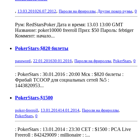
,
,
,
13.03.2010
26.07.2012
Пароли на фрироллы
,
Другие покер румы
0
Рум: RedStarsPoker Дата и время: 13.03 13:00 GMT
Название: poker10000 freeroll Приз: $50 Пароль: febtiger
Коммент: начало...
PokerStars-$820 билеты
,
,
,
password
22.01.2016
30.01.2016
Пароли на фрироллы
,
PokerStars
0
: PokerStars : 30.01.2016 : 20:00 Мск : $820 билеты :
Фрибай TCOOP для социальных сетей №5 :
1443820953...
PokerStars-$1500
,
,
poker-freeroll
13.01.2014
14.01.2014
Пароли на фрироллы
,
,
PokerStars
0
: PokerStars : 13.01.2014 : 23:30 CET : $1500 : PCA Live
Freeroll : 842429009 : millionaire : :...