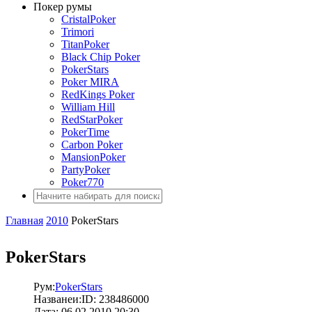
Покер румы
CristalPoker
Trimori
TitanPoker
Black Chip Poker
PokerStars
Poker MIRA
RedKings Poker
William Hill
RedStarPoker
PokerTime
Carbon Poker
MansionPoker
PartyPoker
Poker770
Главная
2010
PokerStars
PokerStars
Рум:
PokerStars
Названеи:ID: 238486000
Дата: 06.02.2010 20:30