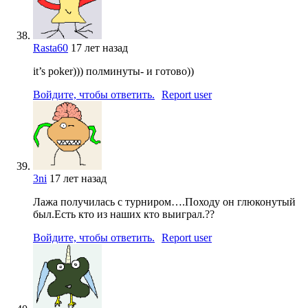
Rasta60
17 лет назад
it’s poker))) полминуты- и готово))
Войдите, чтобы ответить.
Report user
3ni
17 лет назад
Лажа получилась с турниром….Походу он глюконутый
был.Есть кто из наших кто выиграл.??
Войдите, чтобы ответить.
Report user