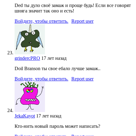
Ded ты дуло своё замаж и проще будь! Если все говорят
шняга значит так оно и есть!
Войдите, чтобы ответить.
Report user
grindercPRO
17 лет назад
Doil Branson ты свое ебало лучше замаж..
Войдите, чтобы ответить.
Report user
JekaKayot
17 лет назад
Кто-нить новый пароль может написать?