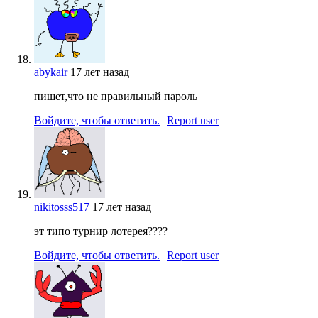
abykair
17 лет назад
пишет,что не правильный пароль
Войдите, чтобы ответить.
Report user
nikitosss517
17 лет назад
эт типо турнир лотерея????
Войдите, чтобы ответить.
Report user