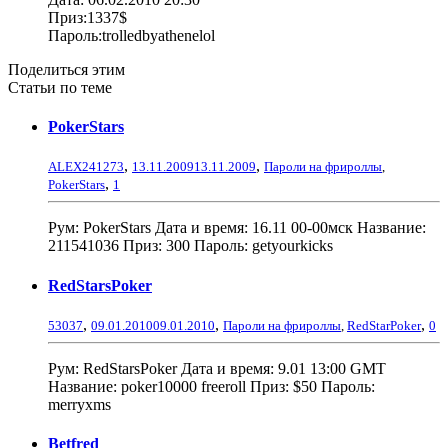
Приз:1337$
Пароль:trolledbyathenelol
Поделиться этим
Cтатьи по теме
PokerStars
,
,
ALEX241273
13.11.2009
13.11.2009
Пароли на фрироллы
,
,
PokerStars
1
Рум: PokerStars Дата и время: 16.11 00-00мск Название:
211541036 Приз: 300 Пароль: getyourkicks
RedStarsPoker
,
,
,
53037
09.01.2010
09.01.2010
Пароли на фрироллы
,
RedStarPoker
0
Рум: RedStarsPoker Дата и время: 9.01 13:00 GMT
Название: poker10000 freeroll Приз: $50 Пароль:
merryxms
Betfred