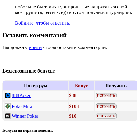
побольше бы таких турниров… че напрягаться свой
мозг рушить, раз и все))) крутой получился турнирчик
Войдите, чтобы ответить.
Оставить комментарий
Вы должны
войти
чтобы оставить комментарий.
Бездепозитные бонусы:
Покер рум
Бонус
Получить
888Poker
$88
PokerMira
$103
Winner Poker
$10
Бонусы на первый депозит: