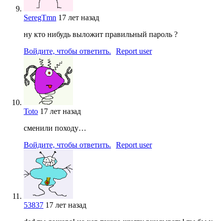
SeregTmn
17 лет назад
ну кто нибудь выложит правильный пароль ?
Войдите, чтобы ответить.
Report user
Toto
17 лет назад
сменили походу…
Войдите, чтобы ответить.
Report user
53837
17 лет назад