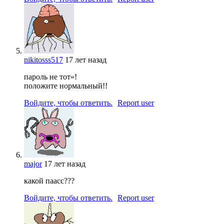
nikitosss517
17 лет назад
пароль не тот»!
положите нормальный!!
Войдите, чтобы ответить.
Report user
major
17 лет назад
какой паасс???
Войдите, чтобы ответить.
Report user