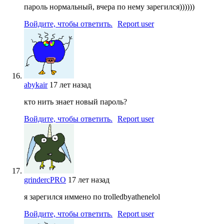
пароль нормальный, вчера по нему зарегился))))))
Войдите, чтобы ответить.
Report user
abykair
17 лет назад
кто нить знает новый пароль?
Войдите, чтобы ответить.
Report user
grindercPRO
17 лет назад
я зарегился иммено по trolledbyathenelol
Войдите, чтобы ответить.
Report user