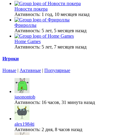
Новости покера
Активность: 1 год, 10 месяцев назад
Фрироллы
Активность: 5 лет, 5 месяцев назад
Home Games
Активность: 5 лет, 7 месяцев назад
Игроки
Новые
|
Активные
|
Популярные
jasonontob
Активность: 16 часов, 31 минута назад
alex1984ti
Активность: 2 дня, 8 часов назад