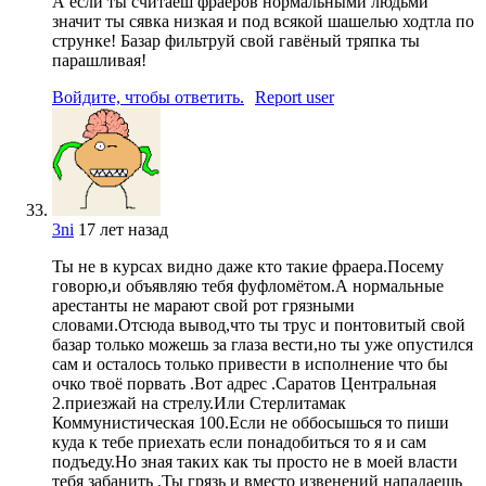
А если ты считаеш фраеров нормальными людьми
значит ты сявка низкая и под всякой шашелью ходтла по
струнке! Базар фильтруй свой гавёный тряпка ты
парашливая!
Войдите, чтобы ответить.
Report user
3ni
17 лет назад
Ты не в курсах видно даже кто такие фраера.Посему
говорю,и объявляю тебя фуфломётом.А нормальные
арестанты не марают свой рот грязными
словами.Отсюда вывод,что ты трус и понтовитый свой
базар только можешь за глаза вести,но ты уже опустился
сам и осталось только привести в исполнение что бы
очко твоё порвать .Вот адрес .Саратов Центральная
2.приезжай на стрелу.Или Стерлитамак
Коммунистическая 100.Если не оббосышься то пиши
куда к тебе приехать если понадобиться то я и сам
подъеду.Но зная таких как ты просто не в моей власти
тебя забанить .Ты грязь и вместо извенений нападаешь