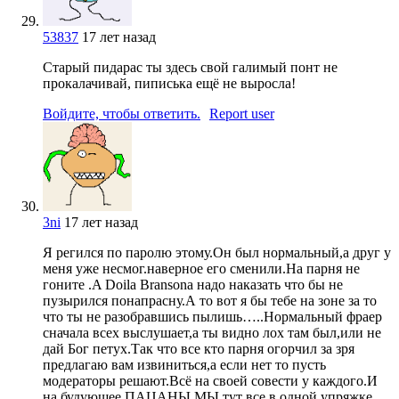
53837
17 лет назад
Старый пидарас ты здесь свой галимый понт не
прокалачивай, пиписька ещё не выросла!
Войдите, чтобы ответить.
Report user
3ni
17 лет назад
Я регился по паролю этому.Он был нормальный,а друг у
меня уже несмог.наверное его сменили.На парня не
гоните .A Doila Bransona надо наказать что бы не
пузырился понапрасну.А то вот я бы тебе на зоне за то
что ты не разобравшись пылишь…..Нормальный фраер
сначала всех выслушает,а ты видно лох там был,или не
дай Бог петух.Так что все кто парня огорчил за зря
предлагаю вам извиниться,а если нет то пусть
модераторы решают.Всё на своей совести у каждого.И
на будующее ПАЦАНЫ МЫ тут все в одной упряжке