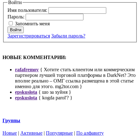
Войти
Имя пользователя:
Пароль:
Запомнить меня
Войти
Зарегистрироваться
Забыли пароль?
НОВЫЕ КОММЕНТАРИИ:
rafafremov
{ Хотите стать клиентом или коммерческим
партнером лучшей торговой платформы в DarkNet? Это
вполне реально – ОМГ ссылка размещена в этой статье
именно для этого. mg2tor.com }
epskuslota
{ шо за хуйня }
epskuslota
{ kogda parol'? }
Группы
Новые
|
Активные
|
Популярные
|
По алфавиту