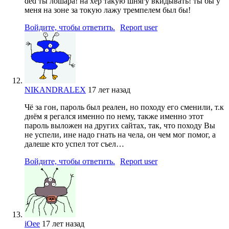
ded ты лошара! на хер такую шнягу вкидывать! ты бы у
меня на зоне за токую лажу тремпелем был бы!
Войдите, чтобы ответить.
Report user
NIKANDRALEX
17 лет назад
Чё за гон, пароль был реален, но походу его сменили, т.к
днём я регался именно по нему, также именно этот
пароль выложен на других сайтах, так, что походу Вы
не успели, ине надо гнать на чела, он чем мог помог, а
далеше кто успел тот съел…
Войдите, чтобы ответить.
Report user
iOee
17 лет назад