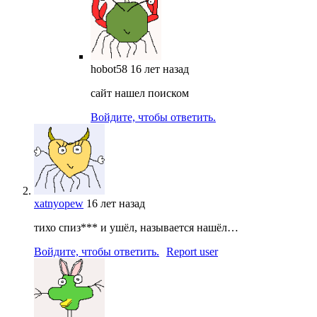
hobot58
16 лет назад
сайт нашел поиском
Войдите, чтобы ответить.
xatnyopew
16 лет назад
тихо спиз*** и ушёл, называется нашёл…
Войдите, чтобы ответить.
Report user