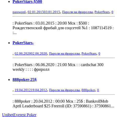
PokerStars-$500
,
,
,
password
02.01.2015
03.01.2015
Пароли на фрироллы
,
PokerStars
0
: PokerStars : 03.01.2015 : 20:00 Мск : $500 :
Рождественский фрибай для соцсетей №1 : 1087114519 :
:...
PokerStars-
,
,
,
02.06.2020
02.06.2020
Пароли на фрироллы
,
PokerStars
0
: PokerStars : 06.06.2020 : 21:00 Мск : : cardschat 300
weekly : : : : фриролл
888poker-25$
,
,
,
19.04.2012
19.04.2012
Пароли на фрироллы
,
888poker
0
: 888poker : 20.04.2012 : 00:00 Мск : 25$ : BankrollMob
April Leaderboard $25 Freeroll (ID: 37590861) : 37590861...
Unibet
Everest Poker