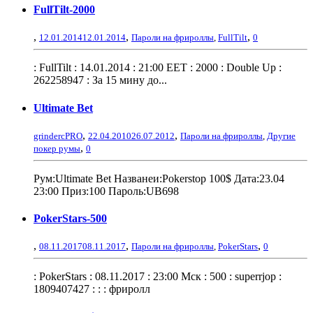
FullTilt-2000
,
,
,
12.01.2014
12.01.2014
Пароли на фрироллы
,
FullTilt
0
: FullTilt : 14.01.2014 : 21:00 EET : 2000 : Double Up :
262258947 : За 15 мину до...
Ultimate Bet
,
,
grindercPRO
22.04.2010
26.07.2012
Пароли на фрироллы
,
Другие
,
покер румы
0
Рум:Ultimate Bet Названеи:Pokerstop 100$ Дата:23.04
23:00 Приз:100 Пароль:UB698
PokerStars-500
,
,
,
08.11.2017
08.11.2017
Пароли на фрироллы
,
PokerStars
0
: PokerStars : 08.11.2017 : 23:00 Мск : 500 : superrjop :
1809407427 : : : фриролл