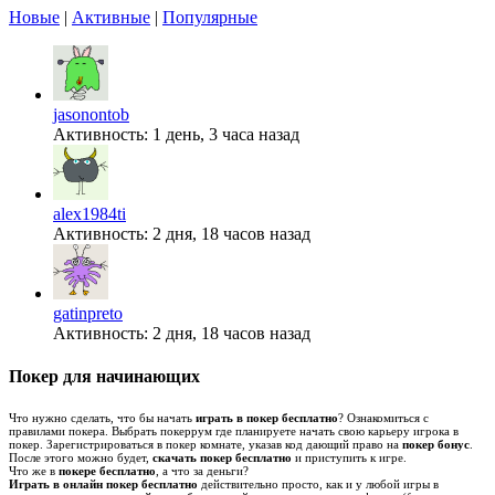
Новые
|
Активные
|
Популярные
jasonontob
Активность: 1 день, 3 часа назад
alex1984ti
Активность: 2 дня, 18 часов назад
gatinpreto
Активность: 2 дня, 18 часов назад
Покер для начинающих
Что нужно сделать, что бы начать
играть в покер бесплатно
? Ознакомиться с
правилами покера. Выбрать покеррум где планируете начать свою карьеру игрока в
покер. Зарегистрироваться в покер комнате, указав код дающий право на
покер бонус
.
После этого можно будет,
скачать покер бесплатно
и приступить к игре.
Что же в
покере бесплатно
, а что за деньги?
Играть в онлайн покер бесплатно
действительно просто, как и у любой игры в