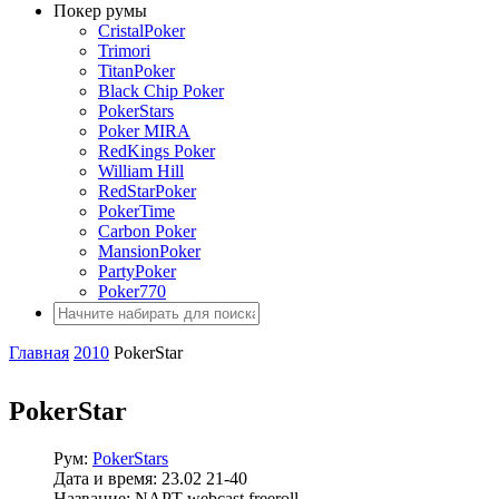
Покер румы
CristalPoker
Trimori
TitanPoker
Black Chip Poker
PokerStars
Poker MIRA
RedKings Poker
William Hill
RedStarPoker
PokerTime
Carbon Poker
MansionPoker
PartyPoker
Poker770
Главная
2010
PokerStar
PokerStar
Рум:
PokerStars
Дата и время: 23.02 21-40
Название: NAPT webcast freeroll