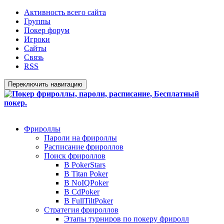
Активность всего сайта
Группы
Покер форум
Игроки
Сайты
Связь
RSS
Переключить навигацию
Фрироллы
Пароли на фрироллы
Расписание фрироллов
Поиск фрироллов
В PokerStars
В Titan Poker
В NoIQPoker
В CdPoker
В FullTiltPoker
Стратегия фрироллов
Этапы турниров по покеру фриролл