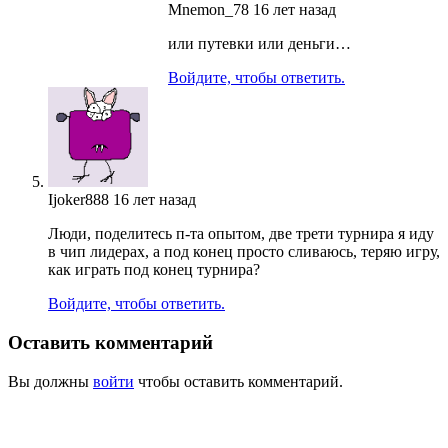
Mnemon_78
16 лет назад
или путевки или деньги…
Войдите, чтобы ответить.
Ijoker888
16 лет назад
Люди, поделитесь п-та опытом, две трети турнира я иду
в чип лидерах, а под конец просто сливаюсь, теряю игру,
как играть под конец турнира?
Войдите, чтобы ответить.
Оставить комментарий
Вы должны
войти
чтобы оставить комментарий.