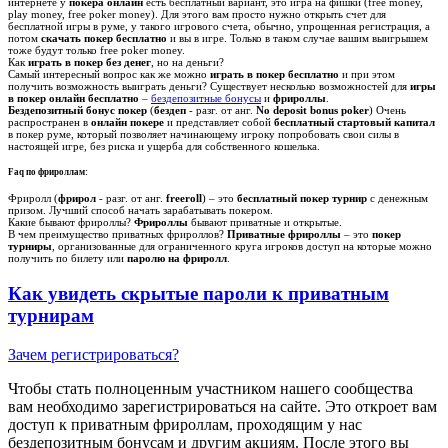
интернете у
покера онлайн
есть бесплатный вариант, это игра на фишки (free money,
play money, free poker money). Для этого вам просто нужно открыть счет для
бесплатной игры в руме, у такого игрового счета, обычно, упрощенная регистрация, а
потом
скачать покер бесплатно
и вы в игре. Только в таком случае вашим выигрышем
тоже будут только free poker money.
Как
играть в покер без денег
, но на деньги?
Самый интересный вопрос как же можно
играть в покер бесплатно
и при этом
получить возможность выиграть деньги? Существует несколько возможностей для
игры
в покер онлайн бесплатно
–
бездепозитные бонусы
и
фрироллы
.
Бездепозитный бонус покер
(
бездеп
- разг. от анг.
No deposit bonus poker
) Очень
распространен в
онлайн покере
и представляет собой
бесплатный стартовый капитал
в покер руме, который позволяет начинающему игроку попробовать свои силы в
настоящей игре, без риска и ущерба для собственного кошелька.
Faq по фрироллам:
Фриролл (
фрирол
- разг. от анг.
freeroll
) – это
бесплатный покер турнир
с денежным
призом. Лучший способ начать зарабатывать покером.
Какие бывают фрироллы?
Фрироллы
бывают приватные и открытые.
В чем преимущество приватных фрироллов?
Приватные фрироллы
– это
покер
турниры
, организованные для ограниченного круга игроков доступ на которые можно
получить по билету или
паролю на фриролл
.
Как увидеть скрытые пароли к приватным
турнирам
Зачем регистрироваться?
Чтобы стать полноценным участником нашего сообщества
вам необходимо зарегистрироваться на сайте. Это откроет вам
доступ к приватным фрироллам, проходящим у нас
бездепозитным бонусам и другим акциям. После этого вы