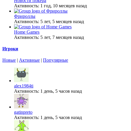
Новости покера
Активность: 1 год, 10 месяцев назад
Фрироллы
Активность: 5 лет, 5 месяцев назад
Home Games
Активность: 5 лет, 7 месяцев назад
Игроки
Новые
|
Активные
|
Популярные
alex1984ti
Активность: 1 день, 5 часов назад
gatinpreto
Активность: 1 день, 5 часов назад