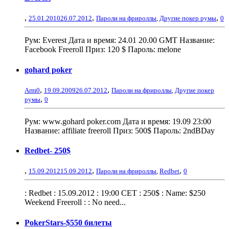
,
,
,
25.01.2010
26.07.2012
Пароли на фрироллы
,
Другие покер румы
0
Рум: Everest Дата и время: 24.01 20.00 GMT Название:
Facebook Freeroll Приз: 120 $ Пароль: melone
gohard poker
,
,
Arm0
19.09.2009
26.07.2012
Пароли на фрироллы
,
Другие покер
,
румы
0
Рум: www.gohard poker.com Дата и время: 19.09 23:00
Название: affiliate freeroll Приз: 500$ Пароль: 2ndBDay
Redbet- 250$
,
,
,
15.09.2012
15.09.2012
Пароли на фрироллы
,
Redbet
0
: Redbet : 15.09.2012 : 19:00 CET : 250$ : Name: $250
Weekend Freeroll : : No need...
PokerStars-$550 билеты