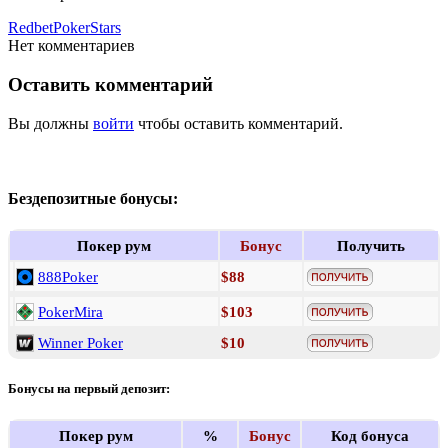
Redbet
PokerStars
Нет комментариев
Оставить комментарий
Вы должны
войти
чтобы оставить комментарий.
Бездепозитные бонусы:
Покер рум
Бонус
Получить
888Poker
$88
PokerMira
$103
Winner Poker
$10
Бонусы на первый депозит:
Покер рум
%
Бонус
Код бонуса