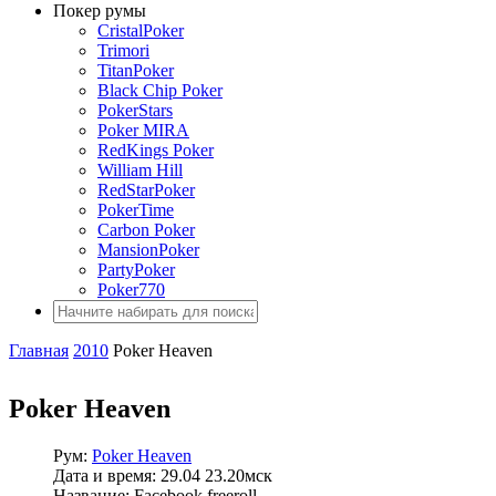
Покер румы
CristalPoker
Trimori
TitanPoker
Black Chip Poker
PokerStars
Poker MIRA
RedKings Poker
William Hill
RedStarPoker
PokerTime
Carbon Poker
MansionPoker
PartyPoker
Poker770
Главная
2010
Poker Heaven
Poker Heaven
Рум:
Poker Heaven
Дата и время: 29.04 23.20мск
Название: Facebook freeroll