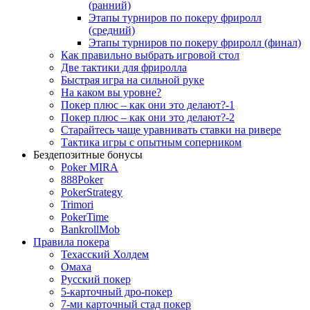
(ранний)
Этапы турниров по покеру фриролл
(средний)
Этапы турниров по покеру фриролл (финал)
Как правильно выбрать игровой стол
Две тактики для фриролла
Быстрая игра на сильной руке
На каком вы уровне?
Покер плюс – как они это делают?-1
Покер плюс – как они это делают?-2
Старайтесь чаще уравнивать ставки на ривере
Тактика игры с опытным соперником
Бездепозитные бонусы
Poker MIRA
888Poker
PokerStrategy
Trimori
PokerTime
BankrollMob
Правила покера
Техасский Холдем
Омаха
Русский покер
5-карточный дро-покер
7-ми карточный стад покер