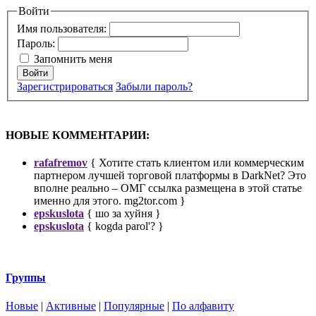
Войти
Имя пользователя:
Пароль:
Запомнить меня
Войти
Зарегистрироваться
Забыли пароль?
НОВЫЕ КОММЕНТАРИИ:
rafafremov
{ Хотите стать клиентом или коммерческим
партнером лучшей торговой платформы в DarkNet? Это
вполне реально – ОМГ ссылка размещена в этой статье
именно для этого. mg2tor.com }
epskuslota
{ шо за хуйня }
epskuslota
{ kogda parol'? }
Группы
Новые
|
Активные
|
Популярные
|
По алфавиту