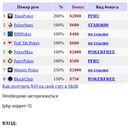
Покер рум
%
Бонус
Код бонуса
1
TitanPoker
200%
$2000
PFRU
2
PokerStars
100%
$600
STARS600
3
888Poker
100%
$400
по ссылке
4
Full Tilt Poker
100%
$600
по ссылке
5
PokerMira
100%
$2000
POKERFREE
6
PartyPoker
100%
$500
PFRU
7
Winner Poker
250%
$2000
по ссылке
8
BlackChip
150%
$750
POKERFREE
Как получить $10 на свой счет в Skrill
Необходимо авторизоваться
[php snippet=3]
ВХОД: