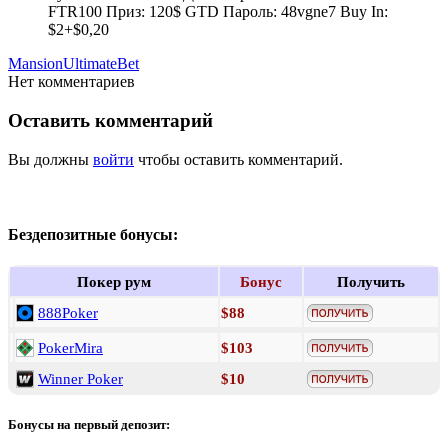
FTR100 Приз: 120$ GTD Пароль: 48vgne7 Buy In:
$2+$0,20
Mansion
UltimateBet
Нет комментариев
Оставить комментарий
Вы должны
войти
чтобы оставить комментарий.
Бездепозитные бонусы:
Покер рум
Бонус
Получить
888Poker
$88
PokerMira
$103
Winner Poker
$10
Бонусы на первый депозит: