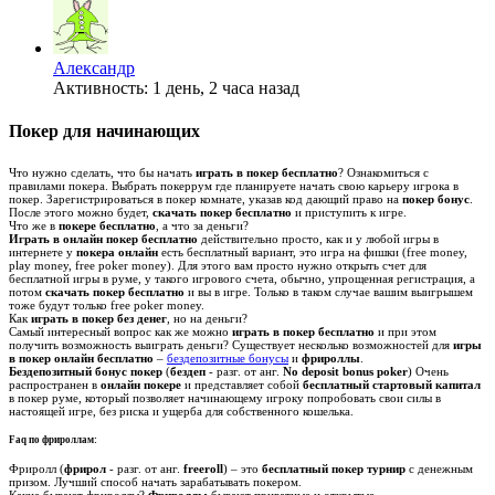
Александр
Активность: 1 день, 2 часа назад
Покер для начинающих
Что нужно сделать, что бы начать
играть в покер бесплатно
? Ознакомиться с
правилами покера. Выбрать покеррум где планируете начать свою карьеру игрока в
покер. Зарегистрироваться в покер комнате, указав код дающий право на
покер бонус
.
После этого можно будет,
скачать покер бесплатно
и приступить к игре.
Что же в
покере бесплатно
, а что за деньги?
Играть в онлайн покер бесплатно
действительно просто, как и у любой игры в
интернете у
покера онлайн
есть бесплатный вариант, это игра на фишки (free money,
play money, free poker money). Для этого вам просто нужно открыть счет для
бесплатной игры в руме, у такого игрового счета, обычно, упрощенная регистрация, а
потом
скачать покер бесплатно
и вы в игре. Только в таком случае вашим выигрышем
тоже будут только free poker money.
Как
играть в покер без денег
, но на деньги?
Самый интересный вопрос как же можно
играть в покер бесплатно
и при этом
получить возможность выиграть деньги? Существует несколько возможностей для
игры
в покер онлайн бесплатно
–
бездепозитные бонусы
и
фрироллы
.
Бездепозитный бонус покер
(
бездеп
- разг. от анг.
No deposit bonus poker
) Очень
распространен в
онлайн покере
и представляет собой
бесплатный стартовый капитал
в покер руме, который позволяет начинающему игроку попробовать свои силы в
настоящей игре, без риска и ущерба для собственного кошелька.
Faq по фрироллам:
Фриролл (
фрирол
- разг. от анг.
freeroll
) – это
бесплатный покер турнир
с денежным
призом. Лучший способ начать зарабатывать покером.