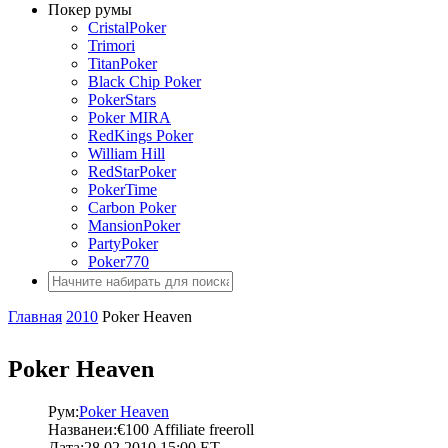
Покер румы
CristalPoker
Trimori
TitanPoker
Black Chip Poker
PokerStars
Poker MIRA
RedKings Poker
William Hill
RedStarPoker
PokerTime
Carbon Poker
MansionPoker
PartyPoker
Poker770
Главная
2010
Poker Heaven
Poker Heaven
Рум:
Poker Heaven
Названеи:€100 Affiliate freeroll
Дата:28.02.2010 15:00 ET