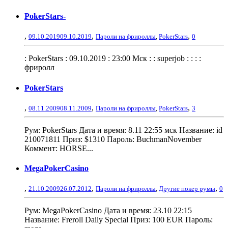
PokerStars-
,
,
,
09.10.2019
09.10.2019
Пароли на фрироллы
,
PokerStars
0
: PokerStars : 09.10.2019 : 23:00 Мск : : superjob : : : :
фриролл
PokerStars
,
,
,
08.11.2009
08.11.2009
Пароли на фрироллы
,
PokerStars
3
Рум: PokerStars Дата и время: 8.11 22:55 мск Название: id
210071811 Приз: $1310 Пароль: BuchmanNovember
Коммент: HORSE...
MegaPokerCasino
,
,
,
21.10.2009
26.07.2012
Пароли на фрироллы
,
Другие покер румы
0
Рум: MegaPokerCasino Дата и время: 23.10 22:15
Название: Freroll Daily Special Приз: 100 EUR Пароль: