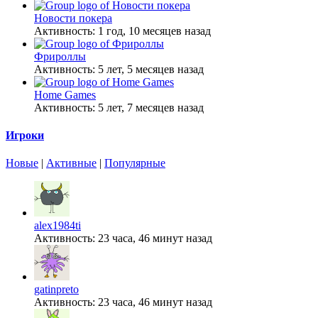
Новости покера
Активность: 1 год, 10 месяцев назад
Фрироллы
Активность: 5 лет, 5 месяцев назад
Home Games
Активность: 5 лет, 7 месяцев назад
Игроки
Новые
|
Активные
|
Популярные
alex1984ti
Активность: 23 часа, 46 минут назад
gatinpreto
Активность: 23 часа, 46 минут назад