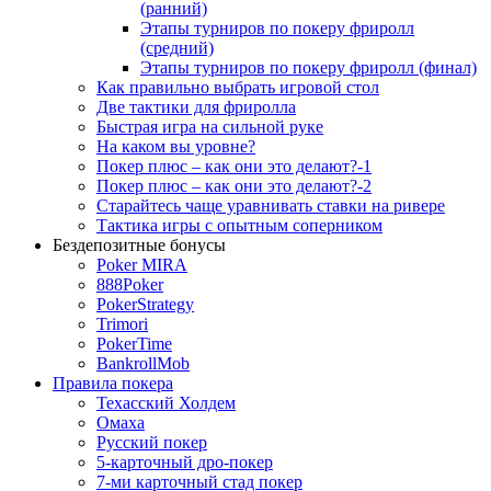
(ранний)
Этапы турниров по покеру фриролл
(средний)
Этапы турниров по покеру фриролл (финал)
Как правильно выбрать игровой стол
Две тактики для фриролла
Быстрая игра на сильной руке
На каком вы уровне?
Покер плюс – как они это делают?-1
Покер плюс – как они это делают?-2
Старайтесь чаще уравнивать ставки на ривере
Тактика игры с опытным соперником
Бездепозитные бонусы
Poker MIRA
888Poker
PokerStrategy
Trimori
PokerTime
BankrollMob
Правила покера
Техасский Холдем
Омаха
Русский покер
5-карточный дро-покер
7-ми карточный стад покер