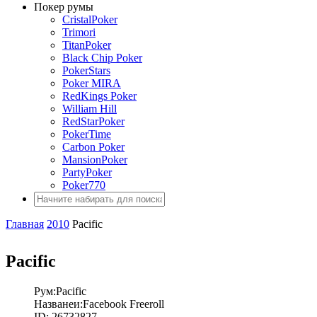
Покер румы
CristalPoker
Trimori
TitanPoker
Black Chip Poker
PokerStars
Poker MIRA
RedKings Poker
William Hill
RedStarPoker
PokerTime
Carbon Poker
MansionPoker
PartyPoker
Poker770
Главная
2010
Pacific
Pacific
Рум:Pacific
Названеи:Facebook Freeroll
ID: 26732827