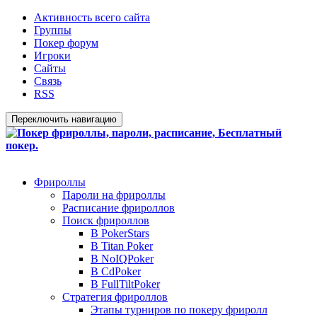
Активность всего сайта
Группы
Покер форум
Игроки
Сайты
Связь
RSS
Переключить навигацию
Фрироллы
Пароли на фрироллы
Расписание фрироллов
Поиск фрироллов
В PokerStars
В Titan Poker
В NoIQPoker
В CdPoker
В FullTiltPoker
Стратегия фрироллов
Этапы турниров по покеру фриролл