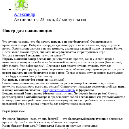
Александр
Активность: 23 часа, 47 минут назад
Покер для начинающих
Что нужно сделать, что бы начать
играть в покер бесплатно
? Ознакомиться с
правилами покера. Выбрать покеррум где планируете начать свою карьеру игрока в
покер. Зарегистрироваться в покер комнате, указав код дающий право на
покер бонус
.
После этого можно будет,
скачать покер бесплатно
и приступить к игре.
Что же в
покере бесплатно
, а что за деньги?
Играть в онлайн покер бесплатно
действительно просто, как и у любой игры в
интернете у
покера онлайн
есть бесплатный вариант, это игра на фишки (free money,
play money, free poker money). Для этого вам просто нужно открыть счет для
бесплатной игры в руме, у такого игрового счета, обычно, упрощенная регистрация, а
потом
скачать покер бесплатно
и вы в игре. Только в таком случае вашим выигрышем
тоже будут только free poker money.
Как
играть в покер без денег
, но на деньги?
Самый интересный вопрос как же можно
играть в покер бесплатно
и при этом
получить возможность выиграть деньги? Существует несколько возможностей для
игры
в покер онлайн бесплатно
–
бездепозитные бонусы
и
фрироллы
.
Бездепозитный бонус покер
(
бездеп
- разг. от анг.
No deposit bonus poker
) Очень
распространен в
онлайн покере
и представляет собой
бесплатный стартовый капитал
в покер руме, который позволяет начинающему игроку попробовать свои силы в
настоящей игре, без риска и ущерба для собственного кошелька.
Faq по фрироллам:
Фриролл (
фрирол
- разг. от анг.
freeroll
) – это
бесплатный покер турнир
с денежным
призом. Лучший способ начать зарабатывать покером.
Какие бывают фрироллы?
Фрироллы
бывают приватные и открытые.