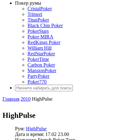
Покер румы
CristalPoker
Trimori
TitanPoker
Black Chip Poker
PokerStars
Poker MIRA
RedKings Poker
William Hill
RedStarPoker
PokerTime
Carbon Poker
MansionPoker
PartyPoker
Poker770
Главная
2010
HighPulse
HighPulse
Рум:
HighPulse
Дата и время: 17.02 23.00
Название: French Poker Tour