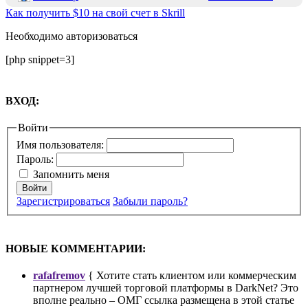
Как получить $10 на свой счет в Skrill
Необходимо авторизоваться
[php snippet=3]
ВХОД:
Войти
Имя пользователя:
Пароль:
Запомнить меня
Войти
Зарегистрироваться
Забыли пароль?
НОВЫЕ КОММЕНТАРИИ:
rafafremov
{ Хотите стать клиентом или коммерческим
партнером лучшей торговой платформы в DarkNet? Это
вполне реально – ОМГ ссылка размещена в этой статье