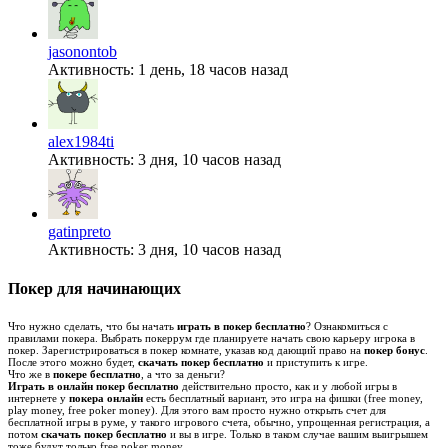
jasonontob
Активность: 1 день, 18 часов назад
alex1984ti
Активность: 3 дня, 10 часов назад
gatinpreto
Активность: 3 дня, 10 часов назад
Покер для начинающих
Что нужно сделать, что бы начать
играть в покер бесплатно
? Ознакомиться с
правилами покера. Выбрать покеррум где планируете начать свою карьеру игрока в
покер. Зарегистрироваться в покер комнате, указав код дающий право на
покер бонус
.
После этого можно будет,
скачать покер бесплатно
и приступить к игре.
Что же в
покере бесплатно
, а что за деньги?
Играть в онлайн покер бесплатно
действительно просто, как и у любой игры в
интернете у
покера онлайн
есть бесплатный вариант, это игра на фишки (free money,
play money, free poker money). Для этого вам просто нужно открыть счет для
бесплатной игры в руме, у такого игрового счета, обычно, упрощенная регистрация, а
потом
скачать покер бесплатно
и вы в игре. Только в таком случае вашим выигрышем
тоже будут только free poker money.