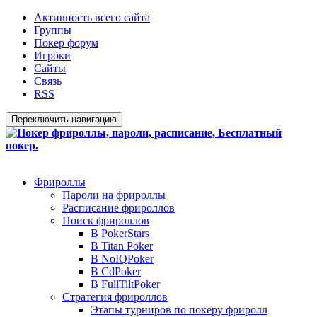
Активность всего сайта
Группы
Покер форум
Игроки
Сайты
Связь
RSS
Переключить навигацию
Фрироллы
Пароли на фрироллы
Расписание фрироллов
Поиск фрироллов
В PokerStars
В Titan Poker
В NoIQPoker
В CdPoker
В FullTiltPoker
Стратегия фрироллов
Этапы турниров по покеру фриролл