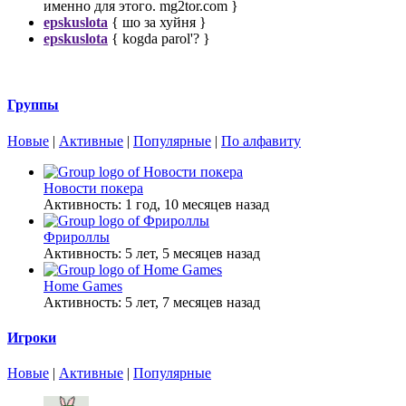
именно для этого. mg2tor.com }
epskuslota
{ шо за хуйня }
epskuslota
{ kogda parol'? }
Группы
Новые
|
Активные
|
Популярные
|
По алфавиту
Новости покера
Активность: 1 год, 10 месяцев назад
Фрироллы
Активность: 5 лет, 5 месяцев назад
Home Games
Активность: 5 лет, 7 месяцев назад
Игроки
Новые
|
Активные
|
Популярные