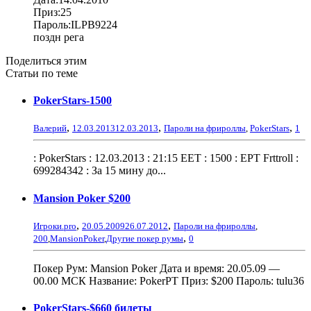
Приз:25
Пароль:ILPB9224
поздн рега
Поделиться этим
Cтатьи по теме
PokerStars-1500
,
,
,
Валерий
12.03.2013
12.03.2013
Пароли на фрироллы
,
PokerStars
1
: PokerStars : 12.03.2013 : 21:15 EET : 1500 : EPT Frttroll :
699284342 : За 15 мину до...
Mansion Poker $200
,
,
Игроки.pro
20.05.2009
26.07.2012
Пароли на фрироллы
,
,
200
,
MansionPoker
,
Другие покер румы
0
Покер Рум: Mansion Poker Дата и время: 20.05.09 —
00.00 МСК Название: PokerPT Приз: $200 Пароль: tulu36
PokerStars-$660 билеты