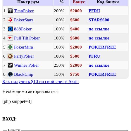
Покер рум
%
Бонус
Код бонуса
1
TitanPoker
200%
$2000
PFRU
2
PokerStars
100%
$600
STARS600
3
888Poker
100%
$400
по ссылке
4
Full Tilt Poker
100%
$600
по ссылке
5
PokerMira
100%
$2000
POKERFREE
6
PartyPoker
100%
$500
PFRU
7
Winner Poker
250%
$2000
по ссылке
8
BlackChip
150%
$750
POKERFREE
Как получить $10 на свой счет в Skrill
Необходимо авторизоваться
[php snippet=3]
ВХОД:
Войти