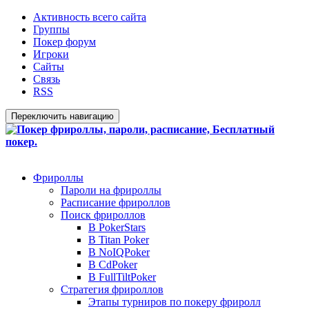
Активность всего сайта
Группы
Покер форум
Игроки
Сайты
Связь
RSS
Переключить навигацию
Фрироллы
Пароли на фрироллы
Расписание фрироллов
Поиск фрироллов
В PokerStars
В Titan Poker
В NoIQPoker
В CdPoker
В FullTiltPoker
Стратегия фрироллов
Этапы турниров по покеру фриролл