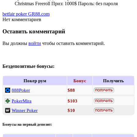
Christmas Freeroll Приз: 1000$ Пароль: без пароля
betfair poker
GR88.com
Нет комментариев
Оставить комментарий
Вы должны
войти
чтобы оставить комментарий.
Бездепозитные бонусы:
Покер рум
Бонус
Получить
888Poker
$88
PokerMira
$103
Winner Poker
$10
Бонусы на первый депозит: