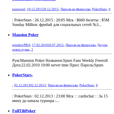
,
,
,
password
19.12.2015
26.12.2015
Пароли на фрироллы
,
PokerStars
0
: PokerStars : 26.12.2015 : 20:05 Мск : $660 билеты : $5М
Sunday Million: фрибай для социальных сетей №3...
Mansion Poker
,
,
grindercPRO
17.02.2010
26.07.2012
Пароли на фрироллы
,
Другие
,
покер румы
2
Рум:Mansion Poker Названеи:Spurs Fans Weekly Freeroll
Дата:22.02.2010 19:00 server time Приз: Пароль:Spurs
PokerStars-
,
,
,
02.12.2013
02.12.2013
Пароли на фрироллы
,
PokerStars
0
: PokerStars : 02.12.2013 : 23:00 Мск : : cardschat : : За 15
мину до начала турнира :...
FullTiltPoker