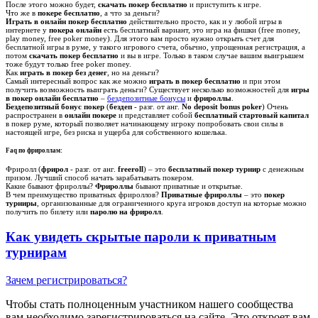
После этого можно будет,
скачать покер бесплатно
и приступить к игре.
Что же в
покере бесплатно
, а что за деньги?
Играть в онлайн покер бесплатно
действительно просто, как и у любой игры в
интернете у
покера онлайн
есть бесплатный вариант, это игра на фишки (free money,
play money, free poker money). Для этого вам просто нужно открыть счет для
бесплатной игры в руме, у такого игрового счета, обычно, упрощенная регистрация, а
потом
скачать покер бесплатно
и вы в игре. Только в таком случае вашим выигрышем
тоже будут только free poker money.
Как
играть в покер без денег
, но на деньги?
Самый интересный вопрос как же можно
играть в покер бесплатно
и при этом
получить возможность выиграть деньги? Существует несколько возможностей для
игры
в покер онлайн бесплатно
–
бездепозитные бонусы
и
фрироллы
.
Бездепозитный бонус покер
(
бездеп
- разг. от анг.
No deposit bonus poker
) Очень
распространен в
онлайн покере
и представляет собой
бесплатный стартовый капитал
в покер руме, который позволяет начинающему игроку попробовать свои силы в
настоящей игре, без риска и ущерба для собственного кошелька.
Faq по фрироллам:
Фриролл (
фрирол
- разг. от анг.
freeroll
) – это
бесплатный покер турнир
с денежным
призом. Лучший способ начать зарабатывать покером.
Какие бывают фрироллы?
Фрироллы
бывают приватные и открытые.
В чем преимущество приватных фрироллов?
Приватные фрироллы
– это
покер
турниры
, организованные для ограниченного круга игроков доступ на которые можно
получить по билету или
паролю на фриролл
.
Как увидеть скрытые пароли к приватным
турнирам
Зачем регистрироваться?
Чтобы стать полноценным участником нашего сообщества
вам необходимо зарегистрироваться на сайте. Это откроет вам