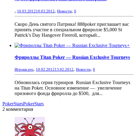
,
,
,
10.03.2012
10.03.2012
Новости
0
Скоро День святого Патрика! 888poker приглашает вас
принять участие в специальном фриролле $5,000 St
Patrick’s Day Hangover Freeroll, который...
+
Фрироллы Titan Poker — Russian Exclusive Tourneys
,
,
,
Игроки.pro
10.02.2012
13.02.2012
Новости
0
Обновилась серия турниров Russian Exclusive Tourneys
на Titan Poker. Основное изменение — увеличение
призового фонда фриролла до $500, для...
PokerStars
PokerStars
2 комментария