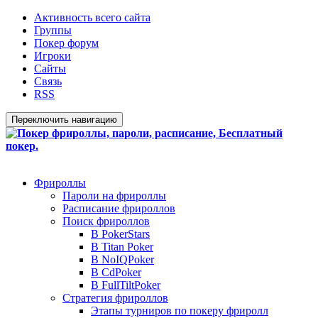
Активность всего сайта
Группы
Покер форум
Игроки
Сайты
Связь
RSS
Переключить навигацию
Фрироллы
Пароли на фрироллы
Расписание фрироллов
Поиск фрироллов
В PokerStars
В Titan Poker
В NoIQPoker
В CdPoker
В FullTiltPoker
Стратегия фрироллов
Этапы турниров по покеру фриролл