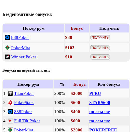
Бездепозитные бонусы:
Покер рум
Бонус
Получить
888Poker
$88
PokerMira
$103
Winner Poker
$10
Бонусы на первый депозит:
Покер рум
%
Бонус
Код бонуса
1
TitanPoker
200%
$2000
PFRU
2
PokerStars
100%
$600
STARS600
3
888Poker
100%
$400
по ссылке
4
Full Tilt Poker
100%
$600
по ссылке
5
PokerMira
100%
$2000
POKERFREE