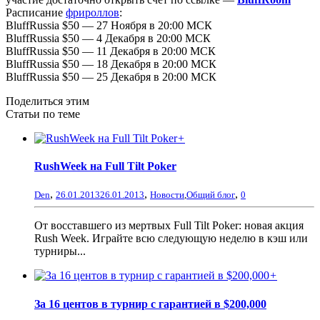
Расписание
фрироллов
:
BluffRussia $50 — 27 Ноября в 20:00 МСК
BluffRussia $50 — 4 Декабря в 20:00 МСК
BluffRussia $50 — 11 Декабря в 20:00 МСК
BluffRussia $50 — 18 Декабря в 20:00 МСК
BluffRussia $50 — 25 Декабря в 20:00 МСК
Поделиться этим
Cтатьи по теме
+
RushWeek на Full Tilt Poker
,
,
,
Den
26.01.2013
26.01.2013
Новости
,
Общий блог
0
От восставшего из мертвых Full Tilt Poker: новая акция
Rush Week. Играйте всю следующую неделю в кэш или
турниры...
+
За 16 центов в турнир с гарантией в $200,000