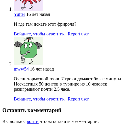
Yufter
16 лет назад
И где там искать этот фриролл?
Войдите, чтобы ответить.
Report user
mww54
16 лет назад
Очень тормозной room. Игроки думают более минуты.
Несчастных 50 центов в турнире из 10 человек
разигрывают почти 2,5 часа.
Войдите, чтобы ответить.
Report user
Оставить комментарий
Вы должны
войти
чтобы оставить комментарий.