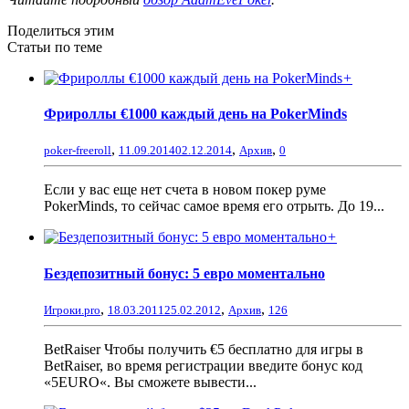
Поделиться этим
Cтатьи по теме
+
Фрироллы €1000 каждый день на PokerMinds
,
,
,
poker-freeroll
11.09.2014
02.12.2014
Архив
0
Если у вас еще нет счета в новом покер руме
PokerMinds, то сейчас самое время его отрыть. До 19...
+
Бездепозитный бонус: 5 евро моментально
,
,
,
Игроки.pro
18.03.2011
25.02.2012
Архив
126
BetRaiser Чтобы получить €5 бесплатно для игры в
BetRaiser, во время регистрации введите бонус код
«5EURO«. Вы сможете вывести...