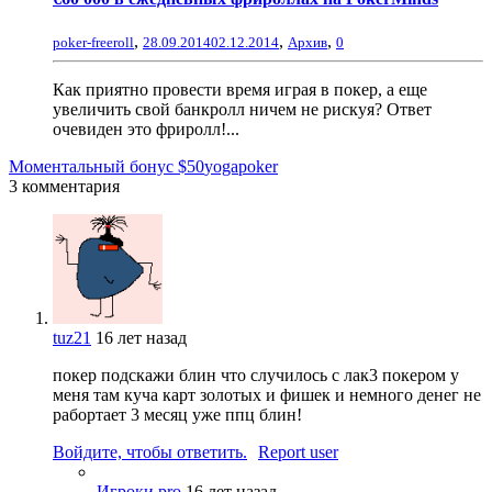
,
,
,
poker-freeroll
28.09.2014
02.12.2014
Архив
0
Как приятно провести время играя в покер, а еще
увеличить свой банкролл ничем не рискуя? Ответ
очевиден это фриролл!...
Моментальный бонус $50
yogapoker
3 комментария
tuz21
16 лет назад
покер подскажи блин что случилось с лак3 покером у
меня там куча карт золотых и фишек и немного денег не
рабортает 3 месяц уже ппц блин!
Войдите, чтобы ответить.
Report user
Игроки.pro
16 лет назад