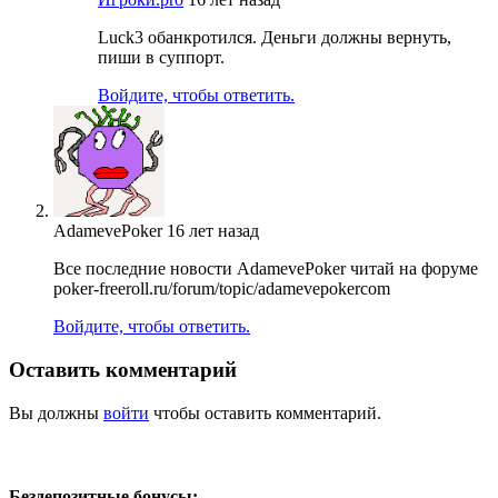
Luck3 обанкротился. Деньги должны вернуть,
пиши в суппорт.
Войдите, чтобы ответить.
AdamevePoker
16 лет назад
Все последние новости AdamevePoker читай на форуме
poker-freeroll.ru/forum/topic/adamevepokercom
Войдите, чтобы ответить.
Оставить комментарий
Вы должны
войти
чтобы оставить комментарий.
Бездепозитные бонусы: