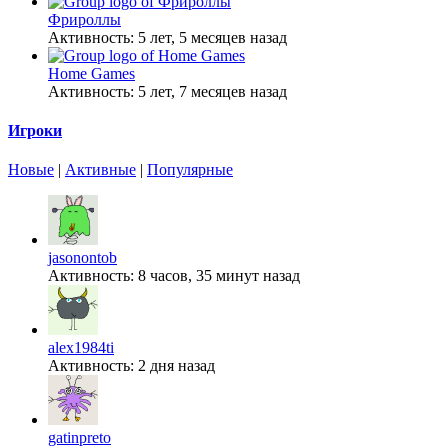
Фрироллы
Активность: 5 лет, 5 месяцев назад
Home Games
Активность: 5 лет, 7 месяцев назад
Игроки
Новые
|
Активные
|
Популярные
jasonontob
Активность: 8 часов, 35 минут назад
alex1984ti
Активность: 2 дня назад
gatinpreto