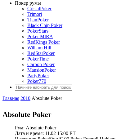
Покер румы
CristalPoker
Trimori
TitanPoker
Black Chip Poker
PokerStars
Poker MIRA
RedKings Poker
William Hill
RedStarPoker
PokerTime
Carbon Poker
MansionPoker
PartyPoker
Poker770
Главная
2010
Absolute Poker
Absolute Poker
Рум: Absolute Poker
Дата и время: 11.02 15:00 ET
Название: PokerStop $100 Poker Freeroll Holdem