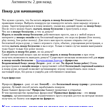
Активность: 2 дня назад
Покер для начинающих
Что нужно сделать, что бы начать
играть в покер бесплатно
? Ознакомиться с
правилами покера. Выбрать покеррум где планируете начать свою карьеру игрока в
покер. Зарегистрироваться в покер комнате, указав код дающий право на
покер бонус
.
После этого можно будет,
скачать покер бесплатно
и приступить к игре.
Что же в
покере бесплатно
, а что за деньги?
Играть в онлайн покер бесплатно
действительно просто, как и у любой игры в
интернете у
покера онлайн
есть бесплатный вариант, это игра на фишки (free money,
play money, free poker money). Для этого вам просто нужно открыть счет для
бесплатной игры в руме, у такого игрового счета, обычно, упрощенная регистрация, а
потом
скачать покер бесплатно
и вы в игре. Только в таком случае вашим выигрышем
тоже будут только free poker money.
Как
играть в покер без денег
, но на деньги?
Самый интересный вопрос как же можно
играть в покер бесплатно
и при этом
получить возможность выиграть деньги? Существует несколько возможностей для
игры
в покер онлайн бесплатно
–
бездепозитные бонусы
и
фрироллы
.
Бездепозитный бонус покер
(
бездеп
- разг. от анг.
No deposit bonus poker
) Очень
распространен в
онлайн покере
и представляет собой
бесплатный стартовый капитал
в покер руме, который позволяет начинающему игроку попробовать свои силы в
настоящей игре, без риска и ущерба для собственного кошелька.
Faq по фрироллам:
Фриролл (
фрирол
- разг. от анг.
freeroll
) – это
бесплатный покер турнир
с денежным
призом. Лучший способ начать зарабатывать покером.
Какие бывают фрироллы?
Фрироллы
бывают приватные и открытые.
В чем преимущество приватных фрироллов?
Приватные фрироллы
– это
покер
турниры
, организованные для ограниченного круга игроков доступ на которые можно
получить по билету или
паролю на фриролл
.
Как увидеть скрытые пароли к приватным