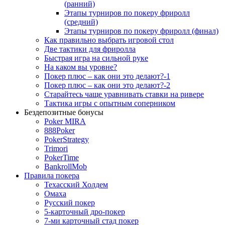
(ранний)
Этапы турниров по покеру фриролл
(средний)
Этапы турниров по покеру фриролл (финал)
Как правильно выбрать игровой стол
Две тактики для фриролла
Быстрая игра на сильной руке
На каком вы уровне?
Покер плюс – как они это делают?-1
Покер плюс – как они это делают?-2
Старайтесь чаще уравнивать ставки на ривере
Тактика игры с опытным соперником
Бездепозитные бонусы
Poker MIRA
888Poker
PokerStrategy
Trimori
PokerTime
BankrollMob
Правила покера
Техасский Холдем
Омаха
Русский покер
5-карточный дро-покер
7-ми карточный стад покер