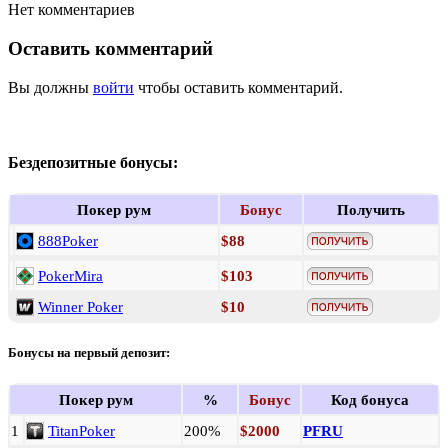
Нет комментариев
Оставить комментарий
Вы должны
войти
чтобы оставить комментарий.
Бездепозитные бонусы:
Покер рум
Бонус
Получить
888Poker
$88
PokerMira
$103
Winner Poker
$10
Бонусы на первый депозит:
Покер рум
%
Бонус
Код бонуса
1
TitanPoker
200%
$2000
PFRU