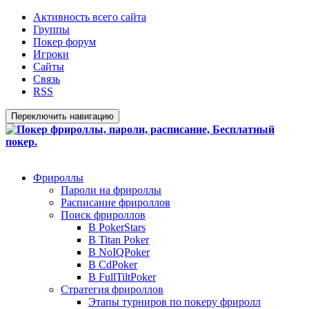
Активность всего сайта
Группы
Покер форум
Игроки
Сайты
Связь
RSS
Переключить навигацию
Фрироллы
Пароли на фрироллы
Расписание фрироллов
Поиск фрироллов
В PokerStars
В Titan Poker
В NoIQPoker
В CdPoker
В FullTiltPoker
Стратегия фрироллов
Этапы турниров по покеру фриролл