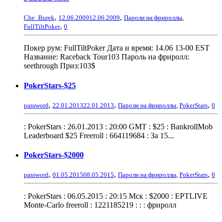
,
,
Che_Burek
12.06.2009
12.06.2009
Пароли на фрироллы
,
,
FullTiltPoker
0
Покер рум: FullTiltPoker Дата и время: 14.06 13-00 EST
Название: Raceback Tour103 Пароль на фриролл:
seethrough Приз:103$
PokerStars-$25
,
,
,
password
22.01.2013
22.01.2013
Пароли на фрироллы
,
PokerStars
0
: PokerStars : 26.01.2013 : 20:00 GMT : $25 : BankrollMob
Leaderboard $25 Freeroll : 664119684 : За 15...
PokerStars-$2000
,
,
,
password
01.05.2015
08.05.2015
Пароли на фрироллы
,
PokerStars
0
: PokerStars : 06.05.2015 : 20:15 Мск : $2000 : EPTLIVE
Monte-Carlo freeroll : 1221185219 : : : фриролл