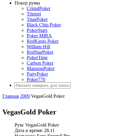
Покер румы
CristalPoker
Trimori
TitanPoker
Black Chip Poker
PokerStars
Poker MIRA
RedKings Poker
William Hill
RedStarPoker
PokerTime
Carbon Poker
MansionPoker
PartyPoker
Poker770
Главная
2009
VegasGold Poker
VegasGold Poker
Рум: VegasGold Poker
Дата и время: 28.11
Название: Euro Freeroll Pro